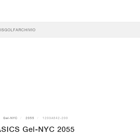
IS
GOLF
ARCHIVIO
Gel-NYC
2055
1203A542-200
ASICS Gel-NYC 2055