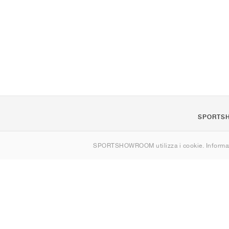
SPORTS
Chi siamo
SPORTSHOWROOM utilizza i cookie. Informaz
Contatti
Sitemap