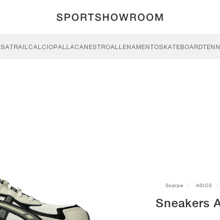
RSA
TRAIL
CALCIO
PALLACANESTRO
ALLENAMENTO
SKATEBOARD
TENN
Scarpe
ASICS
Sneakers 