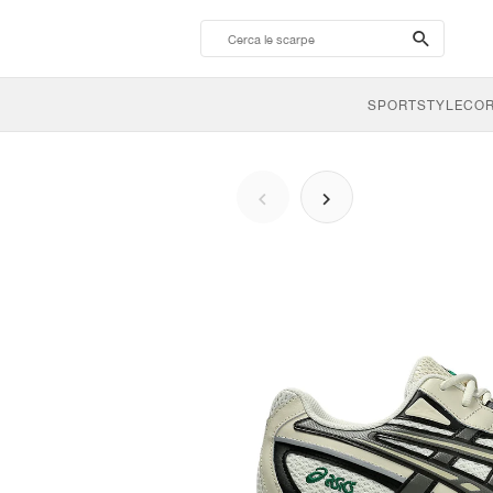
search-
btn
SPORTSTYLE
CO