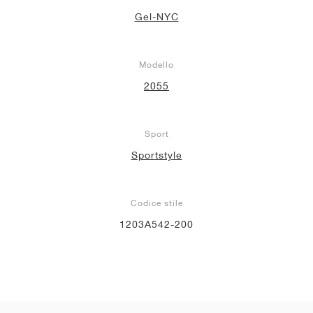
Gel-NYC
Modello
2055
Sport
Sportstyle
Codice stile
1203A542-200