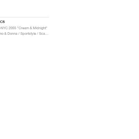
ICS
-NYC 2055 "Cream & Midnight"
Uomo & Donna / Sportstyle / Scarpe