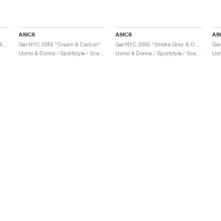
ASICS
ASICS
AS
Gel-NYC 2055 "Cream & Pure Silver"
Gel-NYC 2055 "Cream & Carbon"
Gel-NYC 2055 "Smoke Grey & Obsidian Grey"
Gel
Uomo & Donna / Sportstyle / Scarpe
Uomo & Donna / Sportstyle / Scarpe