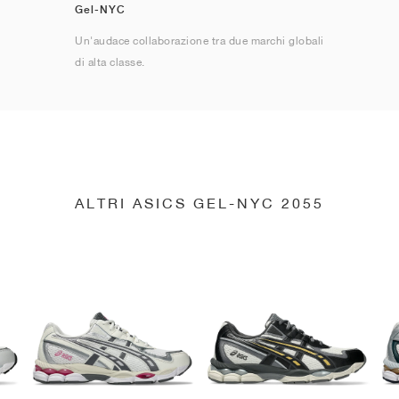
Gel-NYC
Un'audace collaborazione tra due marchi globali
di alta classe.
ALTRI ASICS GEL-NYC 2055