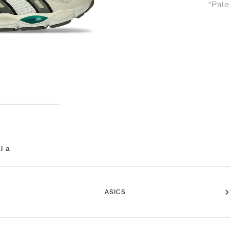
"Pale
i a
ASICS