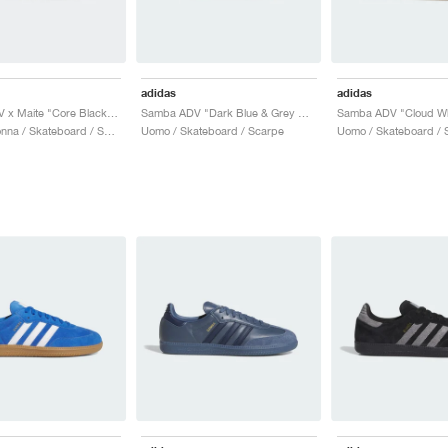
adidas
adidas
Samba ADV x Maite "Core Black & Cloud White"
Samba ADV "Dark Blue & Grey One"
Uomo & Donna / Skateboard / Scarpe
Uomo / Skateboard / Scarpe
Uomo / Skateboard / 