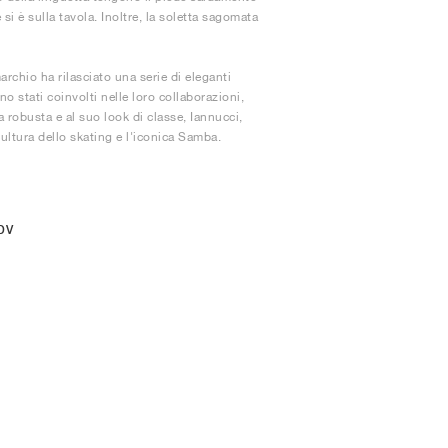
si è sulla tavola. Inoltre, la soletta sagomata
rchio ha rilasciato una serie di eleganti
 stati coinvolti nelle loro collaborazioni,
a robusta e al suo look di classe, Iannucci,
cultura dello skating e l'iconica Samba.
ADV