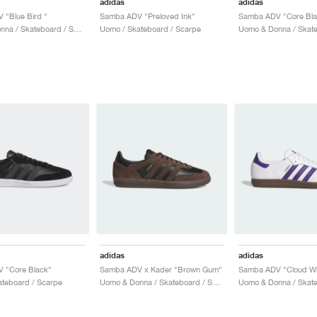
adidas
adidas
 "Blue Bird "
Samba ADV "Preloved Ink"
Uomo & Donna / Skateboard / Scarpe
Uomo / Skateboard / Scarpe
adidas
adidas
 "Core Black"
Samba ADV x Kader "Brown Gum"
teboard / Scarpe
Uomo & Donna / Skateboard / Scarpe