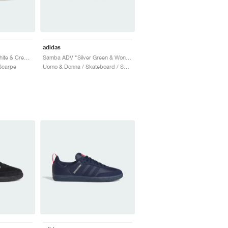
adidas
Samba ADV "Cloud White & Crew Green"
Samba ADV "Silver Green & Wonder White"
Scarpe
Uomo & Donna / Skateboard / Scarpe