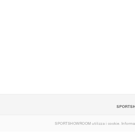
SPORTS
Chi siamo
SPORTSHOWROOM utilizza i cookie. Informaz
Contatti
Sitemap