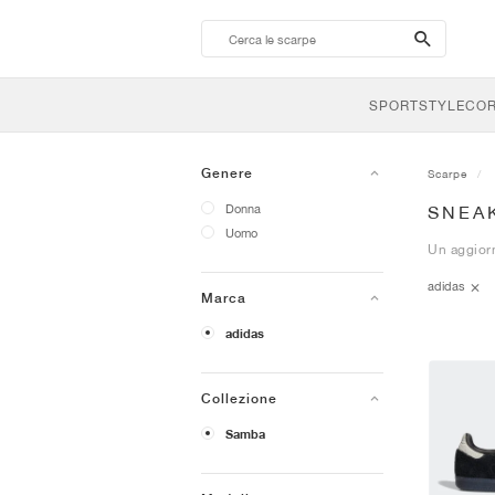
search-
btn
SPORTSTYLE
CO
Genere
Scarpe
Donna
SNEA
Uomo
Un aggiorn
adidas
Marca
adidas
Collezione
Samba