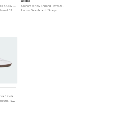
adidas
Samba ADV "Core Black & Grey Four"
Orchard x New England Revolution Samba ADV "Night Indigo"
Uomo & Donna / Skateboard / Scarpe
Uomo / Skateboard / Scarpe
Samba ADV "Cloud White & Collegiate Purple"
Uomo & Donna / Skateboard / Scarpe