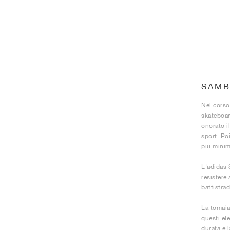
SAMB
Nel corso
skateboar
onorato i
sport. Po
più minim
L'adidas 
resistere 
battistra
La tomaia 
questi ele
durata e l