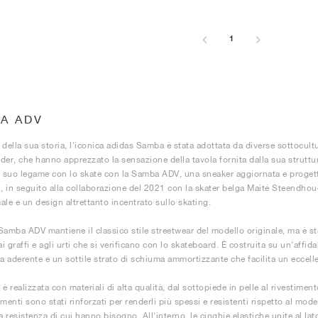
1
A ADV
 della sua storia, l'iconica adidas Samba è stata adottata da diverse sottocult
der, che hanno apprezzato la sensazione della tavola fornita dalla sua struttur
l suo legame con lo skate con la Samba ADV, una sneaker aggiornata e progetta
i, in seguito alla collaborazione del 2021 con la skater belga Maité Steendho
ale e un design altrettanto incentrato sullo skating.
Samba ADV mantiene il classico stile streetwear del modello originale, ma è s
ai graffi e agli urti che si verificano con lo skateboard. È costruita su un'aff
da aderente e un sottile strato di schiuma ammortizzante che facilita un eccelle
è realizzata con materiali di alta qualità, dal sottopiede in pelle al rivestimen
menti sono stati rinforzati per renderli più spessi e resistenti rispetto al mode
a resistenza di cui hanno bisogno. All'interno, le cinghie elastiche unite al la