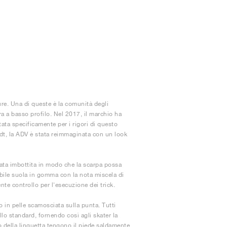
ure. Una di queste è la comunità degli
a a basso profilo. Nel 2017, il marchio ha
ta specificamente per i rigori di questo
udt, la ADV è stata reimmaginata con un look
tata imbottita in modo che la scarpa possa
idabile suola in gomma con la nota miscela di
nte controllo per l'esecuzione dei trick.
to in pelle scamosciata sulla punta. Tutti
llo standard, fornendo così agli skater la
to della linguetta tengono il piede saldamente