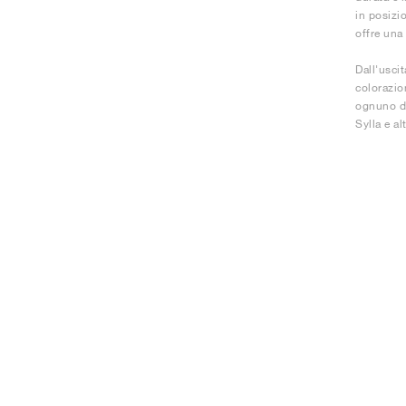
in posizio
offre una
Dall'usci
colorazio
ognuno de
Sylla e al