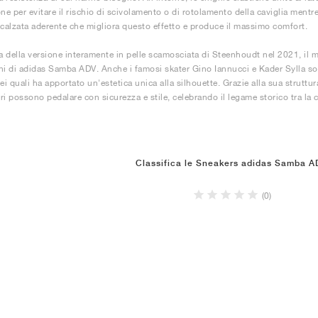
ne per evitare il rischio di scivolamento o di rotolamento della caviglia mentre 
 calzata aderente che migliora questo effetto e produce il massimo comfort.
ta della versione interamente in pelle scamosciata di Steenhoudt nel 2021, il ma
ni di adidas Samba ADV. Anche i famosi skater Gino Iannucci e Kader Sylla sono
i quali ha apportato un'estetica unica alla silhouette. Grazie alla sua struttur
tri possono pedalare con sicurezza e stile, celebrando il legame storico tra la 
Classifica le Sneakers adidas Samba 
(0)