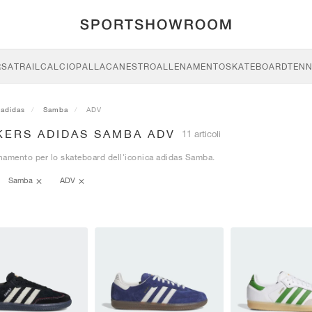
RSA
TRAIL
CALCIO
PALLACANESTRO
ALLENAMENTO
SKATEBOARD
TENN
adidas
Samba
ADV
KERS ADIDAS SAMBA ADV
11 articoli
amento per lo skateboard dell'iconica adidas Samba.
Samba
ADV