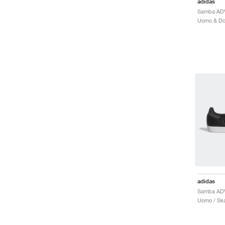
adidas
Samba ADV
adidas
Samba ADV
Uomo / Ska