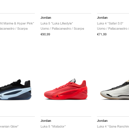
Jordan
Jordan
ght Marine & Hyper Pink"
Luka 5 "Luka Lifestyle"
Luka 4 "Safari 3.0"
lacanestro / Scarpe
Uomo / Pallacanestro / Scarpe
Uomo / Pallacanestro 
€90,99
€71,99
Jordan
Jordan
ovenian Glow"
Luka 5 "Matador"
Luka 4 "Gone Ranchin