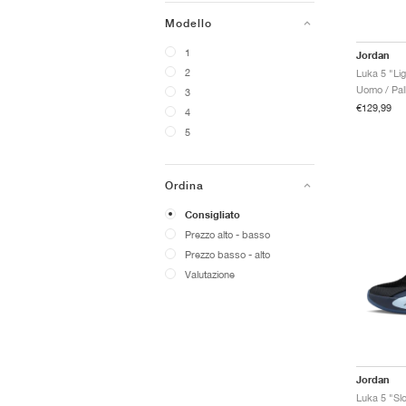
Modello
1
Jordan
2
Luka 5 "Li
Uomo / Pal
3
€129,99
4
5
Ordina
Consigliato
Prezzo alto - basso
Prezzo basso - alto
Valutazione
Jordan
Luka 5 "Sl