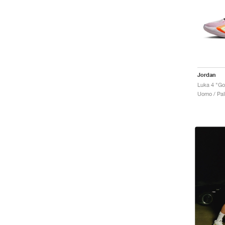
Jordan
Luka 4 "Go
Uomo / Pal