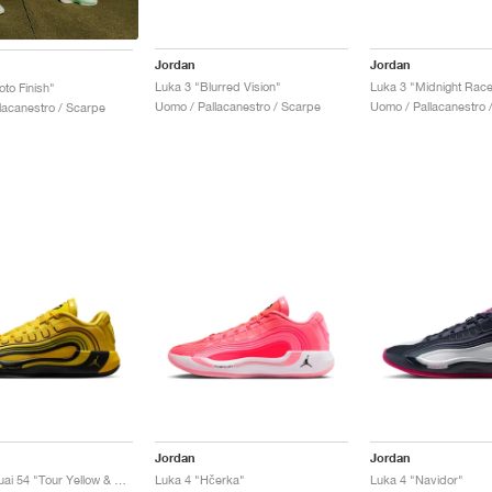
Jordan
Jordan
Luka 3 "Blurred Vision"
Luka 3 "Midnight Race
to Finish"
Uomo / Pallacanestro / Scarpe
Uomo / Pallacanestro 
lacanestro / Scarpe
Jordan
Jordan
Luka 4 x Quai 54 "Tour Yellow & Black"
Luka 4 "Hčerka"
Luka 4 "Navidor"