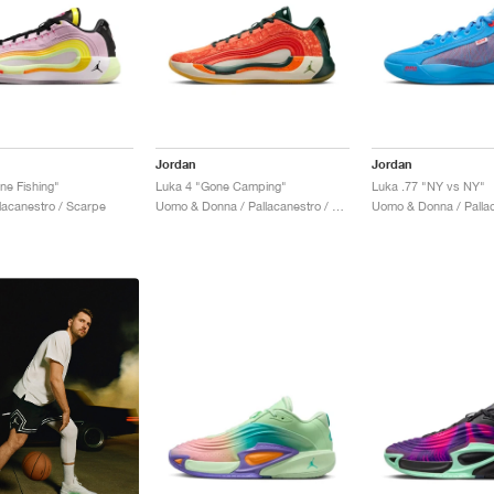
Jordan
Jordan
ne Fishing"
Luka 4 "Gone Camping"
Luka .77 "NY vs NY"
lacanestro / Scarpe
Uomo & Donna / Pallacanestro / Scarpe