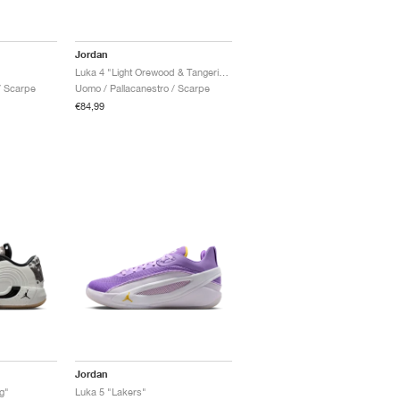
Jordan
Luka 4 "Light Orewood & Tangerine"
/ Scarpe
Uomo / Pallacanestro / Scarpe
€84,99
Jordan
g"
Luka 5 "Lakers"