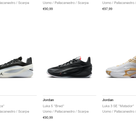
lacanestro / Scarpe
Uomo / Pallacanestro / Scarpe
Uomo / Pallacanestro 
€90,99
€97,99
Jordan
Jordan
ca"
Luka 5 "Bred"
Luka 3 SE "Matador"
lacanestro / Scarpe
Uomo / Pallacanestro / Scarpe
Uomo / Pallacanestro 
€90,99