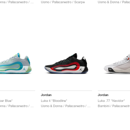
Uomo & Donna / Pallacanestro / Scarpe
Uomo / Pallacanestro / Scarpe
Jordan
Jordan
ser Blue"
Luka 4 "Bloodline"
Luka .77 "Navidor"
Uomo & Donna / Pallacanestro / Scarpe
Uomo & Donna / Pallacanestro / Scarpe
Bambini / Pallacanestr