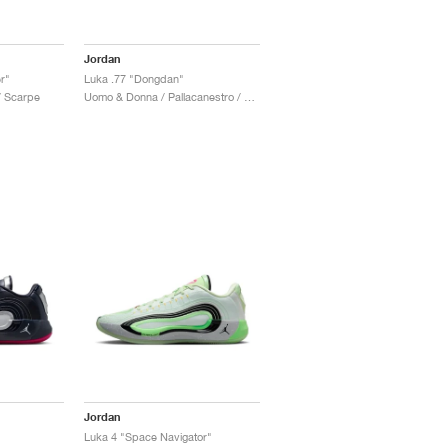
Jordan
r"
Luka .77 "Dongdan"
/ Scarpe
Uomo & Donna / Pallacanestro / Scarpe
Jordan
Luka 4 "Space Navigator"