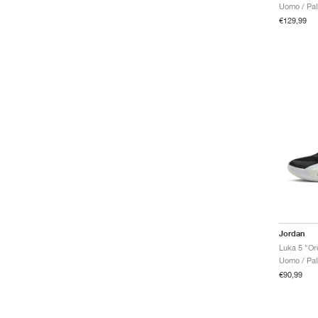
Uomo / Pal
€129,99
Jordan
Luka 5 "Or
Uomo / Pal
€90,99