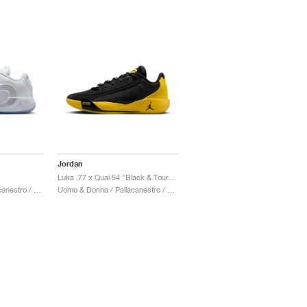
Jordan
Luka .77 x Quai 54 "Black & Tour Yellow"
Uomo & Donna / Pallacanestro / Scarpe
Uomo & Donna / Pallacanestro / Scarpe