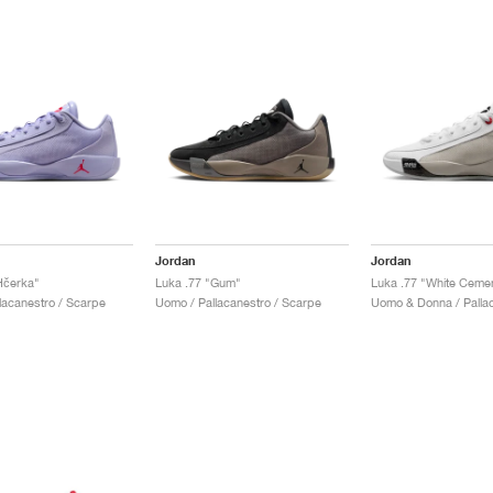
Jordan
Jordan
Hčerka"
Luka .77 "Gum"
Luka .77 "White Ceme
lacanestro / Scarpe
Uomo / Pallacanestro / Scarpe