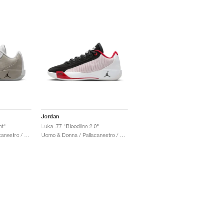
Jordan
nt"
Luka .77 "Bloodline 2.0"
Uomo & Donna / Pallacanestro / Scarpe
Uomo & Donna / Pallacanestro / Scarpe