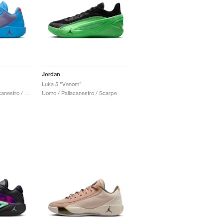
Jordan
Luka 5 "Venom"
Uomo & Donna / Pallacanestro / Scarpe
Uomo / Pallacanestro / Scarpe