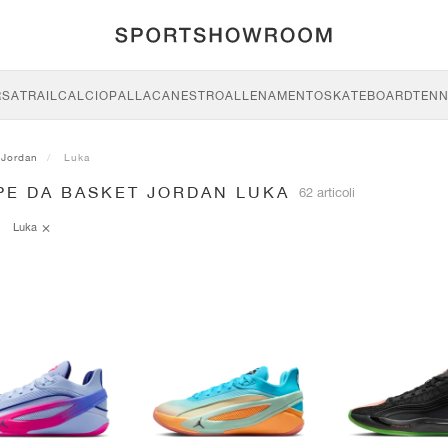
RSA
TRAIL
CALCIO
PALLACANESTRO
ALLENAMENTO
SKATEBOARD
TENN
Jordan
Luka
PE DA BASKET JORDAN LUKA
62 articoli
Luka