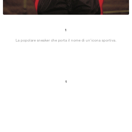
1
La popolare sneaker che porta il nome di un'icona sportiva.
1