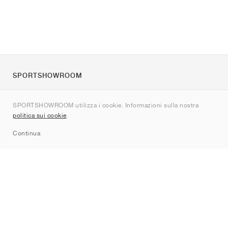
SPORTSHOWROOM
Chi siamo
SPORTSHOWROOM utilizza i cookie. Informazioni sulla nostra
Contatti
politica sui cookie
.
Sitemap
Continua
Brand
Nike
Jordan
adidas
New Balance