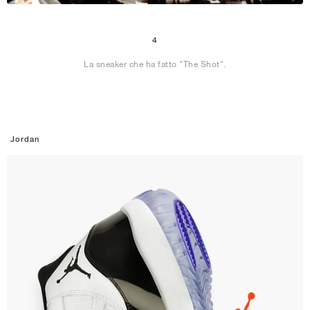
4
La sneaker che ha fatto "The Shot".
Jordan