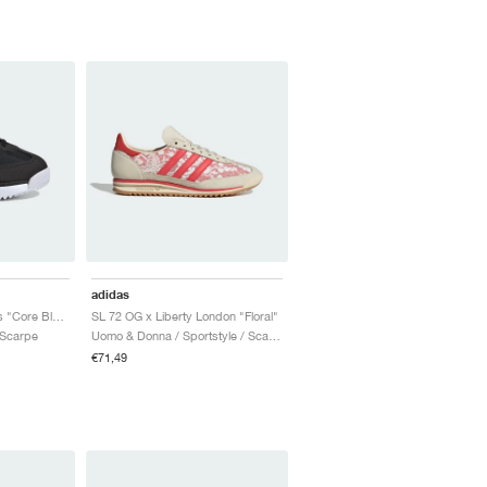
adidas
SL 72 RS Elastic Laces "Core Black & Cloud White"
SL 72 OG x Liberty London "Floral"
 Scarpe
Uomo & Donna / Sportstyle / Scarpe
€71,49