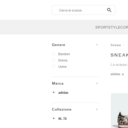
search-
btn
SPORTSTYLE
CO
Genere
Scarpe
Bambini
SNEAK
Donna
La scarpa 
Uomo
adidas
Marca
adidas
Collezione
SL 72