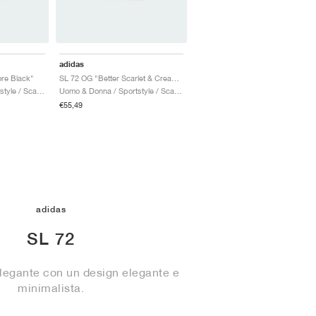
adidas
re Black"
SL 72 OG "Better Scarlet & Cream White"
Uomo & Donna / Sportstyle / Scarpe
Uomo & Donna / Sportstyle / Scarpe
€55,49
adidas
SL 72
elegante con un design elegante e
minimalista.