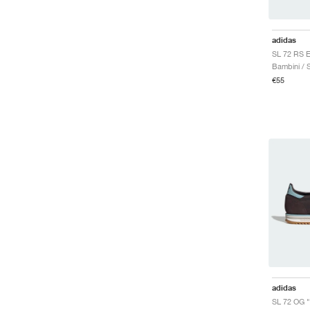
adidas
Bambini / 
€55
adidas