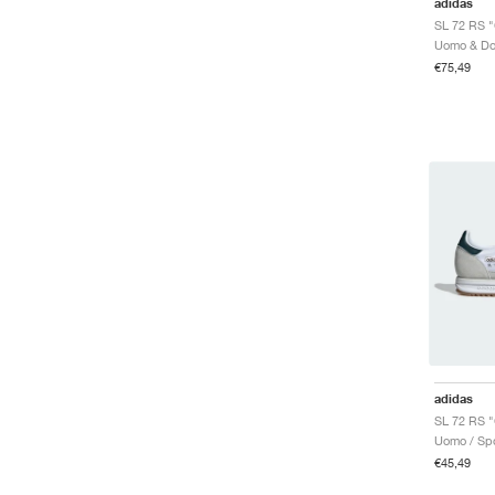
adidas
€75,49
adidas
Uomo / Spo
€45,49