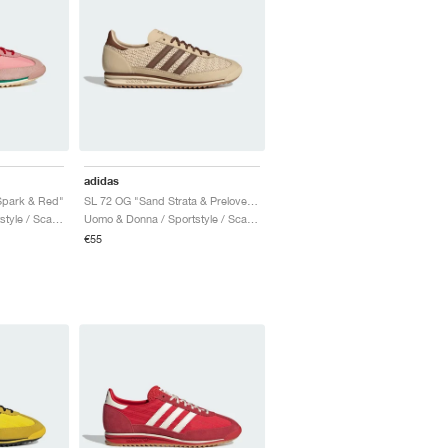
adidas
Spark & Red"
SL 72 OG "Sand Strata & Preloved Brown"
Uomo & Donna / Sportstyle / Scarpe
Uomo & Donna / Sportstyle / Scarpe
€55