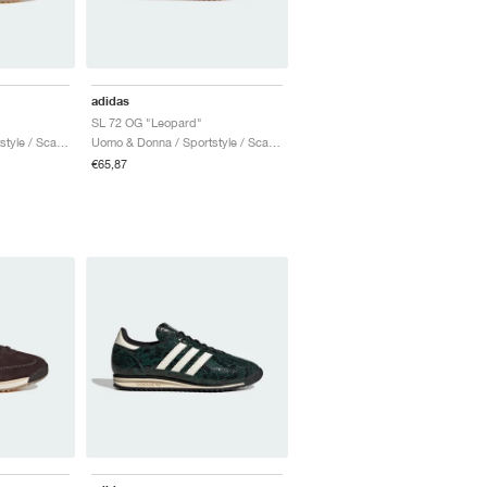
adidas
SL 72 OG "Leopard"
Uomo & Donna / Sportstyle / Scarpe
Uomo & Donna / Sportstyle / Scarpe
€65,87