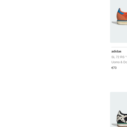
adidas
€70