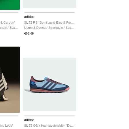
adidas
SL 72 RS "Semi Lucid Blue & Pure Sulfur"
 & Carbon"
Uomo & Donna / Sportstyle / Scarpe
Uomo & Donna / Sportstyle / Scarpe
€55,49
adidas
SL 72 OG x Kseniaschnaider "Denim"
One Love"