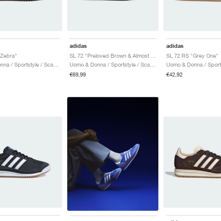
adidas
adidas
"Zebra"
SL 72 "Preloved Brown & Almost Yellow"
SL 72 RS "Grey One"
Uomo & Donna / Sportstyle / Scarpe
Uomo & Donna / Sportstyle / Scarpe
€69,99
€42,92