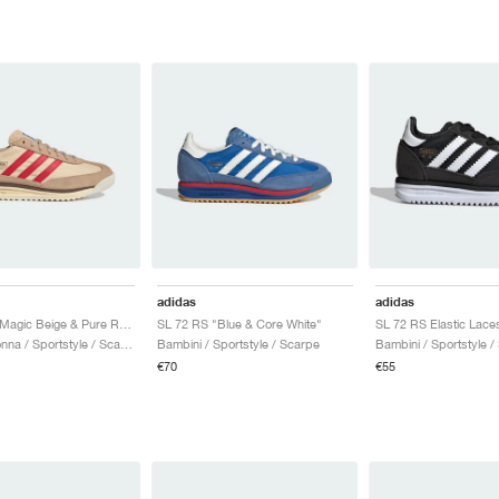
adidas
adidas
SL 72 RS "Magic Beige & Pure Ruby "
SL 72 RS "Blue & Core White"
Uomo & Donna / Sportstyle / Scarpe
Bambini / Sportstyle / Scarpe
Bambini / Sportstyle /
€70
€55