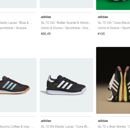
adidas
adidas
SL 72 RS Elastic Laces "Blue & Core White"
SL 72 OG "Better Scarlet & Wonder White"
SL 72 OG "Core Black
Sportstyle / Scarpe
Uomo & Donna / Sportstyle / Scarpe
€80,49
€100
adidas
adidas
SL 72 OG "Aurora Coffee & Icey Blue"
SL 72 RS Elastic Laces "Core Black & Cloud White"
SL 72 x Bob Marley "