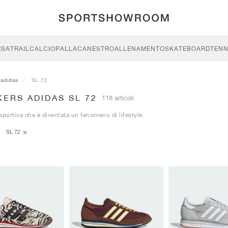
RSA
TRAIL
CALCIO
PALLACANESTRO
ALLENAMENTO
SKATEBOARD
TENN
adidas
SL 72
ERS ADIDAS SL 72
118 articoli
sportiva che è diventata un fenomeno di lifestyle.
SL 72