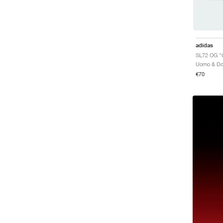
adidas
SL72 OG "C
€70