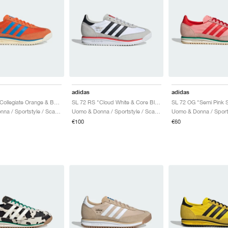
adidas
adidas
SL 72 RS "Collegiate Orange & Bright Blue"
SL 72 RS "Cloud White & Core Black"
SL 72 OG "Semi Pink 
Uomo & Donna / Sportstyle / Scarpe
Uomo & Donna / Sportstyle / Scarpe
€100
€60