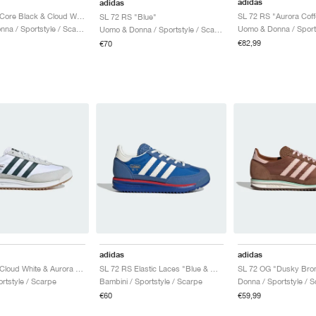
adidas
adidas
SL 72 RS "Core Black & Cloud White"
SL 72 RS "Blue"
Uomo & Donna / Sportstyle / Scarpe
Uomo & Donna / Sportstyle / Scarpe
€82,99
€70
adidas
adidas
SL 72 RS "Cloud White & Aurora Ivy"
SL 72 RS Elastic Laces "Blue & Core White"
rtstyle / Scarpe
Bambini / Sportstyle / Scarpe
Donna / Sportstyle / 
€60
€59,99