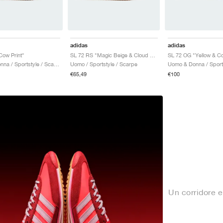
adidas
adidas
ow Print"
SL 72 RS "Magic Beige & Cloud White"
SL 72 OG "Yellow & Co
Uomo & Donna / Sportstyle / Scarpe
Uomo / Sportstyle / Scarpe
€65,49
€100
Un corridore 