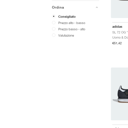
Ordina
Consigliato
Prezzo alto - basso
adidas
Prezzo basso - alto
SL 72 OG 
Valutazione
€51,42