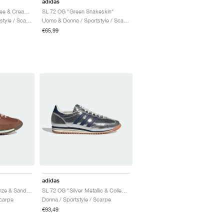
adidas
SL 72 RS "Aurora Coffee & Cream White"
SL 72 OG "Green Snakeskin"
Uomo & Donna / Sportstyle / Scarpe
Uomo & Donna / Sportstyle / Scarpe
€65,99
adidas
SL 72 OG "Dusky Bronze & Sandy Pink"
SL 72 OG "Silver Metallic & Collegiate Navy"
Scarpe
Donna / Sportstyle / Scarpe
€93,49