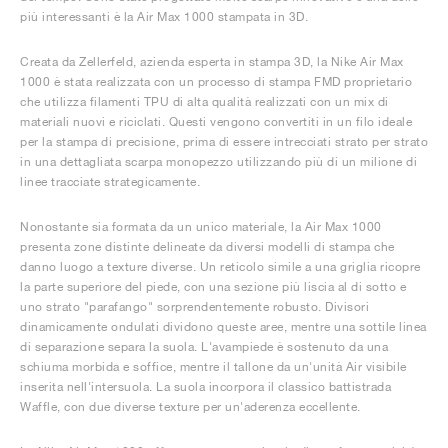
FIELD GENERAL
CRAZE
ADIRACER
MULE
471
GEL-CUMULUS 16
G.T. CUT
FORCE 58
TEKKIRA CUP
508
JORDAN
più interessanti è la Air Max 1000 stampata in 3D.
KILLSHOT 2
MOTO 2K
ITALIA
LEGACY 312
ALLERDALE
G.T. FUTURE
PS8
ALOHA SUPER
600
Creata da Zellerfeld, azienda esperta in stampa 3D, la Nike Air Max
1000 è stata realizzata con un processo di stampa FMD proprietario
che utilizza filamenti TPU di alta qualità realizzati con un mix di
TOTAL 90
PHENOMENA
FORUM
JUMPMAN JACK
2000
VERTEBRAE
808
materiali nuovi e riciclati. Questi vengono convertiti in un filo ideale
per la stampa di precisione, prima di essere intrecciati strato per strato
in una dettagliata scarpa monopezzo utilizzando più di un milione di
AVA ROVER
1000
HAMBURG
204L
AIR MAX 95
933
linee tracciate strategicamente.
MIND
860V2
Nonostante sia formata da un unico materiale, la Air Max 1000
presenta zone distinte delineate da diversi modelli di stampa che
danno luogo a texture diverse. Un reticolo simile a una griglia ricopre
AIR RIFT
la parte superiore del piede, con una sezione più liscia al di sotto e
uno strato "parafango" sorprendentemente robusto. Divisori
dinamicamente ondulati dividono queste aree, mentre una sottile linea
di separazione separa la suola. L'avampiede è sostenuto da una
schiuma morbida e soffice, mentre il tallone da un'unità Air visibile
inserita nell'intersuola. La suola incorpora il classico battistrada
Waffle, con due diverse texture per un'aderenza eccellente.