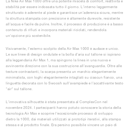
La Nike Air Max 1000 offre una potente miscela di comfort, reattività e
stabilità per essere indossata tutto il giorno. L'interno leggermente
strutturato è aderente al piede e garantisce un'aderenza sicura, mentre
la struttura stampata con precisione è altamente durevole, resistente
all'acqua e facile da pulire. Inoltre, il processo di produzione è a basso
contenuto di rifiuti e incorpora materiali riciclati, rendendola
un'opzione più sostenibile.
Visivamente, l'esterno scolpito della Air Max 1000 è audace e unico.
Le sue linee di design ondulate e la bolla d'aria sul tallone si ispirano
alla leggendaria Air Max 1, ma spingono la linea in una nuova e
avvincente direzione con la sua costruzione all'avanguardia. Oltre alle
texture contrastanti, la scarpa presenta un marchio elegantemente
minimalista, con loghi elegantemente intagliati su ciascun fianco, una
linguetta decorata con lo Swoosh sull'avampiede e l'accattivante testo
"air" sul tallone.
L'innovativa silhouette è stata presentata al ComplexCon nel
novembre 2024. I partecipanti hanno potuto conoscere la storia della
tecnologia Air Max e scoprire l'eccezionale processo di sviluppo
dietro la 1000, dai materiali utilizzati ai prototipi iterativi, alla stampa
stessa e al prodotto finale. Era persino possibile vincere un paio di