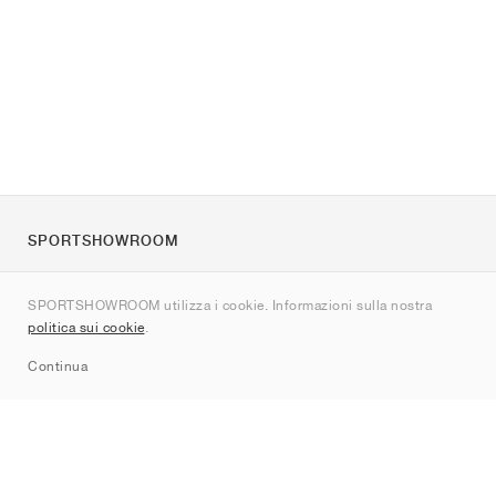
SPORTSHOWROOM
Chi siamo
SPORTSHOWROOM utilizza i cookie. Informazioni sulla nostra
Contatti
politica sui cookie
.
Sitemap
Continua
Brand
Nike
Jordan