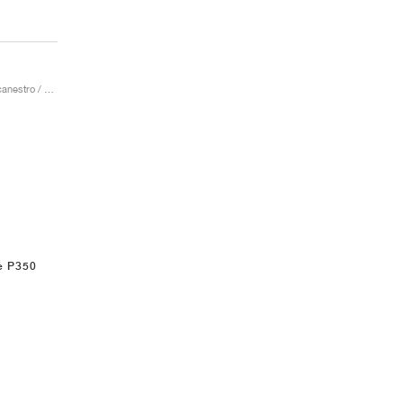
Uomo & Donna / Pallacanestro / Scarpe
e P350