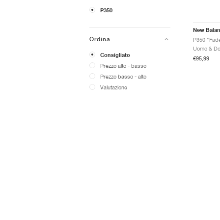
P350
New Bala
Ordina
P350 "Fad
Consigliato
€95,99
Prezzo alto - basso
Prezzo basso - alto
Valutazione