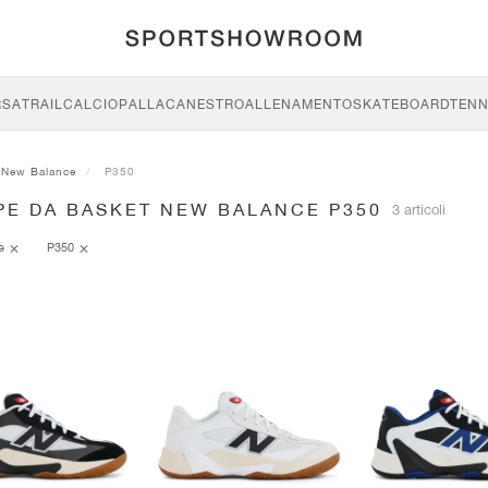
RSA
TRAIL
CALCIO
PALLACANESTRO
ALLENAMENTO
SKATEBOARD
TENN
New Balance
P350
PE DA BASKET NEW BALANCE P350
3 articoli
ce
P350