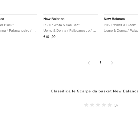
nce
New Balance
New Balance
ed Black"
P350 "White & Sea Salt"
P350 "White & Black"
Uomo & Donna / Pallacanestro / Scarpe
Uomo & Donna / Pallacanestro / Scarpe
€101,99
1
Classifica le Scarpe da basket New Balanc
(0)