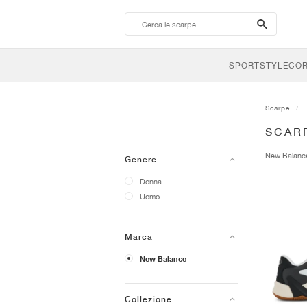
search-
btn
SPORTSTYLE
CO
Scarpe
SCAR
New Balan
Genere
Donna
Uomo
Marca
New Balance
Collezione