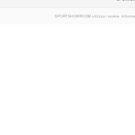
Chi siamo
SPORTSHOWROOM utilizza i cookie. Informaz
Contatti
Sitemap
Italia