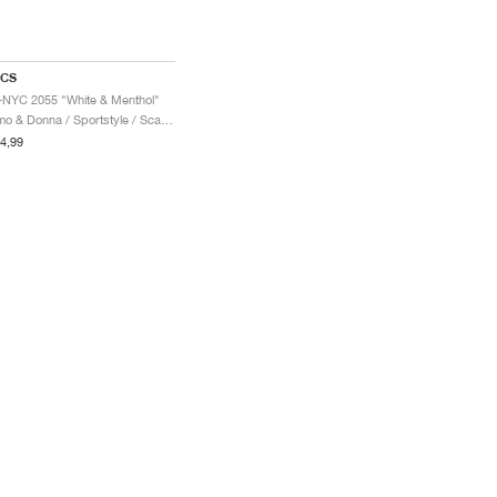
ICS
-NYC 2055 "White & Menthol"
Uomo & Donna / Sportstyle / Scarpe
4,99