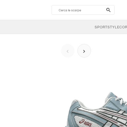
search-
btn
SPORTSTYLE
CO