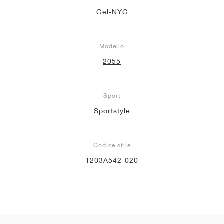
Gel-NYC
Modello
2055
Sport
Sportstyle
Codice stile
1203A542-020