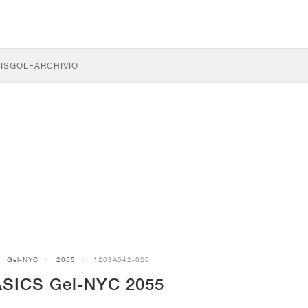
IS
GOLF
ARCHIVIO
Gel-NYC
2055
1203A542-020
ASICS Gel-NYC 2055