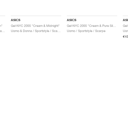
ASICS
ASICS
AS
n"
Gel-NYC 2055 "Cream & Midnight"
Gel-NYC 2055 "Cream & Pure Silver"
Gel
Uomo & Donna / Sportstyle / Scarpe
Uomo & Donna / Sportstyle / Scarpe
Uomo / Sportstyle / Scarpe
€10