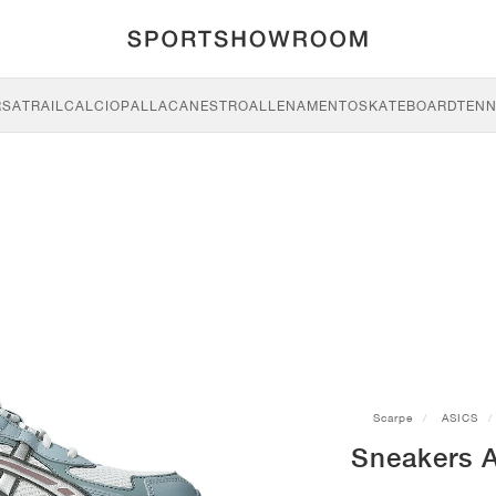
RSA
TRAIL
CALCIO
PALLACANESTRO
ALLENAMENTO
SKATEBOARD
TENN
Scarpe
ASICS
Sneakers 