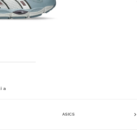
i a
ASICS