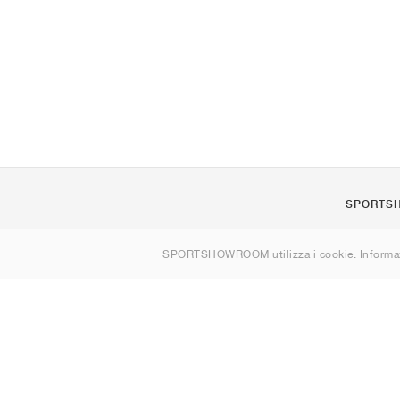
SPORTS
Chi siamo
SPORTSHOWROOM utilizza i cookie. Informaz
Contatti
Sitemap