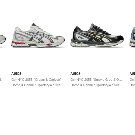
ASICS
ASICS
AS
Gel-NYC 2055 "Cream & Pure Silver"
Gel-NYC 2055 "Cream & Carbon"
Gel-NYC 2055 "Smoke Grey & Obsidian Grey"
Gel
Uomo & Donna / Sportstyle / Scarpe
Uomo & Donna / Sportstyle / Scarpe