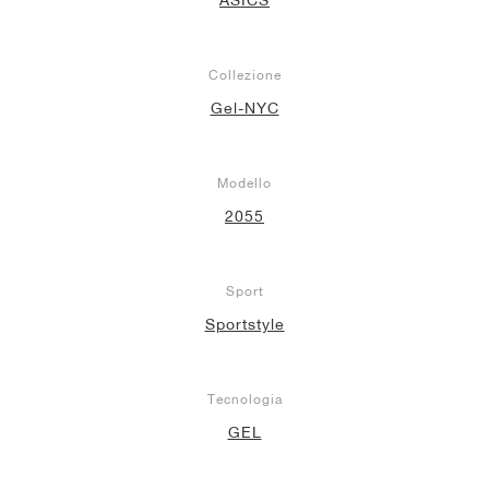
Collezione
Gel-NYC
Modello
2055
Sport
Sportstyle
Tecnologia
GEL