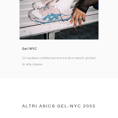
Gel-NYC
Un'audace collaborazione tra due marchi globali
di alta classe.
ALTRI ASICS GEL-NYC 2055