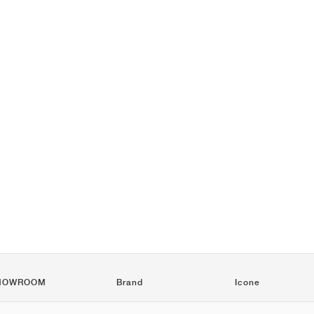
HOWROOM
Brand
Icone
Nike
Air Force 1