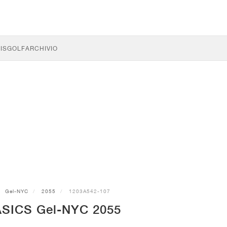
IS
GOLF
ARCHIVIO
Gel-NYC
2055
1203A542-107
ASICS Gel-NYC 2055