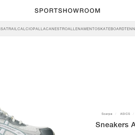
RSA
TRAIL
CALCIO
PALLACANESTRO
ALLENAMENTO
SKATEBOARD
TENN
Scarpe
ASICS
Sneakers 