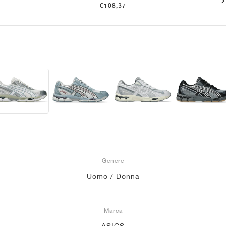
€108,37
Genere
Uomo / Donna
Marca
ASICS