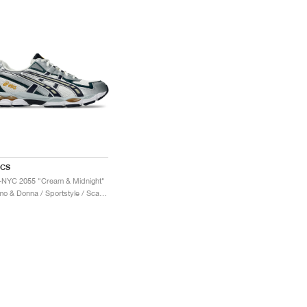
ICS
-NYC 2055 "Cream & Midnight"
Uomo & Donna / Sportstyle / Scarpe