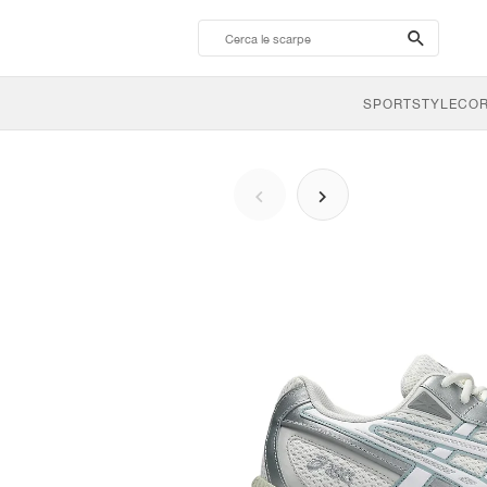
search-
btn
SPORTSTYLE
CO