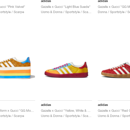
adidas
adidas
ucci "Pink Velvet"
Gazelle x Gucci "Light Blue Suede"
Gazelle x Gucci "GG 
ortstyle / Scarpe
Uomo & Donna / Sportstyle / Scarpe
Donna / Sportstyle / 
adidas
adidas
Gazelle Platform x Gucci "GG Monogram"
Gazelle x Gucci "Yellow, White & Red"
ortstyle / Scarpe
Uomo & Donna / Sportstyle / Scarpe