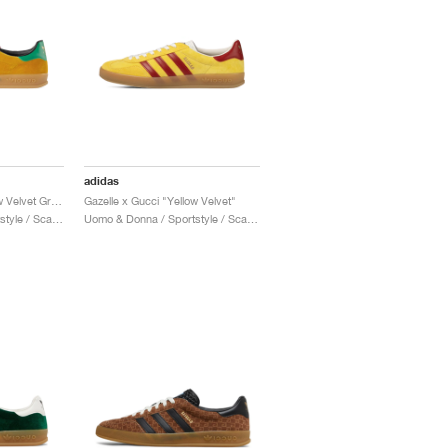
adidas
Gazelle x Gucci "Yellow Velvet Green"
Gazelle x Gucci "Yellow Velvet"
Uomo & Donna / Sportstyle / Scarpe
Uomo & Donna / Sportstyle / Scarpe