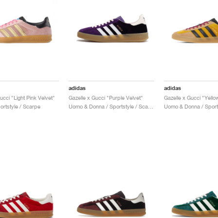
adidas
adidas
ucci "Light Pink Velvet"
Gazelle x Gucci "Purple Velvet"
ortstyle / Scarpe
Uomo & Donna / Sportstyle / Scarpe