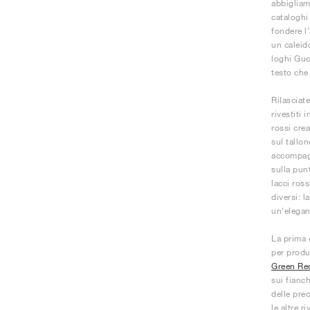
abbigliam
cataloghi
fondere l
un caleid
loghi Gucc
testo che 
Rilasciate
rivestiti i
rossi crea
sul tallon
accompagn
sulla pun
lacci ross
diversi: 
un'elegan
La prima 
per produr
Green Re
sui fianc
delle prec
le altre r