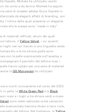
la Gazelle, Michele ha utilizzato vecchi
azioni da uomo e da donna. Michele ha saputo
una serie di sneaker adidas Gucci Gazelle in
tterizzata da eleganti effetti di branding, con
etta, l'ultima delle quali presenta un elegante
 rivela che le scarpe sono "made in italy".
 di materiali raffinati, alcuni dei quali
sul tallone, il
Yellow Velvet
, i cui accenti
on loghi neri sui fianchi e una linguetta verde
i tomaia blu e le tre strisce gialle sono
aia con la pelle scamosciata sull'eyestay e
accompagnare il pannello del tallone rosa, i
Gazelle hanno optato per una serie di materiali
 mentre la
GG Monogram
ha utilizzato
.
i sono riuniti nuovamente nel corso del 2022
i in pelle: la
White Green Red
e la
Black
lacci rossi e i loghi a tre strisce verdi e rosse
Velvet
sono state realizzate come variazioni
pelle scamosciata marrone chiaro e lacci viola,
ul pannello del tallone. Nel frattempo, la
Yellow