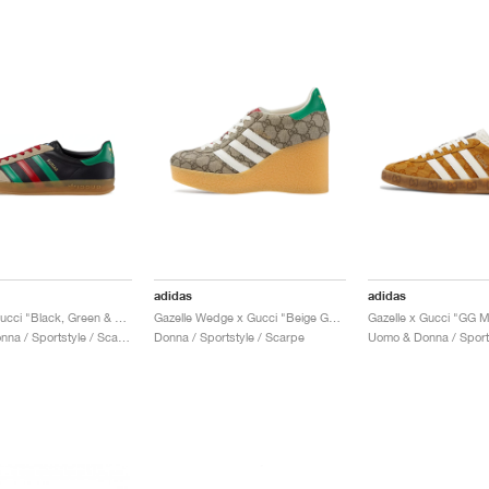
adidas
adidas
Gazelle x Gucci "Black, Green & Red"
Gazelle Wedge x Gucci "Beige GG Monogram"
Gazelle x Gucci "GG 
Uomo & Donna / Sportstyle / Scarpe
Donna / Sportstyle / Scarpe
Uomo & Donna / Sport