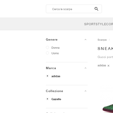
search-
btn
SPORTSTYLE
CO
Genere
Scarpe
Donna
SNEA
Uomo
Gucci porta
adidas
Marca
adidas
Collezione
Gazelle