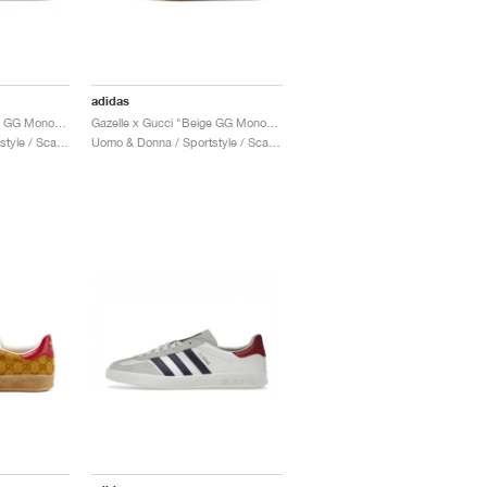
adidas
Gazelle x Gucci "Black GG Monogram"
Gazelle x Gucci "Beige GG Monogram"
Uomo & Donna / Sportstyle / Scarpe
Uomo & Donna / Sportstyle / Scarpe