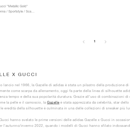
ucci "Metallic Gold"
Uomo & Donna / Sportstyle / Scarpe
1
LLE X GUCCI
uo lancio nel 1966, la Gazelle di adidas è stata un pilastro della produzione d
amente come scarpa da allenamento, oggi fa parte della linea di silhouette adi
senza tempo e della sua popolarità duratura. Grazie all'uso di combinazioni di c
me la pelle e il camoscio, la
Gazelle
è stata apprezzata da celebrità, star dello 
ile eredità della silhouette è culminata in una delle collezioni di sneaker più 
Gucci hanno svelato le prime versioni delle adidas Gazelle x Gucci in occasione
per l'autunno/inverno 2022, quando i modelli di Gucci hanno sfilato indossand