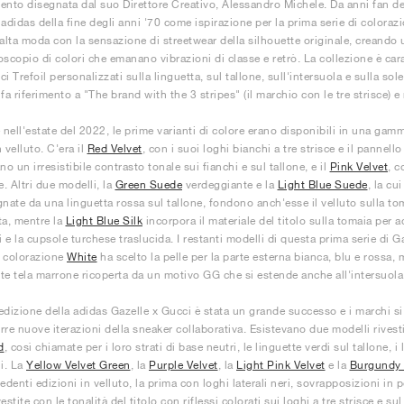
ento disegnata dal suo Direttore Creativo, Alessandro Michele. Da anni fan del
 adidas della fine degli anni '70 come ispirazione per la prima serie di color
'alta moda con la sensazione di streetwear della silhouette originale, creando 
oscopio di colori che emanano vibrazioni di classe e retrò. La collezione è cara
i Trefoil personalizzati sulla linguetta, sul tallone, sull'intersuola e sulla sol
fa riferimento a "The brand with the 3 stripes" (il marchio con le tre strisce) e
 nell'estate del 2022, le prime varianti di colore erano disponibili in una gamma
n velluto. C'era il
Red Velvet
, con i suoi loghi bianchi a tre strisce e il pannello 
no un irresistibile contrasto tonale sui fianchi e sul tallone, e il
Pink Velvet
, c
e. Altri due modelli, la
Green Suede
verdeggiante e la
Light Blue Suede
, la cu
ate da una linguetta rossa sul tallone, fondono anch'esse il velluto sulla tom
ta, mentre la
Light Blue Silk
incorpora il materiale del titolo sulla tomaia per 
i e la cupsole turchese traslucida. I restanti modelli di questa prima serie di 
la colorazione
White
ha scelto la pelle per la parte esterna bianca, blu e rossa,
te tela marrone ricoperta da un motivo GG che si estende anche all'intersuola
edizione della adidas Gazelle x Gucci è stata un grande successo e i marchi s
re nuove iterazioni della sneaker collaborativa. Esistevano due modelli rivestit
d
, così chiamate per i loro strati di base neutri, le linguette verdi sul tallone, i 
hi. La
Yellow Velvet Green
, la
Purple Velvet
, la
Light Pink Velvet
e la
Burgundy 
edenti edizioni in velluto, la prima con loghi laterali neri, sovrapposizioni in 
ivestite con le tonalità del titolo con riflessi colorati sui loghi a tre strisce e s