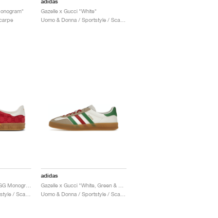
adidas
Monogram"
Gazelle x Gucci "White"
Scarpe
Uomo & Donna / Sportstyle / Scarpe
adidas
Gazelle x Gucci "Red GG Monogram"
Gazelle x Gucci "White, Green & Red"
Uomo & Donna / Sportstyle / Scarpe
Uomo & Donna / Sportstyle / Scarpe