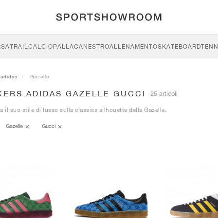
RSA
TRAIL
CALCIO
PALLACANESTRO
ALLENAMENTO
SKATEBOARD
TENN
adidas
Gazelle
KERS ADIDAS GAZELLE GUCCI
25 articoli
 il suo stile di lusso sulla classica silhouette della Gazelle.
Gazelle
Gucci