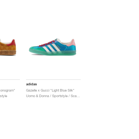
adidas
Monogram"
Gazelle x Gucci "Light Blue Silk"
style
Uomo & Donna / Sportstyle / Scarpe