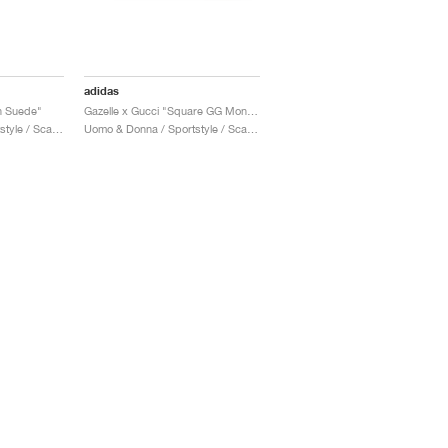
adidas
n Suede"
Gazelle x Gucci "Square GG Monogram"
Uomo & Donna / Sportstyle / Scarpe
Uomo & Donna / Sportstyle / Scarpe