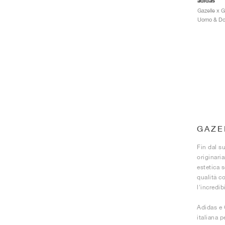
adidas
Gazelle x G
GAZE
Fin dal s
originari
estetica 
qualità co
l'incredib
Adidas e 
italiana 