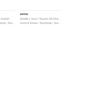
adidas
n Suede"
Gazelle x Gucci "Square GG Monogram"
Uomo & Donna / Sportstyle / Scarpe
Uomo & Donna / Sportstyle / Scarpe