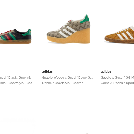
adidas
adidas
Gazelle x Gucci "Black, Green & Red"
Gazelle Wedge x Gucci "Beige GG Monogram"
Gazelle x Gucci "GG 
Uomo & Donna / Sportstyle / Scarpe
Donna / Sportstyle / Scarpe
Uomo & Donna / Sport