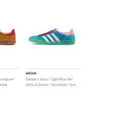
adidas
Monogram"
Gazelle x Gucci "Light Blue Silk"
style
Uomo & Donna / Sportstyle / Scarpe