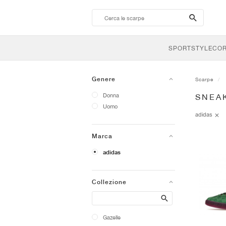
search-
btn
SPORTSTYLE
CO
Genere
Scarpe
Donna
SNEA
Uomo
adidas
Marca
adidas
Collezione
Search
Gazelle