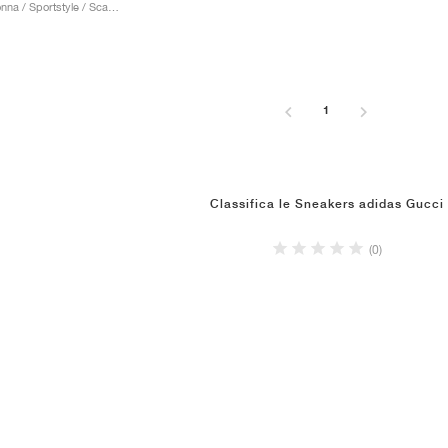
Uomo & Donna / Sportstyle / Scarpe
1
Classifica le Sneakers adidas Gucci
(0)