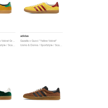
adidas
Gazelle x Gucci "Yellow Velvet Green"
Gazelle x Gucci "Yellow Velvet"
Uomo & Donna / Sportstyle / Scarpe
Uomo & Donna / Sportstyle / Scarpe