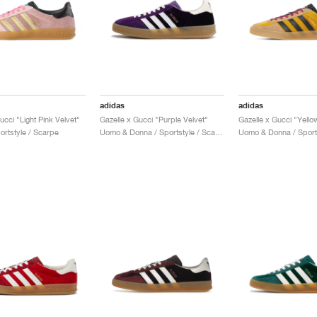
adidas
adidas
ucci "Light Pink Velvet"
Gazelle x Gucci "Purple Velvet"
ortstyle / Scarpe
Uomo & Donna / Sportstyle / Scarpe