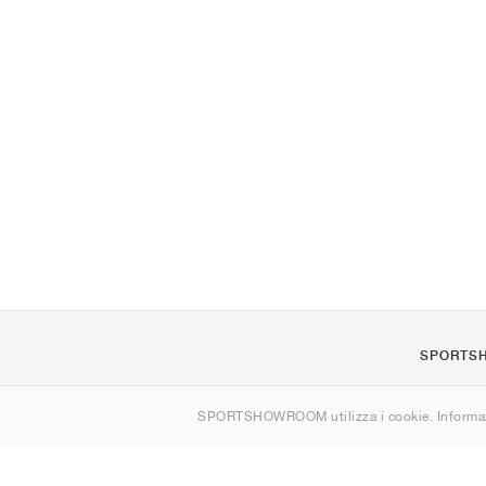
SPORTS
Chi siamo
SPORTSHOWROOM utilizza i cookie. Informaz
Contatti
Sitemap