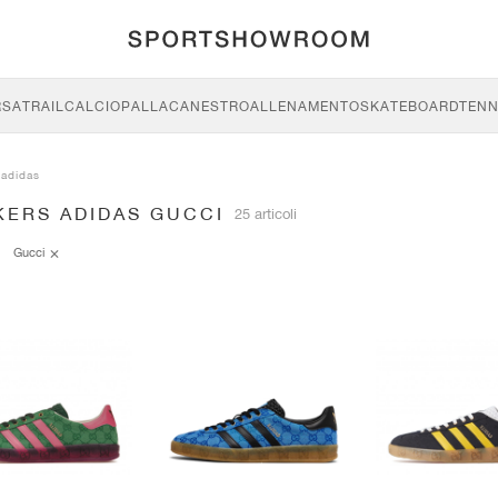
RSA
TRAIL
CALCIO
PALLACANESTRO
ALLENAMENTO
SKATEBOARD
TENN
adidas
KERS ADIDAS GUCCI
25 articoli
Gucci