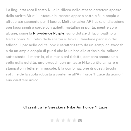
La linguetta reca il testo Nike in rilievo nello stesso carattere spesso
della scritta Air sull'intersuola, mentre appena sotto c'è un ampio e
affusolato passante per il laccio. Molte sneaker AF1 Luxe si allacciano
con lacci simili a corde con aghetti metallici in punta, mentre solo
alcune, come la
Providence Purple
, sono dotate di lacci piatti più
tradizionali. Sul retro della scarpa si trova il familiare pannello del
tallone. Il pannello del tallone è caratterizzato da un semplice swoosh
e da un'ampia coppia di punti che lo unisce alla striscia del tallone
sottostante. Il marchio, di dimensioni ridotte, compare ancora una
volta sulla soletta: uno swoosh con un testo Nike scritto a mano e
stampato in lettere minuscole. È la combinazione di questi tocchi
sottili e della suola robusta a conferire all'Air Force 1 Luxe da uomo il
suo carattere unico.
Classifica le Sneakers Nike Air Force 1 Luxe
(0)