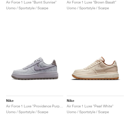
FIELD GENERAL
CRAZE
ADIRACER
MULE
471
GEL-CUMULUS 16
G.T. CUT
FORCE 58
TEKKIRA CUP
508
JORDAN
Air Force 1 Luxe "Burnt Sunrise"
Air Force 1 Luxe "Brown Basalt"
Uomo / Sportstyle / Scarpe
Uomo / Sportstyle / Scarpe
KILLSHOT 2
MOTO 2K
ITALIA
LEGACY 312
ALLERDALE
G.T. FUTURE
PS8
ALOHA SUPER
600
TOTAL 90
PHENOMENA
FORUM
JUMPMAN JACK
2000
VERTEBRAE
808
AVA ROVER
1000
HAMBURG
204L
AIR MAX 95
933
MIND
860V2
AIR RIFT
Nike
Nike
Air Force 1 Luxe "Providence Purple"
Air Force 1 Luxe "Pearl White"
Uomo / Sportstyle / Scarpe
Uomo / Sportstyle / Scarpe