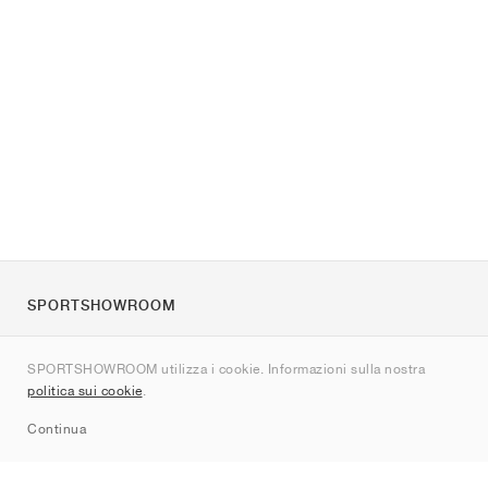
SPORTSHOWROOM
Chi siamo
SPORTSHOWROOM utilizza i cookie. Informazioni sulla nostra
Contatti
politica sui cookie
.
Sitemap
Continua
Brand