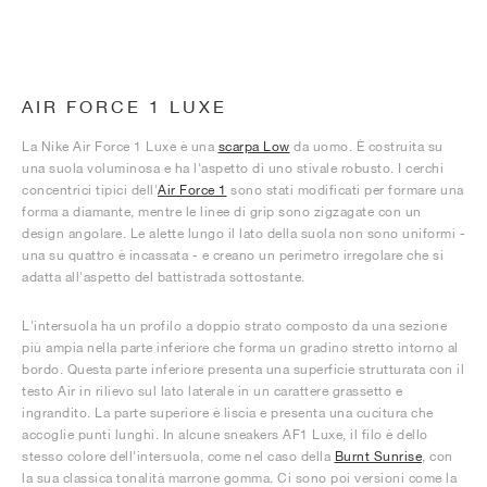
AIR FORCE 1 LUXE
La Nike Air Force 1 Luxe è una
scarpa Low
da uomo. È costruita su
una suola voluminosa e ha l'aspetto di uno stivale robusto. I cerchi
concentrici tipici dell'
Air Force 1
sono stati modificati per formare una
forma a diamante, mentre le linee di grip sono zigzagate con un
design angolare. Le alette lungo il lato della suola non sono uniformi -
una su quattro è incassata - e creano un perimetro irregolare che si
adatta all'aspetto del battistrada sottostante.
L'intersuola ha un profilo a doppio strato composto da una sezione
più ampia nella parte inferiore che forma un gradino stretto intorno al
bordo. Questa parte inferiore presenta una superficie strutturata con il
testo Air in rilievo sul lato laterale in un carattere grassetto e
ingrandito. La parte superiore è liscia e presenta una cucitura che
accoglie punti lunghi. In alcune sneakers AF1 Luxe, il filo è dello
stesso colore dell'intersuola, come nel caso della
Burnt Sunrise
, con
la sua classica tonalità marrone gomma. Ci sono poi versioni come la