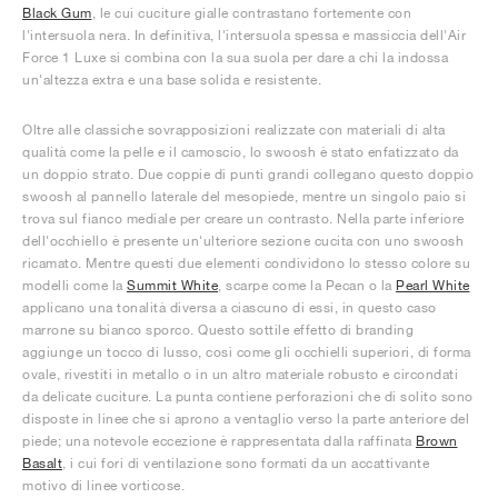
Black Gum
, le cui cuciture gialle contrastano fortemente con
l'intersuola nera. In definitiva, l'intersuola spessa e massiccia dell'Air
Force 1 Luxe si combina con la sua suola per dare a chi la indossa
un'altezza extra e una base solida e resistente.
Oltre alle classiche sovrapposizioni realizzate con materiali di alta
qualità come la pelle e il camoscio, lo swoosh è stato enfatizzato da
un doppio strato. Due coppie di punti grandi collegano questo doppio
swoosh al pannello laterale del mesopiede, mentre un singolo paio si
trova sul fianco mediale per creare un contrasto. Nella parte inferiore
dell'occhiello è presente un'ulteriore sezione cucita con uno swoosh
ricamato. Mentre questi due elementi condividono lo stesso colore su
modelli come la
Summit White
, scarpe come la Pecan o la
Pearl White
applicano una tonalità diversa a ciascuno di essi, in questo caso
marrone su bianco sporco. Questo sottile effetto di branding
aggiunge un tocco di lusso, così come gli occhielli superiori, di forma
ovale, rivestiti in metallo o in un altro materiale robusto e circondati
da delicate cuciture. La punta contiene perforazioni che di solito sono
disposte in linee che si aprono a ventaglio verso la parte anteriore del
piede; una notevole eccezione è rappresentata dalla raffinata
Brown
Basalt
, i cui fori di ventilazione sono formati da un accattivante
motivo di linee vorticose.