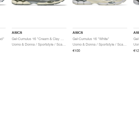
ASICS
ASICS
AS
ad"
Gel-Cumulus 16 "Cream & Clay Grey"
Gel-Cumulus 16 "White"
Uomo & Donna / Sportstyle / Scarpe
Uomo & Donna / Sportstyle / Scarpe
Uom
€100
€12