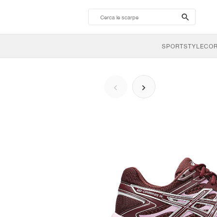
search-
btn
SPORTSTYLE
CO