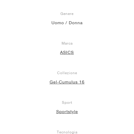
Genere
Uomo / Donna
Marca
ASICS
Collezione
Gel-Cumulus 16
Sport
Sportstyle
Tecnologia