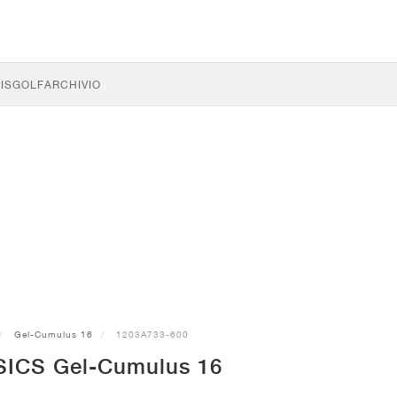
IS
GOLF
ARCHIVIO
Gel-Cumulus 16
1203A733-600
SICS Gel-Cumulus 16