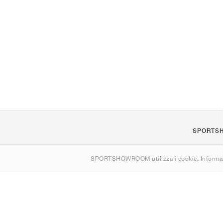
SPORTS
Chi siamo
SPORTSHOWROOM utilizza i cookie. Informaz
Contatti
Sitemap