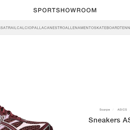
RSA
TRAIL
CALCIO
PALLACANESTRO
ALLENAMENTO
SKATEBOARD
TENN
Scarpe
ASICS
Sneakers A