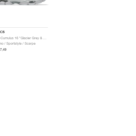
ICS
Gel-Cumulus 16 "Glacier Grey & Pure Silver"
o / Sportstyle / Scarpe
7,49