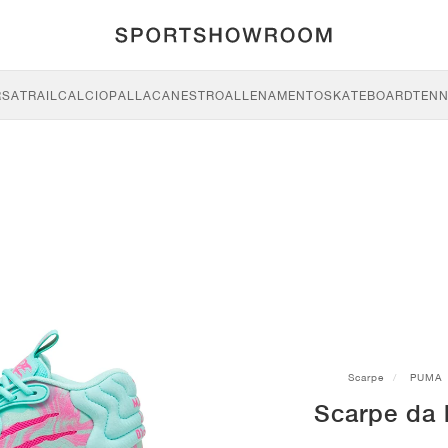
RSA
TRAIL
CALCIO
PALLACANESTRO
ALLENAMENTO
SKATEBOARD
TENN
Scarpe
PUMA
Scarpe da