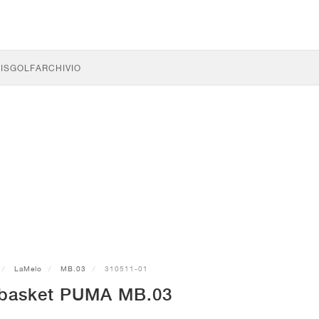
IS
GOLF
ARCHIVIO
LaMelo
MB.03
310511-01
 basket PUMA MB.03