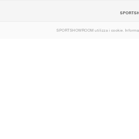
SPORTS
Chi siamo
SPORTSHOWROOM utilizza i cookie. Informaz
Contatti
Sitemap