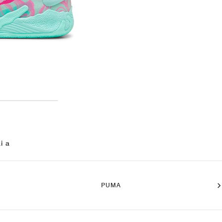
i a
PUMA