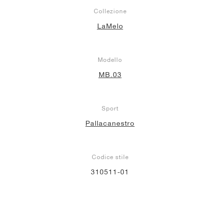
Collezione
LaMelo
Modello
MB.03
Sport
Pallacanestro
Codice stile
310511-01