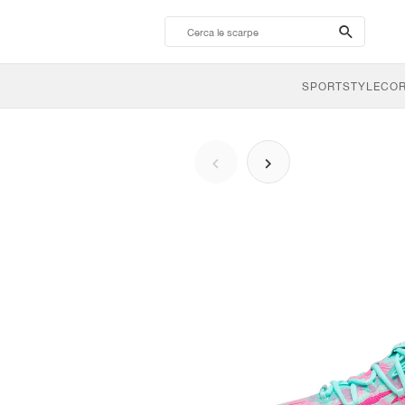
search-
btn
SPORTSTYLE
CO