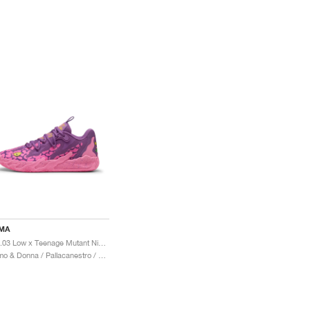
MA
MB.03 Low x Teenage Mutant Ninja Turtles "Krang"
Uomo & Donna / Pallacanestro / Scarpe