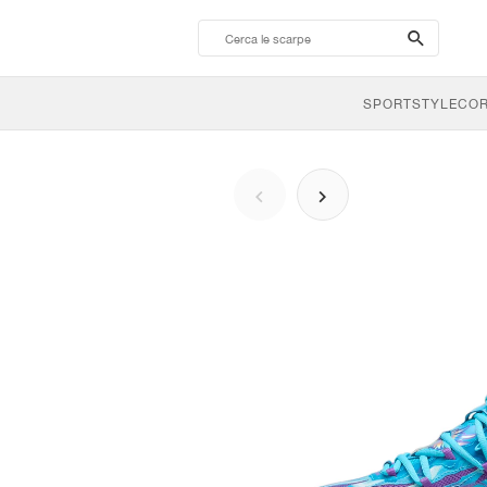
search-
btn
SPORTSTYLE
CO