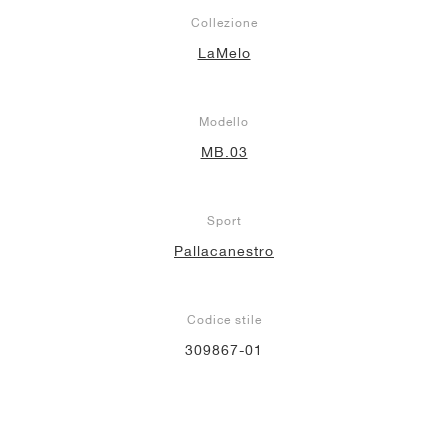
Collezione
LaMelo
Modello
MB.03
Sport
Pallacanestro
Codice stile
309867-01