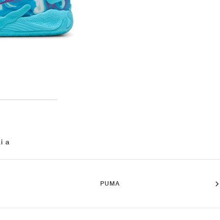
i a
PUMA