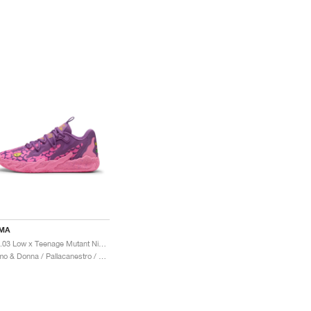
MA
MB.03 Low x Teenage Mutant Ninja Turtles "Krang"
Uomo & Donna / Pallacanestro / Scarpe