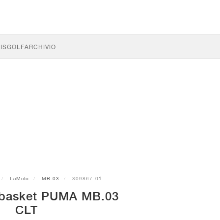
IS
GOLF
ARCHIVIO
LaMelo
MB.03
309867-01
 basket PUMA MB.03
CLT