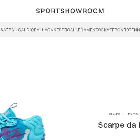
RSA
TRAIL
CALCIO
PALLACANESTRO
ALLENAMENTO
SKATEBOARD
TENN
Scarpe
PUMA
Scarpe da