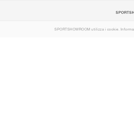
SPORTS
Chi siamo
SPORTSHOWROOM utilizza i cookie. Informaz
Contatti
Sitemap