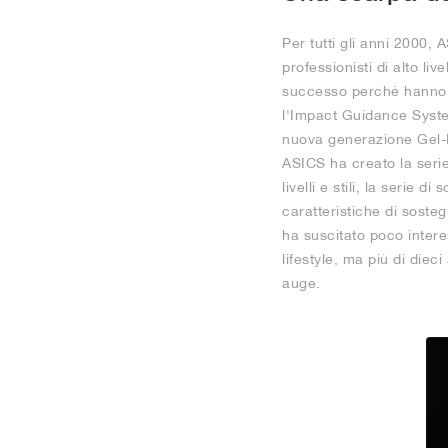
Per tutti gli anni 2000, 
professionisti di alto li
successo perché hanno s
l'Impact Guidance Syste
nuova generazione Gel-Kin
ASICS ha creato la serie 
livelli e stili, la serie
caratteristiche di soste
ha suscitato poco intere
lifestyle, ma più di die
auge.