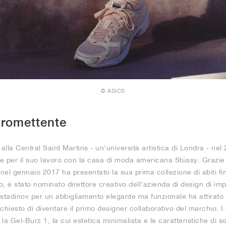
© ASICS
promettente
alla Central Saint Martins - un'università artistica di Londra - ne
re per il suo lavoro con la casa di moda americana Stüssy. Grazie
 nel gennaio 2017 ha presentato la sua prima collezione di abiti fi
no, è stato nominato direttore creativo dell'azienda di design di i
stadinov per un abbigliamento elegante ma funzionale ha attirato l
chiesto di diventare il primo designer collaborativo del marchio. I
 la Gel-Burz 1, la cui estetica minimalista e le caratteristiche di 