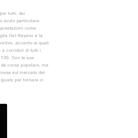
er tutti, dai
no avuto particolare
 prestazioni come
glia Gel-Kayano e la
portivo, accanto ai quali
 corridori di tutti i
l-1130. Con le sue
te da corsa popolare, ma
 presa sul mercato del
 giusto per tornare in