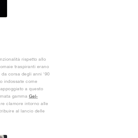
zionalità rispetto allo
tomaie traspiranti erano
e da corsa degli anni '90
ano indossate come
 è appoggiato a questo
ll'amata gamma
Gel-
are clamore intorno alle
ribuire al lancio delle