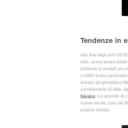
Tendenze in e
Alla fine degli anni 2010
stile, aveva preso piede
preferite ai modelli più 
e 2000 erano particolar
scarpe da ginnastica life
cambiamento di stile, ri
Kayano
. Le aziende di c
nuove uscite, così nel 20
proprie scarpe.