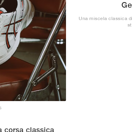
Ge
Una miscela classica di
st
S
 corsa classica