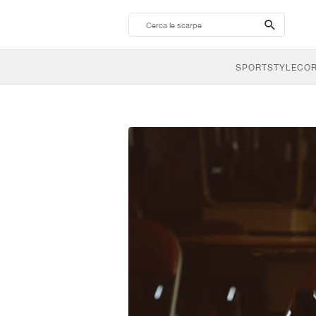
search-
btn
SPORTSTYLE
CO