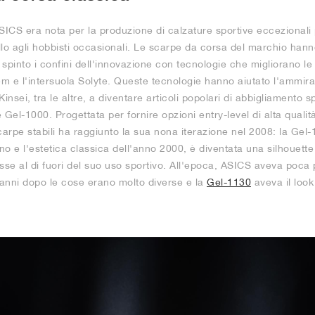
ASICS era nota per la produzione di calzature sportive eccezionali p
vello agli hobbisti occasionali. Le scarpe da corsa del marchio han
pinto i confini dell'innovazione con tecnologie che migliorano le
m e l'intersuola Solyte. Queste tecnologie hanno aiutato l'ammira
sei, tra le altre, a diventare articoli popolari di abbigliamento s
Gel-1000. Progettata per fornire opzioni entry-level di alta qualità a
 di scarpe stabili ha raggiunto la sua nona iterazione nel 2008: la Ge
gno e l'estetica classica dell'anno 2000, è diventata una silhouet
sse al di fuori del suo uso sportivo. All'epoca, ASICS aveva poca
ci anni dopo le cose erano molto diverse e la
Gel-1130
aveva il look