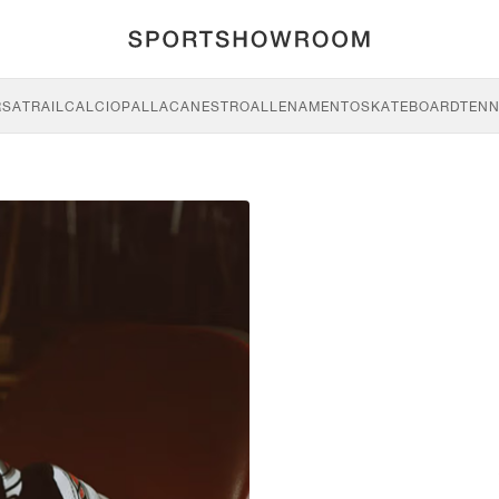
RSA
TRAIL
CALCIO
PALLACANESTRO
ALLENAMENTO
SKATEBOARD
TENN