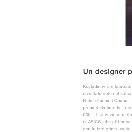
Un designer 
Kostadinov si è laureato 
diventato noto nel setto
British Fashion Council,
prima della fine dell'an
0001. L'attenzione di Ko
di ASICS, che gli hanno 
con la loro prima uscita,