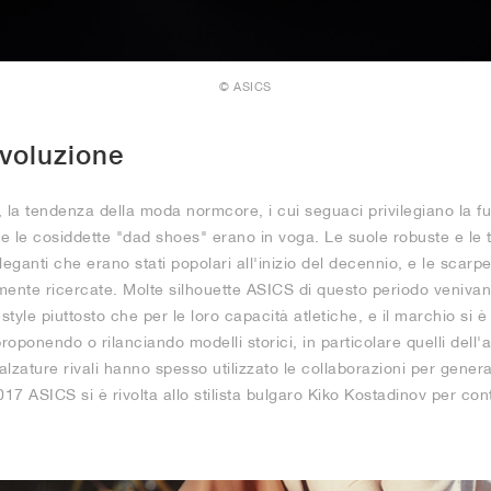
© ASICS
voluzione
, la tendenza della moda normcore, i cui seguaci privilegiano la fun
 e le cosiddette "dad shoes" erano in voga. Le suole robuste e le 
eleganti che erano stati popolari all'inizio del decennio, e le scarp
mente ricercate. Molte silhouette ASICS di questo periodo veniv
style piuttosto che per le loro capacità atletiche, e il marchio si
proponendo o rilanciando modelli storici, in particolare quelli de
alzature rivali hanno spesso utilizzato le collaborazioni per gener
17 ASICS si è rivolta allo stilista bulgaro Kiko Kostadinov per cont