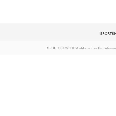
SPORTS
Chi siamo
SPORTSHOWROOM utilizza i cookie. Informaz
Contatti
Sitemap