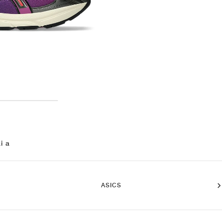
i a
ASICS