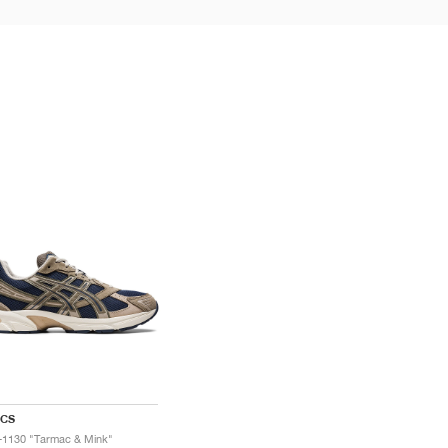
ICS
-1130 "Tarmac & Mink"