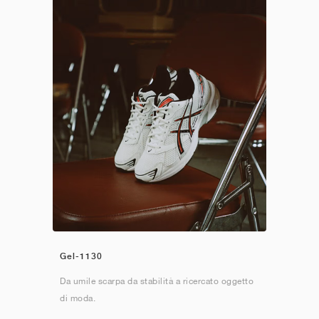
Gel-1130
Da umile scarpa da stabilità a ricercato oggetto
di moda.