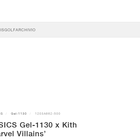
IS
GOLF
ARCHIVIO
CS
Gel-1130
1203A662-500
SICS Gel-1130 x Kith
rvel Villains’