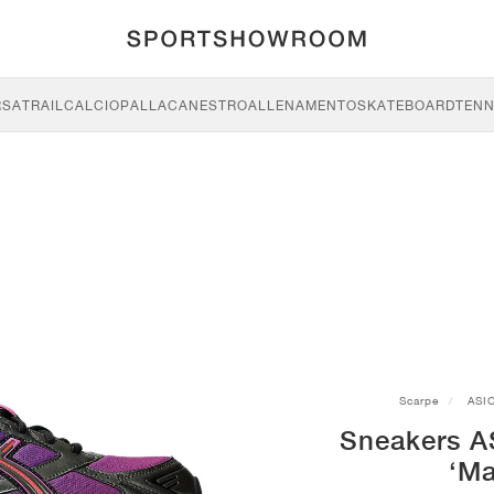
RSA
TRAIL
CALCIO
PALLACANESTRO
ALLENAMENTO
SKATEBOARD
TENN
Scarpe
ASI
Sneakers A
‘Ma