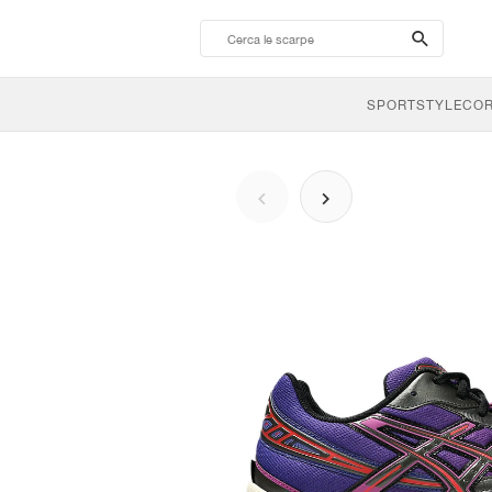
search-
btn
SPORTSTYLE
CO