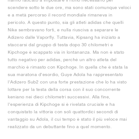
hanno faticato a impostare il ritmo necessario per
scendere sotto le due ore, ma sono stati comunque veloci
e a metà percorso il record mondiale rimaneva in
pericolo. A questo punto, sia gli atleti adidas che quelli
Nike sembravano forti, e nulla riusciva a separare le
Adizero dalle Vaporfly. Tuttavia, Kipsang ha iniziato a
staccarsi dal gruppo di testa dopo 30 chilometri e
Kipchoge è scappato via in lontananza. Ma non è stato
tutto negativo per adidas, perché un altro atleta del
marchio è rimasto con Kipchoge. In quella che è stata la
sua maratona d'esordio, Guye Adola ha rappresentato
l'Adizero Sub2 con una forte prestazione che lo ha visto
lottare per la testa della corsa con il suo concorrente
keniano nei dieci chilometri successivi. Alla fine,
l'esperienza di Kipchoge si è rivelata cruciale e ha
conquistato la vittoria con soli quattordici secondi di
vantaggio su Adola, il cui tempo è stato il più veloce mai
realizzato da un debuttante fino a quel momento.