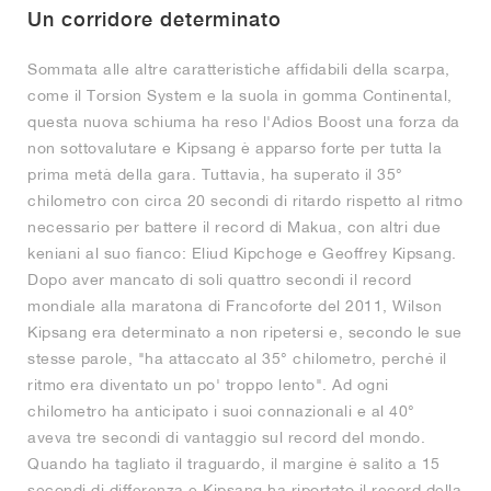
Un corridore determinato
Sommata alle altre caratteristiche affidabili della scarpa,
come il Torsion System e la suola in gomma Continental,
questa nuova schiuma ha reso l'Adios Boost una forza da
non sottovalutare e Kipsang è apparso forte per tutta la
prima metà della gara. Tuttavia, ha superato il 35°
chilometro con circa 20 secondi di ritardo rispetto al ritmo
necessario per battere il record di Makua, con altri due
keniani al suo fianco: Eliud Kipchoge e Geoffrey Kipsang.
Dopo aver mancato di soli quattro secondi il record
mondiale alla maratona di Francoforte del 2011, Wilson
Kipsang era determinato a non ripetersi e, secondo le sue
stesse parole, "ha attaccato al 35° chilometro, perché il
ritmo era diventato un po' troppo lento". Ad ogni
chilometro ha anticipato i suoi connazionali e al 40°
aveva tre secondi di vantaggio sul record del mondo.
Quando ha tagliato il traguardo, il margine è salito a 15
secondi di differenza e Kipsang ha riportato il record della