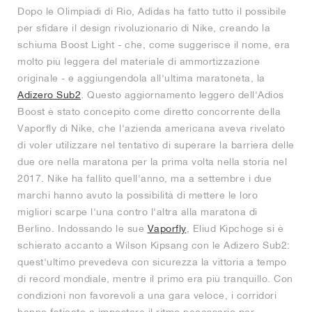
Dopo le Olimpiadi di Rio, Adidas ha fatto tutto il possibile
per sfidare il design rivoluzionario di Nike, creando la
schiuma Boost Light - che, come suggerisce il nome, era
molto più leggera del materiale di ammortizzazione
originale - e aggiungendola all'ultima maratoneta, la
Adizero Sub2
. Questo aggiornamento leggero dell'Adios
Boost è stato concepito come diretto concorrente della
Vaporfly di Nike, che l'azienda americana aveva rivelato
di voler utilizzare nel tentativo di superare la barriera delle
due ore nella maratona per la prima volta nella storia nel
2017. Nike ha fallito quell'anno, ma a settembre i due
marchi hanno avuto la possibilità di mettere le loro
migliori scarpe l'una contro l'altra alla maratona di
Berlino. Indossando le sue
Vaporfly
, Eliud Kipchoge si è
schierato accanto a Wilson Kipsang con le Adizero Sub2:
quest'ultimo prevedeva con sicurezza la vittoria a tempo
di record mondiale, mentre il primo era più tranquillo. Con
condizioni non favorevoli a una gara veloce, i corridori