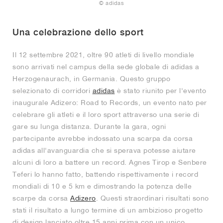
FIELD GENERAL
CRAZE
ADIRACER
MULE
471
GEL-CUMULUS 16
G.T. CUT
FORCE 58
TEKKIRA CUP
508
JORDAN
© adidas
KILLSHOT 2
MOTO 2K
ITALIA
LEGACY 312
ALLERDALE
G.T. FUTURE
PS8
ALOHA SUPER
600
Una celebrazione dello sport
Il 12 settembre 2021, oltre 90 atleti di livello mondiale
TOTAL 90
PHENOMENA
FORUM
JUMPMAN JACK
2000
VERTEBRAE
808
sono arrivati nel campus della sede globale di adidas a
Herzogenaurach, in Germania. Questo gruppo
AVA ROVER
1000
HAMBURG
204L
AIR MAX 95
933
selezionato di corridori
adidas
è stato riunito per l'evento
inaugurale Adizero: Road to Records, un evento nato per
MIND
860V2
celebrare gli atleti e il loro sport attraverso una serie di
gare su lunga distanza. Durante la gara, ogni
AIR RIFT
partecipante avrebbe indossato una scarpa da corsa
adidas all'avanguardia che si sperava potesse aiutare
alcuni di loro a battere un record. Agnes Tirop e Senbere
Teferi lo hanno fatto, battendo rispettivamente i record
mondiali di 10 e 5 km e dimostrando la potenza delle
scarpe da corsa
Adizero
. Questi straordinari risultati sono
stati il risultato a lungo termine di un ambizioso progetto
di design lanciato oltre 15 anni prima con un unico