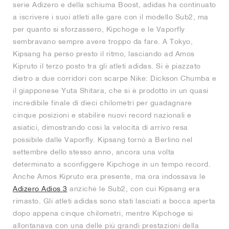
serie Adizero e della schiuma Boost, adidas ha continuato
a iscrivere i suoi atleti alle gare con il modello Sub2, ma
per quanto si sforzassero, Kipchoge e le Vaporfly
sembravano sempre avere troppo da fare. A Tokyo,
Kipsang ha perso presto il ritmo, lasciando ad Amos
Kipruto il terzo posto tra gli atleti adidas. Si è piazzato
dietro a due corridori con scarpe Nike: Dickson Chumba e
il giapponese Yuta Shitara, che si è prodotto in un quasi
incredibile finale di dieci chilometri per guadagnare
cinque posizioni e stabilire nuovi record nazionali e
asiatici, dimostrando così la velocità di arrivo resa
possibile dalle Vaporfly. Kipsang tornò a Berlino nel
settembre dello stesso anno, ancora una volta
determinato a sconfiggere Kipchoge in un tempo record.
Anche Amos Kipruto era presente, ma ora indossava le
Adizero Adios 3
anziché le Sub2, con cui Kipsang era
rimasto. Gli atleti adidas sono stati lasciati a bocca aperta
dopo appena cinque chilometri, mentre Kipchoge si
allontanava con una delle più grandi prestazioni della