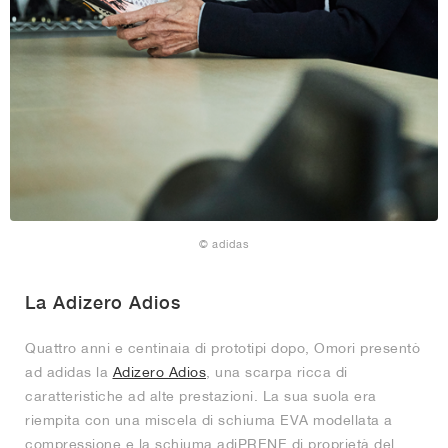
© adidas
La Adizero Adios
Quattro anni e centinaia di prototipi dopo, Omori presentò
ad adidas la
Adizero Adios
, una scarpa ricca di
caratteristiche ad alte prestazioni. La sua suola era
riempita con una miscela di schiuma EVA modellata a
compressione e la schiuma adiPRENE di proprietà del