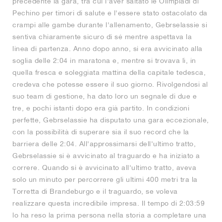
precedente la gara, tra cui l'aver saltato le Olimpiadi di
Pechino per timori di salute e l'essere stato ostacolato da
crampi alle gambe durante l'allenamento, Gebrselassie si
sentiva chiaramente sicuro di sé mentre aspettava la
linea di partenza. Anno dopo anno, si era avvicinato alla
soglia delle 2:04 in maratona e, mentre si trovava lì, in
quella fresca e soleggiata mattina della capitale tedesca,
credeva che potesse essere il suo giorno. Rivolgendosi al
suo team di gestione, ha dato loro un segnale di due e
tre, e pochi istanti dopo era già partito. In condizioni
perfette, Gebrselassie ha disputato una gara eccezionale,
con la possibilità di superare sia il suo record che la
barriera delle 2:04. All'approssimarsi dell'ultimo tratto,
Gebrselassie si è avvicinato al traguardo e ha iniziato a
correre. Quando si è avvicinato all'ultimo tratto, aveva
solo un minuto per percorrere gli ultimi 400 metri tra la
Torretta di Brandeburgo e il traguardo, se voleva
realizzare questa incredibile impresa. Il tempo di 2:03:59
lo ha reso la prima persona nella storia a completare una