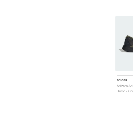
adidas
Uomo / Cor