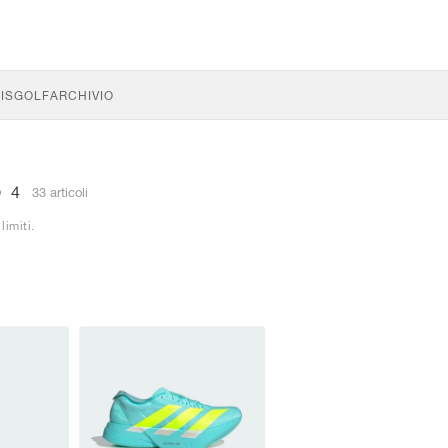
IS
GOLF
ARCHIVIO
 4
33 articoli
limiti.