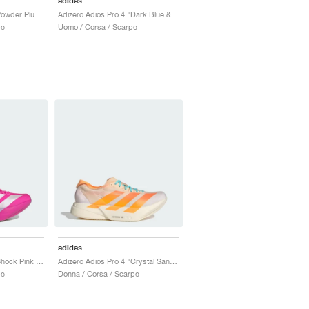
adidas
Adizero Adios Pro 4 "Powder Plum & Shock Pink"
Adizero Adios Pro 4 "Dark Blue & Shock Pink"
pe
Uomo / Corsa / Scarpe
adidas
Adizero Adios Pro 4 "Shock Pink & Zero Metallic"
Adizero Adios Pro 4 "Crystal Sand & Flash Orange"
pe
Donna / Corsa / Scarpe