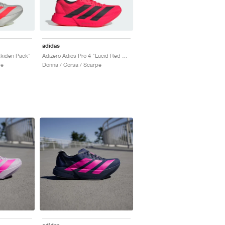
adidas
Ekiden Pack"
Adizero Adios Pro 4 "Lucid Red & Core Black"
pe
Donna / Corsa / Scarpe