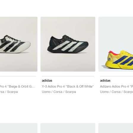
adidas
adidas
Y-3 Adios Pro 4 "Beige & Orbit Grey"
Y-3 Adios Pro 4 "Black & Off White"
sa / Scarpe
Uomo / Corsa / Scarpe
Uomo / Corsa / Scarp