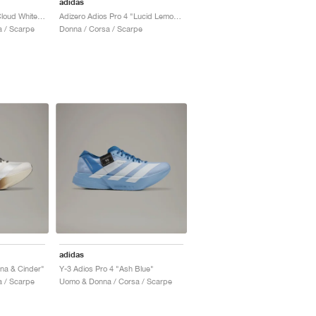
adidas
Adizero Adios Pro 4 "Cloud White & Core Black"
Adizero Adios Pro 4 "Lucid Lemon & Core Black"
 / Scarpe
Donna / Corsa / Scarpe
adidas
ina & Cinder"
Y-3 Adios Pro 4 "Ash Blue"
 / Scarpe
Uomo & Donna / Corsa / Scarpe