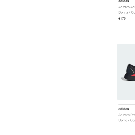
adidas
Donna / Co
€175
adidas
Uomo / Cor