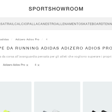
RSA
TRAIL
CALCIO
PALLACANESTRO
ALLENAMENTO
SKATEBOARD
TENN
adidas
Adizero Adios Pro
4
E DA RUNNING ADIDAS ADIZERO ADIOS PRO
 da corsa all'avanguardia pensata per gli atleti che vogliono superare i propri 
Adizero Adios Pro
4