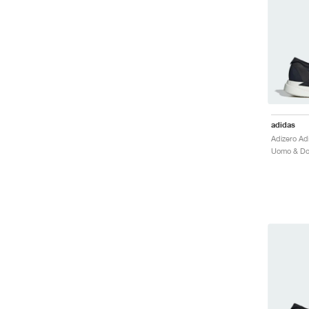
adidas
Uomo & Do