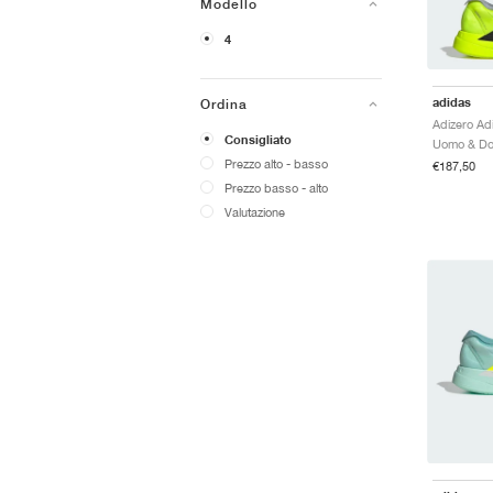
Modello
4
adidas
Ordina
Consigliato
Uomo & Do
Prezzo alto - basso
€187,50
Prezzo basso - alto
Valutazione