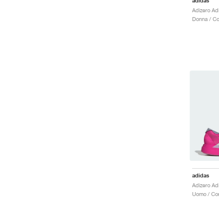
adidas
Donna / Co
adidas
Uomo / Cor