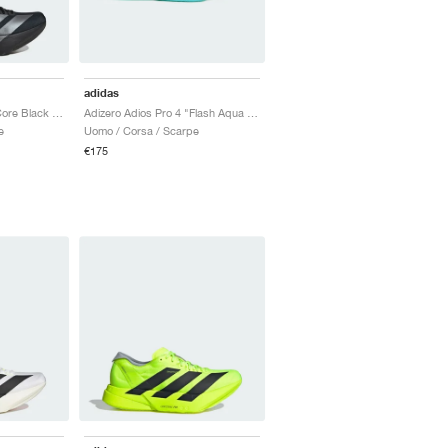
adidas
Adizero Adios Pro 4 "Core Black & Iron Metallic"
Adizero Adios Pro 4 "Flash Aqua & Lucid Lemon"
e
Uomo / Corsa / Scarpe
€175