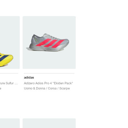
adidas
Adizero Adios Pro 4 "Pure Sulfur & Lucid Blue"
Adizero Adios Pro 4 "Ekiden Pack"
e
Uomo & Donna / Corsa / Scarpe