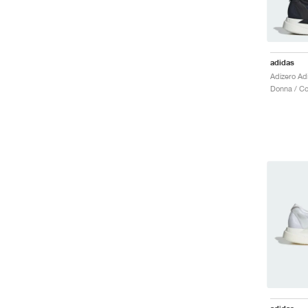
adidas
Donna / Co