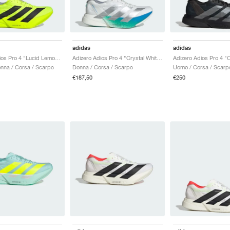
adidas
adidas
Adizero Adios Pro 4 "Lucid Lemon & Core Black"
Adizero Adios Pro 4 "Crystal White & Matte Silver"
nna / Corsa / Scarpe
Donna / Corsa / Scarpe
Uomo / Corsa / Scarp
€187,50
€250