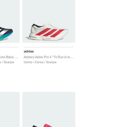
adidas
Adizero Adios Pro 4 "Core Black & Glory Green"
Adizero Adios Pro 4 "To Run is to Live"
 / Scarpe
Uomo / Corsa / Scarpe