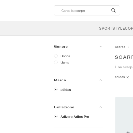
search-
btn
SPORTSTYLE
CO
Genere
Scarpe
Donna
SCARP
Uomo
Una scarpa
adidas
Marca
adidas
Collezione
Adizero Adios Pro