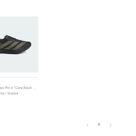
Adizero Adios Pro 4 "Core Black & Focus Olive"
sa / Scarpe
1