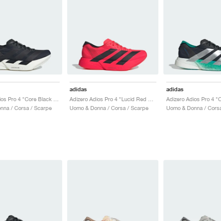
adidas
adidas
Adizero Adios Pro 4 "Core Black & Grey Five"
Adizero Adios Pro 4 "Lucid Red & Core Black"
nna / Corsa / Scarpe
Uomo & Donna / Corsa / Scarpe
Uomo & Donna / Corsa