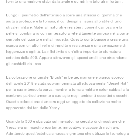
fornito una migliore stabilità laterale e quindi limitato gli infortuni.
Lungo il perimetro dell'intersuola corre una striscia di gomma che
aiuta a proteggere la tomaia, il cui design si ispira allo stile di uno
stivale militare. Materiali naturali e resistenti come il camoscio e la
pelle si combinano con un tessuto a rete altamente poroso nella parte
centrale del quarto e nella linguetta. Questo contribuisce a creare una
scarpa con un alto livello di rigidità e resistenza e una sensazione di
leggerezza e agilità. La riflettività è un'altra importante sfumatura
estetica della 500. Appare attraverso gli spessi anelli che circondano
gli occhielli dei lacci.
La colorazione originale "Blush" in beige, marrone e bianco sporco
dell'aprile 2018 è stata soprannominata affettuosamente "Desert Rat"
per la sua intersuola curva, mentre la tomaia militare color sabbia la fa
sembrare particolarmente a suo agio negli ambienti desertici e secchi.
Questa colorazione è ancora oggi un oggetto da collezione molto
apprezzato dai fan delle Yeezy.
Quando la 500 è sbarcata sul mercato, ha cercato di dimostrare che
Yeezy era un marchio eccitante, innovativo e capace di rischiare.
Adottando quest'estetica sinuosa e grintosa che utilizza la tecnologia