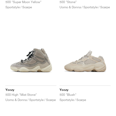
FIELD GENERAL
CRAZE
ADIRACER
MULE
471
GEL-CUMULUS 16
G.T. CUT
FORCE 58
TEKKIRA CUP
508
JORDAN
500 "Super Moon Yellow"
500 "Stone"
Sportstyle / Scarpe
Uomo & Donna / Sportstyle / Scarpe
KILLSHOT 2
MOTO 2K
ITALIA
LEGACY 312
ALLERDALE
G.T. FUTURE
PS8
ALOHA SUPER
600
TOTAL 90
PHENOMENA
FORUM
JUMPMAN JACK
2000
VERTEBRAE
808
AVA ROVER
1000
HAMBURG
204L
AIR MAX 95
933
MIND
860V2
AIR RIFT
Yeezy
Yeezy
500 High "Mist Stone"
500 "Blush"
Uomo & Donna / Sportstyle / Scarpe
Sportstyle / Scarpe