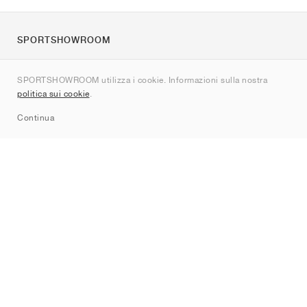
SPORTSHOWROOM
Chi siamo
SPORTSHOWROOM utilizza i cookie. Informazioni sulla nostra
Contatti
politica sui cookie
.
Sitemap
Continua
Brand
Nike
Jordan
adidas
New Balance
ASICS
PUMA
Converse
Vans