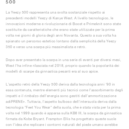
500
La Yeezy 500 rappresenta una svolta sostanziale rispetto ai
precedenti modelli Yeezy di Kanye West. A livello tecnologico, le
innovazioni moderne e rivoluzionarie di Boost e Primeknit sono state
sostituite da caratteristiche che erano state utilizzate per la prima
volta nei giorni di gloria degli anni Novanta. Questo a sua volta ha
spianato un percorso estetico lontano dalla semplicità della Yeezy
350 e verso una scarpa più massimalista e retrò.
Dopo aver presentato la scarpa in una serie di eventi per diversi mesi,
West l'ha infine rilasciata nel 2018, proprio quando la popolarità dei
modelli di scarpe da ginnastica pesanti era al suo apice.
L'aspetto retrò della Yeezy 500 deriva dalla tecnologia anni '90 in
essa contenuta, mentre elementi più tecnici come l'assorbimento degli
impatti e il rimbalzo dell'energia sono gestiti dall'ammortizzazione
adiPRENE+. Tuttavia, l'aspetto bulboso dell'intersuola deriva dalla
tecnologia "Feet You Wear" della suola, che è stata vista per la prima
volta nel 1999 quando è apparsa sulla KB8 III, la scarpa da ginnastica
firmata da Kobe Bryant. Frampton Ellis ha progettato queste suole
con l'idea che replicare i contorni naturali del piede umano avrebbe