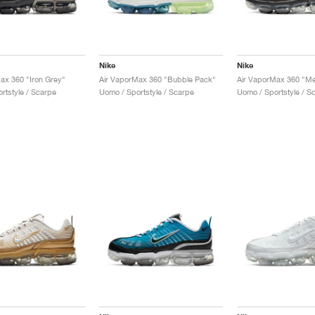
Nike
Nike
ax 360 "Iron Grey"
Air VaporMax 360 "Bubble Pack"
Air VaporMax 360 "Meta
rtstyle / Scarpe
Uomo / Sportstyle / Scarpe
Uomo / Sportstyle / S