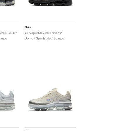
Nike
llic Silver"
Air VaporMax 360 "Black"
carpe
Uomo / Sportstyle / Scarpe