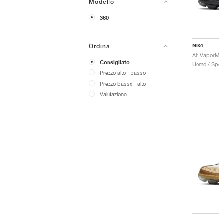
Modello
360
Nike
Ordina
Air VaporM
Consigliato
Uomo / Spo
Prezzo alto - basso
Prezzo basso - alto
Valutazione