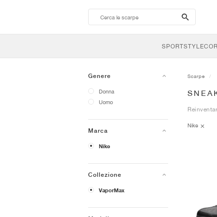
search-
btn
SPORTSTYLE
CO
Genere
Scarpe
Donna
SNEA
Uomo
Reinventar
Nike
Marca
Nike
Collezione
VaporMax