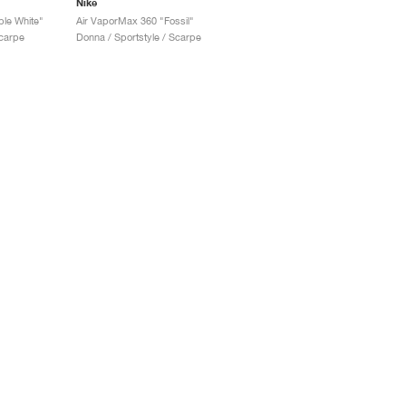
Nike
ple White"
Air VaporMax 360 "Fossil"
Scarpe
Donna / Sportstyle / Scarpe