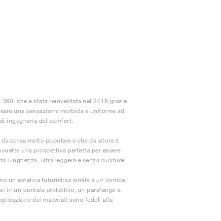
360​​, che è stata reinventata nel ​2018​​ grazie
 creare una sensazione morbida e uniforme ad
a di ingegneria del comfort.
pa da corsa molto popolare e che da allora è
ilhouette una prospettiva perfetta per essere
utta lunghezza, ultra leggera e senza cuciture.
no un'estetica futuristica simile a un vortice.
osi in un puntale protettivo, un parafango a
pplicazione dei materiali sono fedeli alla