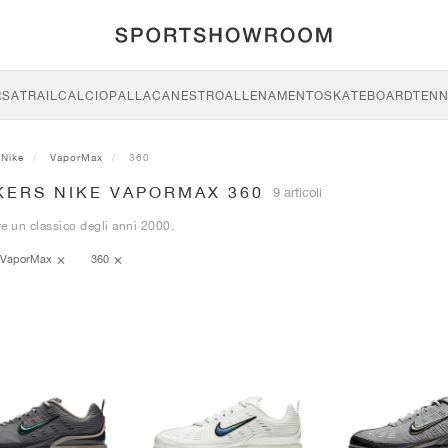
RSA
TRAIL
CALCIO
PALLACANESTRO
ALLENAMENTO
SKATEBOARD
TENN
Nike
VaporMax
360
KERS NIKE VAPORMAX 360
9 articoli
e un classico degli anni 2000​​.
VaporMax
360