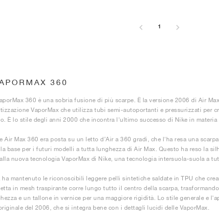
1
VAPORMAX 360
VaporMax 360​ è una sobria fusione di più scarpe. È la versione ​​2006​​ di ​Air Max 
tizzazione ​​VaporMax​​ che utilizza tubi semi-autoportanti e pressurizzati per
. È lo stile degli ​anni​​ 2000 che incontra ​l'ultimo successo di Nike in materi
e ​Air Max 360​​ era posta su un letto d’Air a 360 gradi​​, che l'ha resa una scar
la base per i futuri modelli a tutta lunghezza di​ Air Max​. Questo ha reso la s
dalla nuova tecnologia ​​VaporMax di Nike​​, una tecnologia intersuola-suola a t
ha mantenuto le riconoscibili leggere pelli sintetiche saldate in ​TPU​ che crea
tta in ​​mesh​ traspirante corre lungo tutto il centro della scarpa, trasformand
hezza e un tallone in vernice per una maggiore rigidità. Lo stile generale e l'a
riginale del ​2006​​, che si integra bene con i dettagli lucidi delle VaporMax.