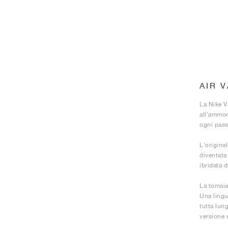
AIR 
La ​​Nike 
all'ammor
ogni passo
L'original
diventata 
ibridata 
La tomaia 
Una lingue
tutta lung
versione o