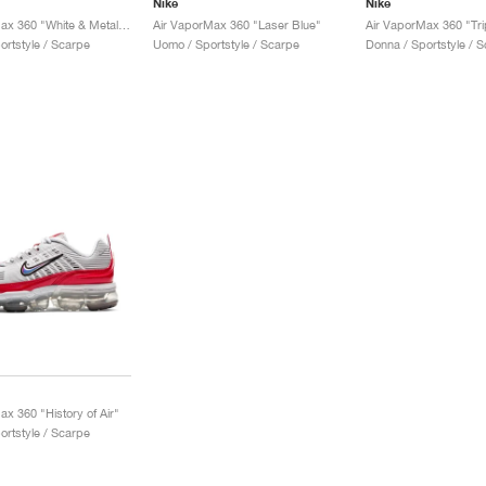
Nike
Nike
Air VaporMax 360 "White & Metallic Gold"
Air VaporMax 360 "Laser Blue"
Air VaporMax 360 "Tri
ortstyle / Scarpe
Uomo / Sportstyle / Scarpe
Donna / Sportstyle / 
x 360 "History of Air"
ortstyle / Scarpe