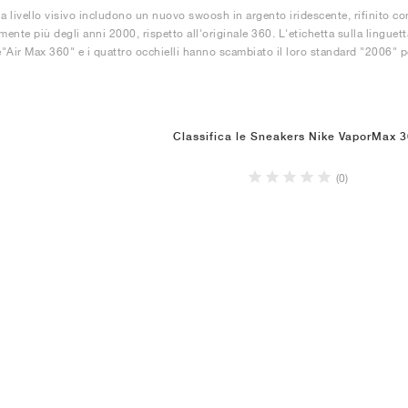
a livello visivo includono un nuovo ​​swoosh​​ in argento iridescente, rifinito 
mente più degli anni ​2000​​, rispetto all'originale ​360​​. L'etichetta sulla lingu
e"​​Air​​ Max 360" e i quattro occhielli hanno scambiato il loro standard "​2006​​" pe
Classifica le Sneakers Nike VaporMax 
(0)