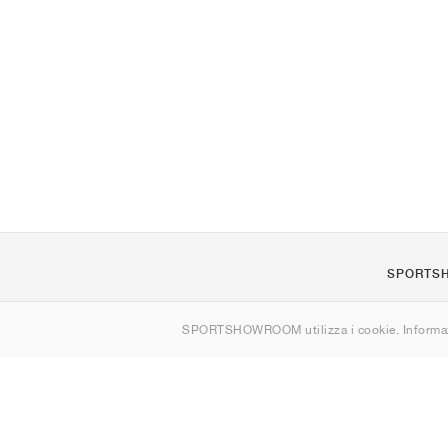
SPORTS
Chi siamo
SPORTSHOWROOM utilizza i cookie. Informaz
Contatti
Sitemap