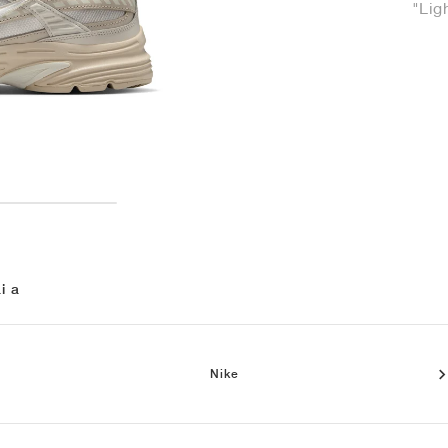
"Lig
i a
Nike