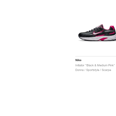
Nike
Initiator "Black & Medium Pink"
Donna / Sportstyle / Scarpe