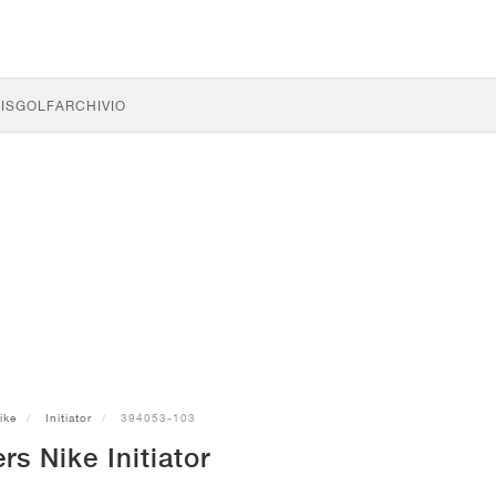
IS
GOLF
ARCHIVIO
ike
Initiator
394053-103
rs Nike Initiator