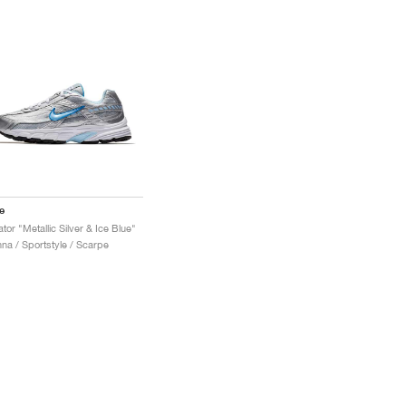
e
iator "Metallic Silver & Ice Blue"
na / Sportstyle / Scarpe