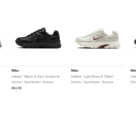
Nike
Nike
Nik
Initiator "Black & Dark Smoke Grey"
Initiator "Light Bone & Tattoo"
Init
Donna / Sportstyle / Scarpe
Donna / Sportstyle / Scarpe
Don
€84,99