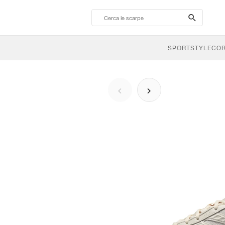
search-
btn
SPORTSTYLE
CO