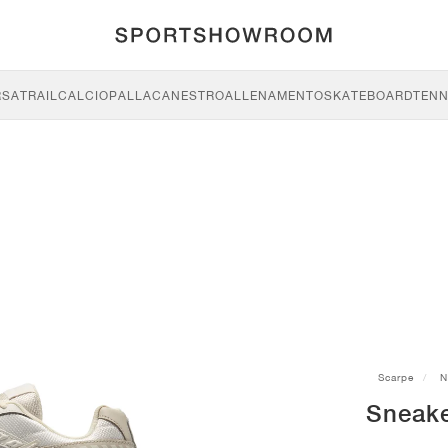
RSA
TRAIL
CALCIO
PALLACANESTRO
ALLENAMENTO
SKATEBOARD
TENN
Scarpe
N
Sneake