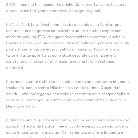
2023 il marchio ha lanciato il modello Dunk Low Twist, esclusivo per
donna, come intrigante alternativa al design originale.
Le Nike Dunk Low Twist hanno la stessa suola delle Dunk originali,
con una suola in gomma antiscivolo e un'intersuola riempita con
morbida schiuma EVA, che garantisce trazione e comfort. Anche la
tomaia è simile, con uno strato di base in pelle con perforazioni sulla
punta e pannelli in pelle curvi sull'avampiede, sull'occhiello e sul
tallone. Tuttavia, le Twist sono state decorate con una serie di
caratteristiche accattivanti che conferiscono loro un'estetica
distintiva.
Intorno alla punta e al tallone è stata inserita una bordatura in gomma
traslucida, con la scritta Nike incisa su quest'ultimo. Questi due
cilindri lucidi proteggono entrambe le estremità della scarpa dagli urti,
creando al contempo un effetto gonfio che caratterizza l'intera Nike
Dunk Low Twist.
Il tallone è una di queste aree gonfie, con la sua superficie lucida che
sporge in tre bande tra due linee di cuciture senza alcun segno della
solita linguetta con il marchio. Nel frattempo, anche la linguetta è