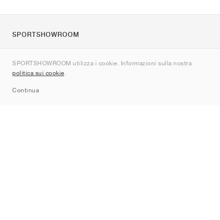
SPORTSHOWROOM
Chi siamo
SPORTSHOWROOM utilizza i cookie. Informazioni sulla nostra
Contatti
politica sui cookie
.
Sitemap
Continua
Brand
Nike
Jordan
adidas
New Balance
ASICS
PUMA
Converse