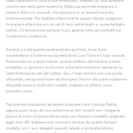
stata ingrandita in tutte le sue dimensioni, creando un look audace e
voluminoso nella parte superiore. Dalla sua sommità emergono il
marchio Nike e lo swoosh, che appaiono in un'eccentrica bolla
tridimensionale. Per esaltare ulteriormente questo design esagerato,
la scarpa è allacciata con un set di lacci extra-larghi e, come dettaglio
sottile, c'è una piccola cucitura in più appena sotto gli occhielli sul
rivestimento posteriore.
Accanto a tutte queste caratteristiche gonfiate, forse la più
sorprendente di tutte le novità della Dunk Low Twist è il logo swoosh.
Posizionato su ciascun fianco, questo simbolo del marchio è stato
modellato in gomma e cucito solo sulla parte anteriore, lasciando la
coda fluttuare sui lati del collare. Qui, il logo termina con una punta
affusolata, senza continuare ad allungarsi intorno alla parte posteriore
del piede come in molti altri modelli, creando un effetto visivo
piuttosto unico.
Tra le prime colorazioni ad essere rilasciate c'era l'iconica Panda,
seguita poco dopo da una collezione di altri modelli con l'elegante
blocco di colori bicolore che ha reso così famoso il modello originale
degli anni '80. Sebbene non sia molto diverso da questo famoso
modello, con i suoi eleganti swoosh laterali e le caratteristiche