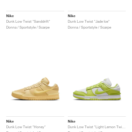
FIELD GENERAL
CRAZE
ADIRACER
MULE
471
GEL-CUMULUS 16
G.T. CUT
FORCE 58
TEKKIRA CUP
508
JORDAN
Nike
Nike
KILLSHOT 2
MOTO 2K
ITALIA
LEGACY 312
ALLERDALE
G.T. FUTURE
PS8
ALOHA SUPER
600
Dunk Low Twist "Sanddrift"
Dunk Low Twist "Jade Ice"
Donna / Sportstyle / Scarpe
Donna / Sportstyle / Scarpe
TOTAL 90
PHENOMENA
FORUM
JUMPMAN JACK
2000
VERTEBRAE
808
AVA ROVER
1000
HAMBURG
204L
AIR MAX 95
933
MIND
860V2
AIR RIFT
Nike
Nike
Dunk Low Twist "Honey"
Dunk Low Twist "Light Lemon Twist"