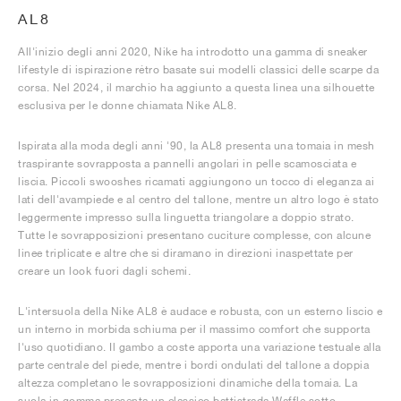
AL8
All'inizio degli anni 2020, Nike ha introdotto una gamma di sneaker
lifestyle di ispirazione rétro basate sui modelli classici delle scarpe da
corsa. Nel 2024, il marchio ha aggiunto a questa linea una silhouette
esclusiva per le donne chiamata Nike AL8.
Ispirata alla moda degli anni '90, la AL8 presenta una tomaia in mesh
traspirante sovrapposta a pannelli angolari in pelle scamosciata e
liscia. Piccoli swooshes ricamati aggiungono un tocco di eleganza ai
lati dell'avampiede e al centro del tallone, mentre un altro logo è stato
leggermente impresso sulla linguetta triangolare a doppio strato.
Tutte le sovrapposizioni presentano cuciture complesse, con alcune
linee triplicate e altre che si diramano in direzioni inaspettate per
creare un look fuori dagli schemi.
L'intersuola della Nike AL8 è audace e robusta, con un esterno liscio e
un interno in morbida schiuma per il massimo comfort che supporta
l'uso quotidiano. Il gambo a coste apporta una variazione testuale alla
parte centrale del piede, mentre i bordi ondulati del tallone a doppia
altezza completano le sovrapposizioni dinamiche della tomaia. La
suola in gomma presenta un classico battistrada Waffle sotto