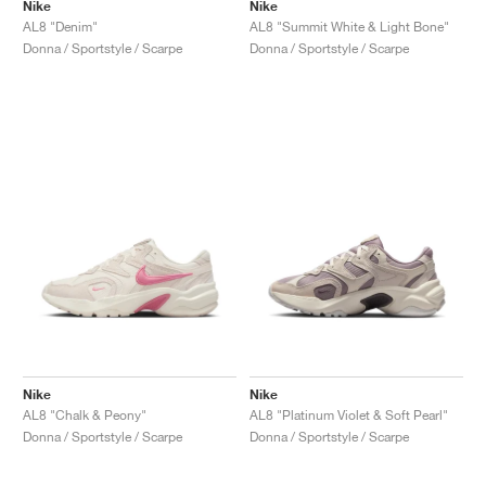
FIELD GENERAL
CRAZE
ADIRACER
MULE
471
GEL-CUMULUS 16
G.T. CUT
FORCE 58
TEKKIRA CUP
508
JORDAN
Nike
Nike
AL8 "Denim"
AL8 "Summit White & Light Bone"
Donna / Sportstyle / Scarpe
Donna / Sportstyle / Scarpe
KILLSHOT 2
MOTO 2K
ITALIA
LEGACY 312
ALLERDALE
G.T. FUTURE
PS8
ALOHA SUPER
600
TOTAL 90
PHENOMENA
FORUM
JUMPMAN JACK
2000
VERTEBRAE
808
AVA ROVER
1000
HAMBURG
204L
AIR MAX 95
933
MIND
860V2
AIR RIFT
Nike
Nike
AL8 "Chalk & Peony"
AL8 "Platinum Violet & Soft Pearl"
Donna / Sportstyle / Scarpe
Donna / Sportstyle / Scarpe