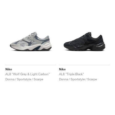
Nike
Nike
AL8 "Wolf Grey & Light Carbon"
AL8 "Triple Black"
Donna / Sportstyle / Scarpe
Donna / Sportstyle / Scarpe