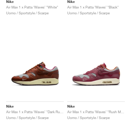
FIELD GENERAL
CRAZE
ADIRACER
MULE
471
GEL-CUMULUS 16
G.T. CUT
FORCE 58
TEKKIRA CUP
508
JORDAN
Nike
Nike
Air Max 1 x Patta ‘Waves’ "White"
Air Max 1 x Patta ‘Waves’ "Black"
Uomo / Sportstyle / Scarpe
Uomo / Sportstyle / Scarpe
KILLSHOT 2
MOTO 2K
ITALIA
LEGACY 312
ALLERDALE
G.T. FUTURE
PS8
ALOHA SUPER
600
TOTAL 90
PHENOMENA
FORUM
JUMPMAN JACK
2000
VERTEBRAE
808
AVA ROVER
1000
HAMBURG
204L
AIR MAX 95
933
MIND
860V2
AIR RIFT
Nike
Nike
Air Max 1 x Patta ‘Waves’ "Dark Russet"
Air Max 1 x Patta ‘Waves’ "Rush Maroon"
Uomo / Sportstyle / Scarpe
Uomo / Sportstyle / Scarpe