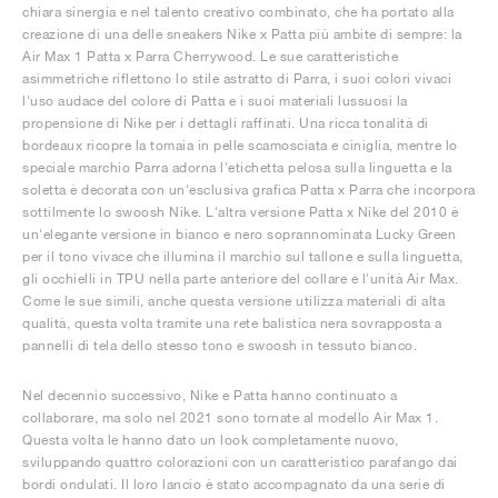
chiara sinergia e nel talento creativo combinato, che ha portato alla
creazione di una delle sneakers Nike x Patta più ambite di sempre: la
Air Max 1 Patta x Parra Cherrywood. Le sue caratteristiche
asimmetriche riflettono lo stile astratto di Parra, i suoi colori vivaci
l'uso audace del colore di Patta e i suoi materiali lussuosi la
propensione di Nike per i dettagli raffinati. Una ricca tonalità di
bordeaux ricopre la tomaia in pelle scamosciata e ciniglia, mentre lo
speciale marchio Parra adorna l'etichetta pelosa sulla linguetta e la
soletta è decorata con un'esclusiva grafica Patta x Parra che incorpora
sottilmente lo swoosh Nike. L'altra versione Patta x Nike del 2010 è
un'elegante versione in bianco e nero soprannominata Lucky Green
per il tono vivace che illumina il marchio sul tallone e sulla linguetta,
gli occhielli in TPU nella parte anteriore del collare e l'unità Air Max.
Come le sue simili, anche questa versione utilizza materiali di alta
qualità, questa volta tramite una rete balistica nera sovrapposta a
pannelli di tela dello stesso tono e swoosh in tessuto bianco.
Nel decennio successivo, Nike e Patta hanno continuato a
collaborare, ma solo nel 2021 sono tornate al modello Air Max 1.
Questa volta le hanno dato un look completamente nuovo,
sviluppando quattro colorazioni con un caratteristico parafango dai
bordi ondulati. Il loro lancio è stato accompagnato da una serie di