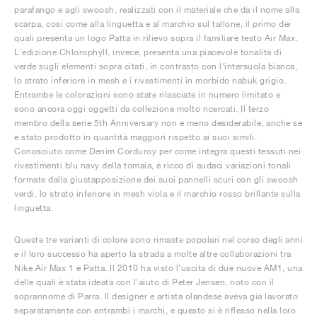
parafango e agli swoosh, realizzati con il materiale che dà il nome alla
scarpa, così come alla linguetta e al marchio sul tallone, il primo dei
quali presenta un logo Patta in rilievo sopra il familiare testo Air Max.
L'edizione Chlorophyll, invece, presenta una piacevole tonalità di
verde sugli elementi sopra citati, in contrasto con l'intersuola bianca,
lo strato inferiore in mesh e i rivestimenti in morbido nabuk grigio.
Entrambe le colorazioni sono state rilasciate in numero limitato e
sono ancora oggi oggetti da collezione molto ricercati. Il terzo
membro della serie 5th Anniversary non è meno desiderabile, anche se
è stato prodotto in quantità maggiori rispetto ai suoi simili.
Conosciuto come Denim Corduroy per come integra questi tessuti nei
rivestimenti blu navy della tomaia, è ricco di audaci variazioni tonali
formate dalla giustapposizione dei suoi pannelli scuri con gli swoosh
verdi, lo strato inferiore in mesh viola e il marchio rosso brillante sulla
linguetta.
Queste tre varianti di colore sono rimaste popolari nel corso degli anni
e il loro successo ha aperto la strada a molte altre collaborazioni tra
Nike Air Max 1 e Patta. Il 2010 ha visto l'uscita di due nuove AM1, una
delle quali è stata ideata con l'aiuto di Peter Jensen, noto con il
soprannome di Parra. Il designer e artista olandese aveva già lavorato
separatamente con entrambi i marchi, e questo si è riflesso nella loro