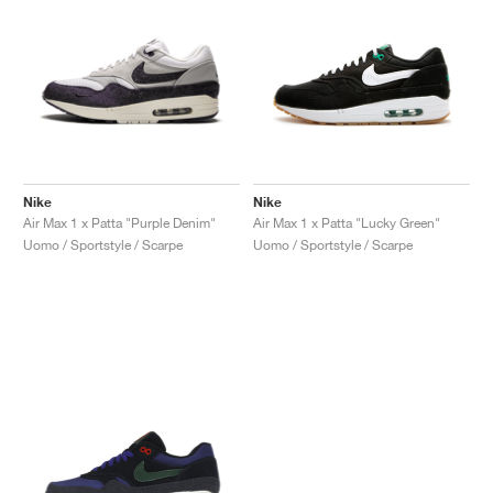
Nike
Nike
Air Max 1 x Patta "Purple Denim"
Air Max 1 x Patta "Lucky Green"
Uomo / Sportstyle / Scarpe
Uomo / Sportstyle / Scarpe