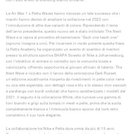
Le Air Max 1 x Patta Waves hanno riscosso un tale successo che i
marchi hanno deciso di ampliare la collezione nel 2022 con
l'introduzione di altre due varianti di colore. Riprendendo il tema
dell'anno precedente, questo nuovo set è stato intitolato The Next
Wave e si ispira al proverbio afroamericano "Each one teach one"
(ognuno insegna a uno). Per incarnare in modo potente questa frase,
la Patta Academy ha organizzato un evento di scambio di mentori
presso la struttura sportiva SHAPA Soweto di Nike a Johannesburg,
con l'obiettivo di entrare in contatto con la comunità locale e
valorizzarla, offrendo opportunità ai giovani africani di talento. The
Next Wave è iniziato con il lancio della colorazione Dark Russet,
un'edizione accattivante ricoperta da rivestimenti in pelle color rame
su una rete argentata, con dettagli rosa e blu e lo stesso mini swoosh
e parafango con bordi ondulati che hanno caratterizzato i modelli del
2021. Il seguito è la colorazione White, che riunisce una gamma di
toni bianchi e grigi sulla tomaia in mesh e pelle, prima che la suola
completamente bianca e l'intersuola bianco sporco dal look retrò
completino il suo look elegante.
La collaborazione tra Nike e Patta dura ormai da più di 15 anni.