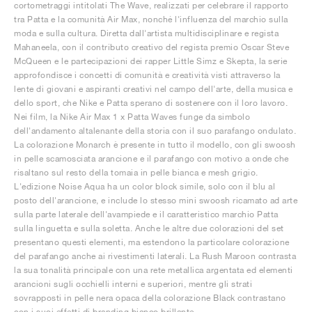
cortometraggi intitolati The Wave, realizzati per celebrare il rapporto
tra Patta e la comunità Air Max, nonché l'influenza del marchio sulla
moda e sulla cultura. Diretta dall'artista multidisciplinare e regista
Mahaneela, con il contributo creativo del regista premio Oscar Steve
McQueen e le partecipazioni dei rapper Little Simz e Skepta, la serie
approfondisce i concetti di comunità e creatività visti attraverso la
lente di giovani e aspiranti creativi nel campo dell'arte, della musica e
dello sport, che Nike e Patta sperano di sostenere con il loro lavoro.
Nei film, la Nike Air Max 1 x Patta Waves funge da simbolo
dell'andamento altalenante della storia con il suo parafango ondulato.
La colorazione Monarch è presente in tutto il modello, con gli swoosh
in pelle scamosciata arancione e il parafango con motivo a onde che
risaltano sul resto della tomaia in pelle bianca e mesh grigio.
L'edizione Noise Aqua ha un color block simile, solo con il blu al
posto dell'arancione, e include lo stesso mini swoosh ricamato ad arte
sulla parte laterale dell'avampiede e il caratteristico marchio Patta
sulla linguetta e sulla soletta. Anche le altre due colorazioni del set
presentano questi elementi, ma estendono la particolare colorazione
del parafango anche ai rivestimenti laterali. La Rush Maroon contrasta
la sua tonalità principale con una rete metallica argentata ed elementi
arancioni sugli occhielli interni e superiori, mentre gli strati
sovrapposti in pelle nera opaca della colorazione Black contrastano
con i suoi effetti di branding bianco brillante.