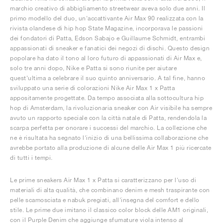
marchio creativo di abbigliamento streetwear aveva solo due anni. Il
primo modello del duo, un'accattivante Air Max 90 realizzata con la
rivista olandese di hip hop State Magazine, incorporava le passioni
dei fondatori di Patta, Edson Sabajo e Guillaume Schmidt, entrambi
appassionati di sneaker e fanatici dei negozi di dischi. Questo design
popolare ha dato il tono al loro futuro di appassionati di Air Max e,
solo tre anni dopo, Nike e Patta si sono riunite per aiutare
quest'ultima a celebrare il suo quinto anniversario. A tal fine, hanno
sviluppato una serie di colorazioni Nike Air Max 1 x Patta
appositamente progettate. Da tempo associata alla sottocultura hip
hop di Amsterdam, la rivoluzionaria sneaker con Air visibile ha sempre
avuto un rapporto speciale con la città natale di Patta, rendendola la
scarpa perfetta per onorare i successi del marchio. La collezione che
ne è risultata ha segnato l'inizio di una bellissima collaborazione che
avrebbe portato alla produzione di alcune delle Air Max 1 più ricercate
di tutti i tempi.
Le prime sneakers Air Max 1 x Patta si caratterizzano per l'uso di
materiali di alta qualità, che combinano denim e mesh traspirante con
pelle scamosciata e nabuk pregiati, all'insegna del comfort e dello
stile. Le prime due imitano il classico color block delle AM1 originali,
con il Purple Denim che aggiunge sfumature viola intenso al