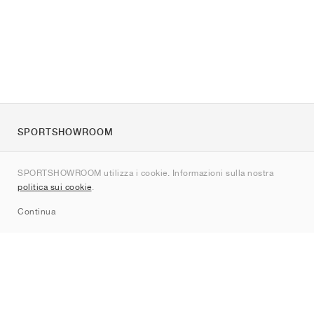
SPORTSHOWROOM
Chi siamo
SPORTSHOWROOM utilizza i cookie. Informazioni sulla nostra
Contatti
politica sui cookie
.
Sitemap
Continua
Brand
Nike
Jordan
adidas