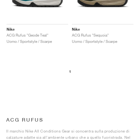
Nike
Nike
ACG Rufus "Geode Teal"
ACG Rufus "Sequoia"
Uomo / Sportstyle / Scarpe
Uomo / Sportstyle / Scarpe
1
ACG RUFUS
Il marchio Nike All Conditions Gear si concentra sulla produzione di
calzature adatte sia all'ambiente urbano che a quello fuoristrada. Nel