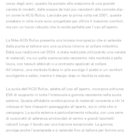
corso degli anni, questo ha portato alla creazione di una grande
varietà di modelli, dalle scarpe da trail più resistenti alle comode slip-
on come le ACG Rufus. Lanciate per la prima volta nel 2001, queste
sneakers in stile mule sono progettate per offrire il massimo comfort,
ma con un tocco robusto che le rende perfette per l'uso all'aperto.
La Nike ACG Rufus presenta una tomaia monopezzo che si estende
dalla punta al tallone con una cucitura intorno al collare imbottito.
Dalla sua riedizione nel 2024, è stata realizzata utilizzando una varietà
di materiali, tra cui pelle scamosciata resistente, tela morbida e pelle
liscia, con tessuti abbinati o a contrasto applicati al collare.
All'interno, una morbida fodera in pile avvolge il piede in un comfort
avvolgente e caldo, mentre il design step-in facilita la calzata.
La suola dell'ACG Rufus, adatta all'uso all'aperto, incorpora schiuma
EVA di supporto in tutta l'intersuola e gomma resistente nella suola
esterna. Questa affidabile combinazione di materiali consente a chi le
indossa di fare rilassanti passeggiate all'aperto, sia in città che in
campagna. La suola esterna è particolarmente robusta, con una serie
di cuscinetti di aderenza arrotondati al centro e grandi tacchetti
robusti lungo il bordo per una trazione eccezionale. La gomma
avvolge anche l'avampiede e si estende fino al tallone per fornire una