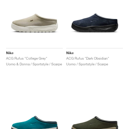
Nike
Nike
ACG Rufus "College Grey"
ACG Rufus "Dark Obsidian"
Uomo & Donna / Sportstyle / Scarpe
Uomo / Sportstyle / Scarpe