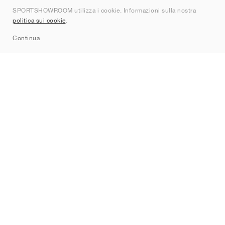
SPORTSHOWROOM utilizza i cookie. Informazioni sulla nostra
Contatti
politica sui cookie
.
Sitemap
Continua
Brand
Nike
Jordan
adidas
New Balance
ASICS
PUMA
Converse
Vans
Hoka
Salomon
On