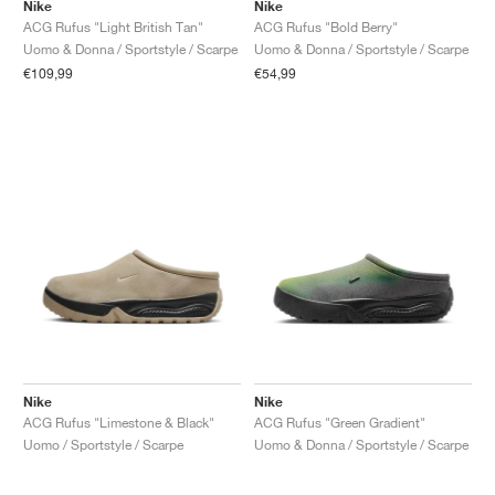
FIELD GENERAL
CRAZE
ADIRACER
MULE
471
GEL-CUMULUS 16
G.T. CUT
FORCE 58
TEKKIRA CUP
508
JORDAN
Nike
Nike
ACG Rufus "Light British Tan"
ACG Rufus "Bold Berry"
Uomo & Donna / Sportstyle / Scarpe
Uomo & Donna / Sportstyle / Scarpe
KILLSHOT 2
MOTO 2K
ITALIA
LEGACY 312
ALLERDALE
G.T. FUTURE
PS8
ALOHA SUPER
600
€109,99
€54,99
TOTAL 90
PHENOMENA
FORUM
JUMPMAN JACK
2000
VERTEBRAE
808
AVA ROVER
1000
HAMBURG
204L
AIR MAX 95
933
MIND
860V2
AIR RIFT
Nike
Nike
ACG Rufus "Limestone & Black"
ACG Rufus "Green Gradient"
Uomo / Sportstyle / Scarpe
Uomo & Donna / Sportstyle / Scarpe