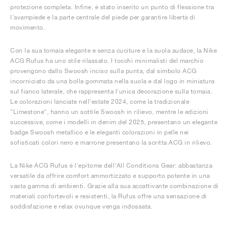
protezione completa. Infine, è stato inserito un punto di flessione tra
l'avampiede e la parte centrale del piede per garantire libertà di
movimento.
Con la sua tomaia elegante e senza cuciture e la suola audace, la Nike
ACG Rufus ha uno stile rilassato. I tocchi minimalisti del marchio
provengono dallo Swoosh inciso sulla punta, dal simbolo ACG
incorniciato da una bolla gommata nella suola e dal logo in miniatura
sul fianco laterale, che rappresenta l'unica decorazione sulla tomaia.
Le colorazioni lanciate nell'estate 2024, come la tradizionale
"Limestone", hanno un sottile Swoosh in rilievo, mentre le edizioni
successive, come i modelli in denim del 2025, presentano un elegante
badge Swoosh metallico e le eleganti colorazioni in pelle nei
sofisticati colori nero e marrone presentano la scritta ACG in rilievo.
La Nike ACG Rufus è l'epitome dell'All Conditions Gear: abbastanza
versatile da offrire comfort ammortizzato e supporto potente in una
vasta gamma di ambienti. Grazie alla sua accattivante combinazione di
materiali confortevoli e resistenti, la Rufus offre una sensazione di
soddisfazione e relax ovunque venga indossata.