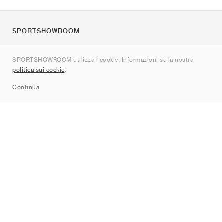
SPORTSHOWROOM
Chi siamo
SPORTSHOWROOM utilizza i cookie. Informazioni sulla nostra
Contatti
politica sui cookie
.
Sitemap
Continua
Brand
Nike
Jordan
adidas
New Balance
ASICS
PUMA
Converse