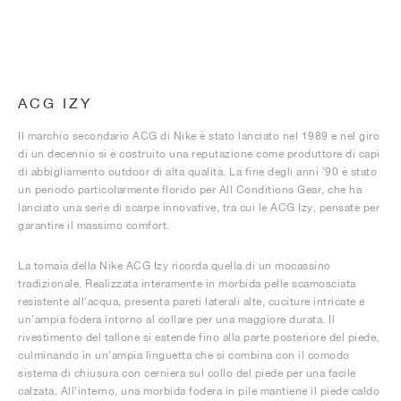
ACG IZY
Il marchio secondario ACG di Nike è stato lanciato nel 1989 e nel giro
di un decennio si è costruito una reputazione come produttore di capi
di abbigliamento outdoor di alta qualità. La fine degli anni '90 è stato
un periodo particolarmente florido per All Conditions Gear, che ha
lanciato una serie di scarpe innovative, tra cui le ACG Izy, pensate per
garantire il massimo comfort.
La tomaia della Nike ACG Izy ricorda quella di un mocassino
tradizionale. Realizzata interamente in morbida pelle scamosciata
resistente all'acqua, presenta pareti laterali alte, cuciture intricate e
un'ampia fodera intorno al collare per una maggiore durata. Il
rivestimento del tallone si estende fino alla parte posteriore del piede,
culminando in un'ampia linguetta che si combina con il comodo
sistema di chiusura con cerniera sul collo del piede per una facile
calzata. All'interno, una morbida fodera in pile mantiene il piede caldo