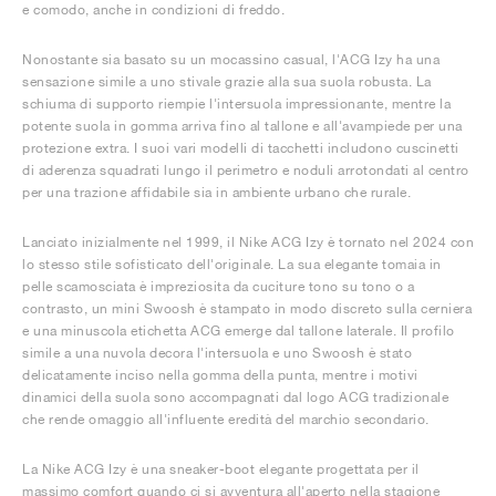
e comodo, anche in condizioni di freddo.
Nonostante sia basato su un mocassino casual, l'ACG Izy ha una
sensazione simile a uno stivale grazie alla sua suola robusta. La
schiuma di supporto riempie l'intersuola impressionante, mentre la
potente suola in gomma arriva fino al tallone e all'avampiede per una
protezione extra. I suoi vari modelli di tacchetti includono cuscinetti
di aderenza squadrati lungo il perimetro e noduli arrotondati al centro
per una trazione affidabile sia in ambiente urbano che rurale.
Lanciato inizialmente nel 1999, il Nike ACG Izy è tornato nel 2024 con
lo stesso stile sofisticato dell'originale. La sua elegante tomaia in
pelle scamosciata è impreziosita da cuciture tono su tono o a
contrasto, un mini Swoosh è stampato in modo discreto sulla cerniera
e una minuscola etichetta ACG emerge dal tallone laterale. Il profilo
simile a una nuvola decora l'intersuola e uno Swoosh è stato
delicatamente inciso nella gomma della punta, mentre i motivi
dinamici della suola sono accompagnati dal logo ACG tradizionale
che rende omaggio all'influente eredità del marchio secondario.
La Nike ACG Izy è una sneaker-boot elegante progettata per il
massimo comfort quando ci si avventura all'aperto nella stagione