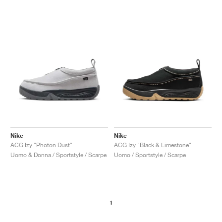
Nike
Nike
ACG Izy "Photon Dust"
ACG Izy "Black & Limestone"
Uomo & Donna / Sportstyle / Scarpe
Uomo / Sportstyle / Scarpe
1