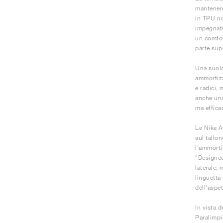
mantenere
in TPU no
impegnativ
un comfor
parte supe
Una suola
ammortizz
e radici, 
anche una
ma effica
Le Nike A
sul tallo
l'ammorti
"Designed
laterale,
linguetta
dell'aspe
In vista 
Paralimpi