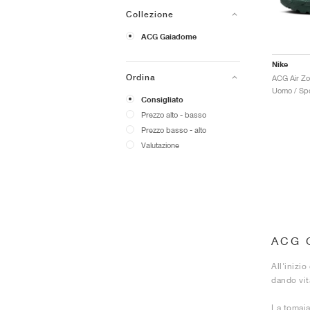
Collezione
ACG Gaiadome
Nike
Ordina
Uomo / Spo
Consigliato
Prezzo alto - basso
Prezzo basso - alto
Valutazione
ACG 
All'inizi
dando vit
La tomaia