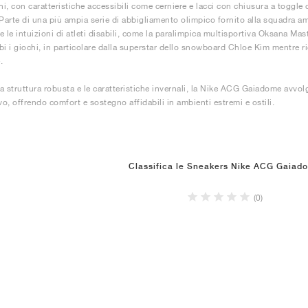
hi, con caratteristiche accessibili come cerniere e lacci con chiusura a toggle 
. Parte di una più ampia serie di abbigliamento olimpico fornito alla squadra am
 le intuizioni di atleti disabili, come la paralimpica multisportiva Oksana Mast
bi i giochi, in particolare dalla superstar dello snowboard Chloe Kim mentre ri
.
a struttura robusta e le caratteristiche invernali, la Nike ACG Gaiadome avvolg
vo, offrendo comfort e sostegno affidabili in ambienti estremi e ostili.
Classifica le Sneakers Nike ACG Gaiad
(0)