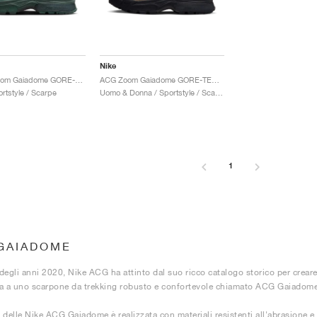
Nike
ACG Air Zoom Gaiadome GORE-TEX "Vintage Green & Bicoastal"
ACG Zoom Gaiadome GORE-TEX "Trails End Brown"
rtstyle / Scarpe
Uomo & Donna / Sportstyle / Scarpe
1
GAIADOME
o degli anni 2020, Nike ACG ha attinto dal suo ricco catalogo storico per cre
a a uno scarpone da trekking robusto e confortevole chiamato ACG Gaiadome
 delle Nike ACG Gaiadome è realizzata con materiali resistenti all'abrasione