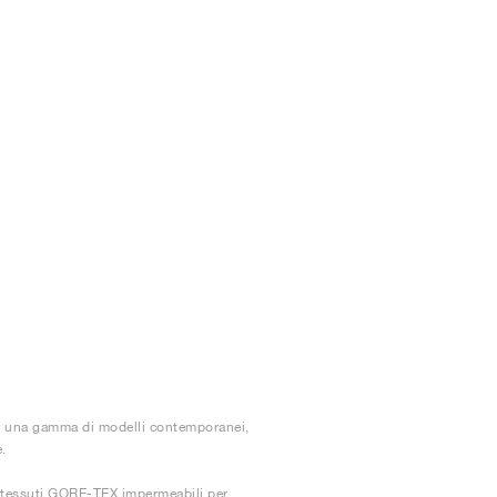
are una gamma di modelli contemporanei,
.
 e tessuti GORE-TEX impermeabili per