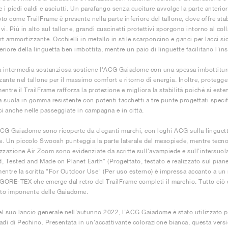
 i piedi caldi e asciutti. Un parafango senza cuciture avvolge la parte anteri
to come TrailFrame è presente nella parte inferiore del tallone, dove offre stab
i. Più in alto sul tallone, grandi cuscinetti protettivi sporgono intorno al col
t ammortizzante. Occhielli in metallo in stile scarponcino e ganci per lacci si
riore della linguetta ben imbottita, mentre un paio di linguette facilitano l'in
 intermedia sostanziosa sostiene l'ACG Gaiadome con una spessa imbottitur
ante nel tallone per il massimo comfort e ritorno di energia. Inoltre, protegge 
mentre il TrailFrame rafforza la protezione e migliora la stabilità poiché si es
 suola in gomma resistente con potenti tacchetti a tre punte progettati speci
ci anche nelle passeggiate in campagna e in città.
CG Gaiadome sono ricoperte da eleganti marchi, con loghi ACG sulla linguetta, 
ne. Un piccolo Swoosh punteggia la parte laterale del mesopiede, mentre te
zzazione Air Zoom sono evidenziate da scritte sull'avampiede e sull'intersuol
, Tested and Made on Planet Earth" (Progettato, testato e realizzato sul pianeta
 mentre la scritta "For Outdoor Use" (Per uso esterno) è impressa accanto a u
 GORE-TEX che emerge dal retro del TrailFrame completi il marchio. Tutto ciò 
tto imponente delle Gaiadome.
del suo lancio generale nell'autunno 2022, l'ACG Gaiadome è stato utilizzato per
adi di Pechino. Presentata in un'accattivante colorazione bianca, questa vers