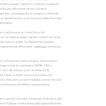
ore della scarpa, mentre un robusto supporto
ilità per affrontare terreni outdoor
lare alto, proteggendo la caviglia e offrendo
curi garantiscono una chiusura salda fino alla
serimento.
a in schiuma e un'unità Zoom Air
chi le indossa dagli impatti violenti di rocce
tende sotto il piede. Le Gaiadome vantano
ficamente per affrontare i paesaggi montuosi,
sulla punta, sulla caviglia, sulla suola e
cnologie come la membrana GORE-TEX e
a. Uno dei famosi motti di Nike ACG,
 Terra), è stato inciso sull'intersuola
n mini Swoosh sul lato mediale, prima che una
contribuisce all'effetto sorprendente
 la prima volta alle Olimpiadi invernali e alle
ione FlyEase è stata realizzata appositamente