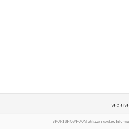
SPORTS
Chi siamo
SPORTSHOWROOM utilizza i cookie. Informaz
Contatti