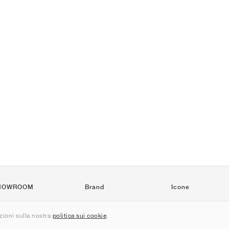
HOWROOM
Brand
Icone
Nike
Air Force 1
ioni sulla nostra
politica sui cookie
.
Jordan
Jordan 1