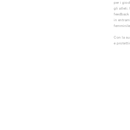
per i gioc
gli atleti
feedback e
in entram
femminile
Con la su
e protetti