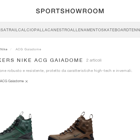
RSA
TRAIL
CALCIO
PALLACANESTRO
ALLENAMENTO
SKATEBOARD
TENN
Nike
ACG Gaiadome
KERS NIKE ACG GAIADOME
2 articoli
ne robusto e resistente, protetto da caratteristiche high-tech e invernali.
ACG Gaiadome