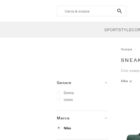
search-
btn
SPORTSTYLE
CO
Scarpe
SNEA
Uno scarpo
Nike
Genere
Donna
Uomo
Marca
Nike