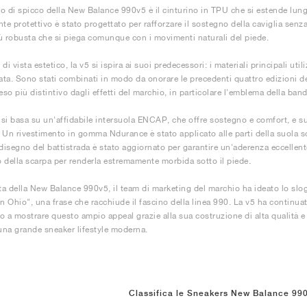
o di spicco della New Balance 990v5 è il cinturino in TPU che si estende lungo
e protettivo è stato progettato per rafforzare il sostegno della caviglia senza 
ù robusta che si piega comunque con i movimenti naturali del piede.
di vista estetico, la v5 si ispira ai suoi predecessori: i materiali principali util
ta. Sono stati combinati in modo da onorare le precedenti quattro edizioni de
eso più distintivo dagli effetti del marchio, in particolare l'emblema della bandi
si basa su un'affidabile intersuola ENCAP, che offre sostegno e comfort, e s
e. Un rivestimento in gomma Ndurance è stato applicato alle parti della suola s
 disegno del battistrada è stato aggiornato per garantire un'aderenza eccellente
no della scarpa per renderla estremamente morbida sotto il piede.
ita della New Balance 990v5, il team di marketing del marchio ha ideato lo slo
in Ohio", una frase che racchiude il fascino della linea 990. La v5 ha continua
o a mostrare questo ampio appeal grazie alla sua costruzione di alta qualità e a
na grande sneaker lifestyle moderna.
Classifica le Sneakers New Balance 99