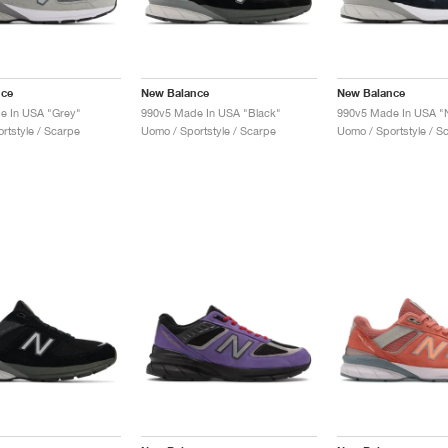
nce
New Balance
New Balance
e In USA "Grey"
990v5 Made In USA "Black"
990v5 Made In USA "
rtstyle / Scarpe
Uomo / Sportstyle / Scarpe
Uomo / Sportstyle / S