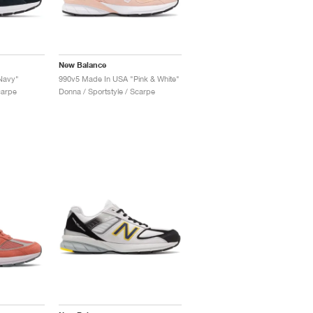
New Balance
Navy"
990v5 Made In USA "Pink & White"
carpe
Donna / Sportstyle / Scarpe