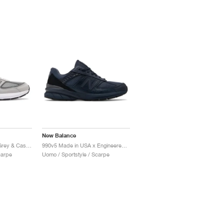
New Balance
990v5 Made in USA "Grey & Castlerock"
990v5 Made in USA x Engineered Garments "Blue"
carpe
Uomo / Sportstyle / Scarpe