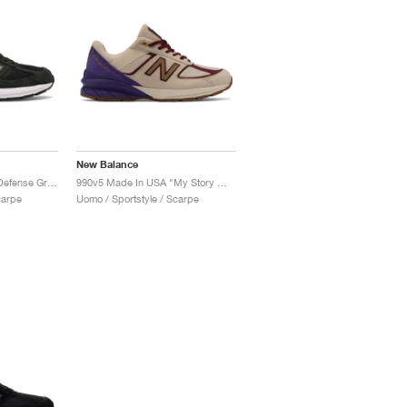
New Balance
990v5 Made In USA "Defense Green"
990v5 Made In USA "My Story Matters"
carpe
Uomo / Sportstyle / Scarpe