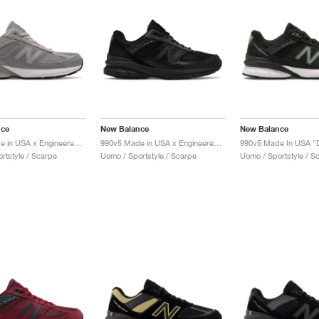
nce
New Balance
New Balance
990v5 Made in USA x Engineered Garments "Grey"
990v5 Made in USA x Engineered Garments "Black"
rtstyle / Scarpe
Uomo / Sportstyle / Scarpe
Uomo / Sportstyle / S