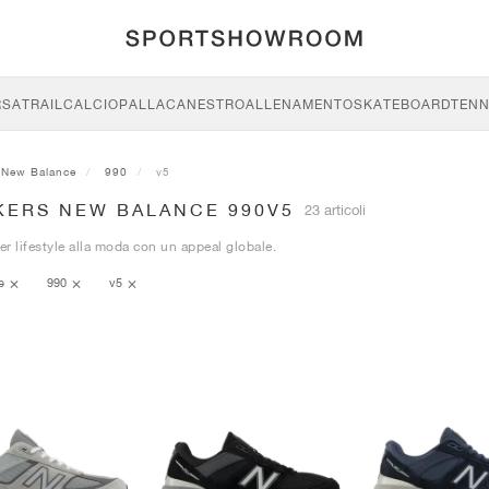
RSA
TRAIL
CALCIO
PALLACANESTRO
ALLENAMENTO
SKATEBOARD
TENN
New Balance
990
v5
KERS NEW BALANCE 990V5
23 articoli
r lifestyle alla moda con un appeal globale.
ce
990
v5