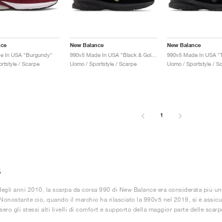
nce
New Balance
New Balance
e In USA "Burgundy"
990v5 Made In USA "Black & Gold"
990v5 Made In USA "T
rtstyle / Scarpe
Uomo / Sportstyle / Scarpe
Uomo / Sportstyle / S
1
5
 degli anni 2010, la scarpa da corsa 990 di New Balance era considerata più un
 Nonostante ciò, quando il marchio ha rilasciato la 990v5 nel 2019, si è assicur
sero gli stessi alti livelli di comfort e supporto della maggior parte delle scarp