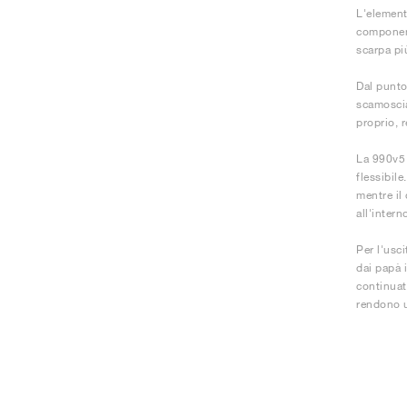
L'element
component
scarpa pi
Dal punto 
scamoscia
proprio, r
La 990v5 
flessibil
mentre il
all'inter
Per l'usc
dai papà 
continuat
rendono u