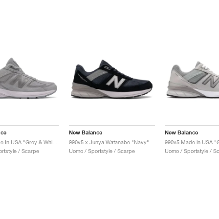
nce
New Balance
New Balance
990v5 Made In USA "Grey & White"
990v5 x Junya Watanabe "Navy"
rtstyle / Scarpe
Uomo / Sportstyle / Scarpe
Uomo / Sportstyle / S