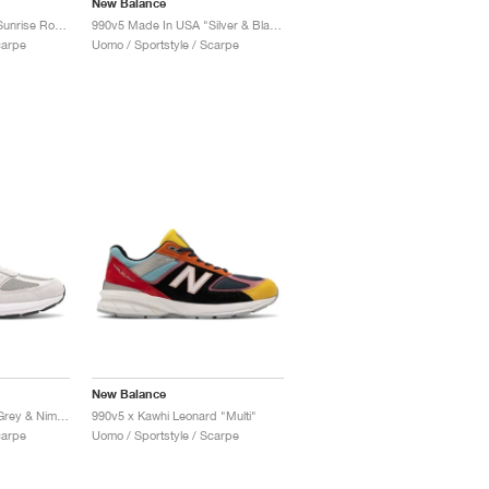
New Balance
990v5 Made In USA "Sunrise Rose"
990v5 Made In USA "Silver & Black"
carpe
Uomo / Sportstyle / Scarpe
New Balance
990v5 Made In USA "Grey & Nimbus Cloud"
990v5 x Kawhi Leonard "Multi"
carpe
Uomo / Sportstyle / Scarpe