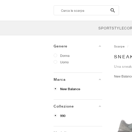
search-
btn
SPORTSTYLE
CO
Genere
Scarpe
Donna
SNEA
Uomo
Una sneake
New Balan
Marca
New Balance
Collezione
990