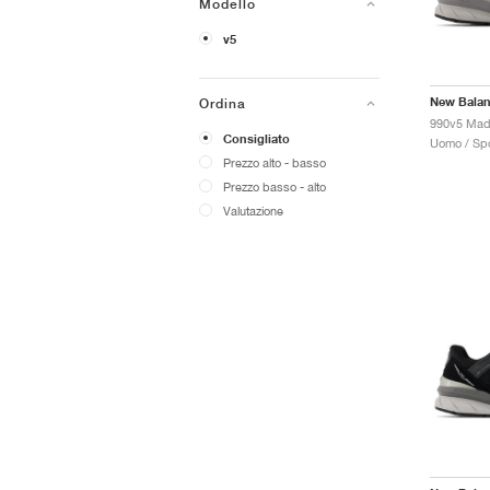
Modello
v5
New Bala
Ordina
990v5 Mad
Consigliato
Uomo / Spo
Prezzo alto - basso
Prezzo basso - alto
Valutazione