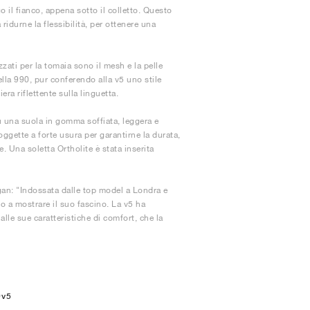
 il fianco, appena sotto il colletto. Questo
ridurne la flessibilità, per ottenere una
izzati per la tomaia sono il mesh e la pelle
lla 990, pur conferendo alla v5 uno stile
era riflettente sulla linguetta.
u una suola in gomma soffiata, leggera e
oggette a forte usura per garantirne la durata,
. Una soletta Ortholite è stata inserita
gan: "Indossata dalle top model a Londra e
to a mostrare il suo fascino. La v5 ha
lle sue caratteristiche di comfort, che la
0v5