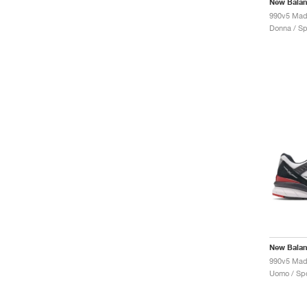
New Bala
990v5 Mad
Donna / Sp
New Bala
Uomo / Spo