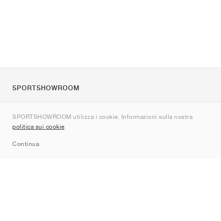
SPORTSHOWROOM
Chi siamo
SPORTSHOWROOM utilizza i cookie. Informazioni sulla nostra
Contatti
politica sui cookie
.
Sitemap
Continua
Brand
Nike
Jordan
adidas