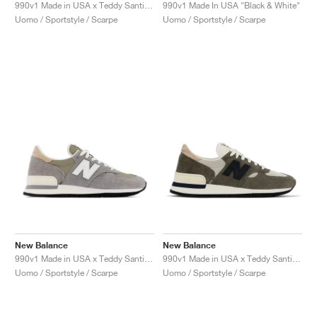
FIELD GENERAL
CRAZE
ADIRACER
MULE
471
GEL-CUMULUS 16
G.T. CUT
FORCE 58
TEKKIRA CUP
508
JORDAN
990v1 Made in USA x Teddy Santis "Macadamia Nut"
990v1 Made In USA "Black & White"
Uomo / Sportstyle / Scarpe
Uomo / Sportstyle / Scarpe
KILLSHOT 2
MOTO 2K
ITALIA
LEGACY 312
ALLERDALE
G.T. FUTURE
PS8
ALOHA SUPER
600
TOTAL 90
PHENOMENA
FORUM
JUMPMAN JACK
2000
VERTEBRAE
808
AVA ROVER
1000
HAMBURG
204L
AIR MAX 95
933
MIND
860V2
AIR RIFT
New Balance
New Balance
990v1 Made in USA x Teddy Santis "Grey & Tan"
990v1 Made in USA x Teddy Santis "Brown"
Uomo / Sportstyle / Scarpe
Uomo / Sportstyle / Scarpe