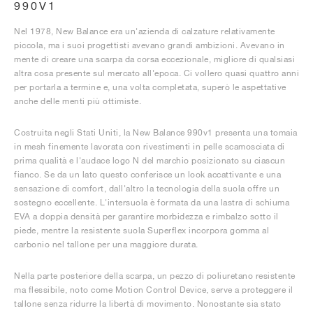
990V1
Nel 1978, New Balance era un'azienda di calzature relativamente
piccola, ma i suoi progettisti avevano grandi ambizioni. Avevano in
mente di creare una scarpa da corsa eccezionale, migliore di qualsiasi
altra cosa presente sul mercato all'epoca. Ci vollero quasi quattro anni
per portarla a termine e, una volta completata, superò le aspettative
anche delle menti più ottimiste.
Costruita negli Stati Uniti, la New Balance 990v1 presenta una tomaia
in mesh finemente lavorata con rivestimenti in pelle scamosciata di
prima qualità e l'audace logo N del marchio posizionato su ciascun
fianco. Se da un lato questo conferisce un look accattivante e una
sensazione di comfort, dall'altro la tecnologia della suola offre un
sostegno eccellente. L'intersuola è formata da una lastra di schiuma
EVA a doppia densità per garantire morbidezza e rimbalzo sotto il
piede, mentre la resistente suola Superflex incorpora gomma al
carbonio nel tallone per una maggiore durata.
Nella parte posteriore della scarpa, un pezzo di poliuretano resistente
ma flessibile, noto come Motion Control Device, serve a proteggere il
tallone senza ridurre la libertà di movimento. Nonostante sia stato