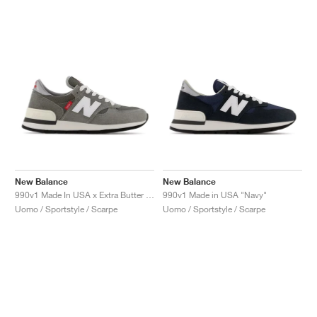
New Balance
New Balance
990v1 Made In USA x Extra Butter "Version 1"
990v1 Made in USA "Navy"
Uomo / Sportstyle / Scarpe
Uomo / Sportstyle / Scarpe