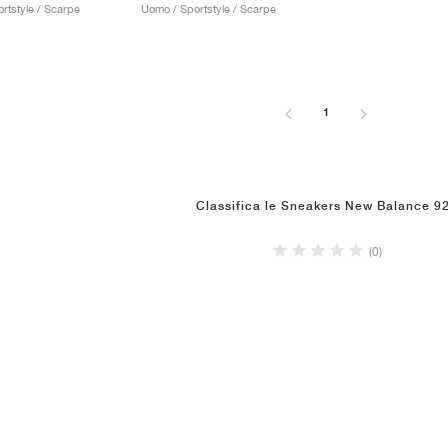
rtstyle / Scarpe
Uomo / Sportstyle / Scarpe
1
Classifica le Sneakers New Balance 9
(0)