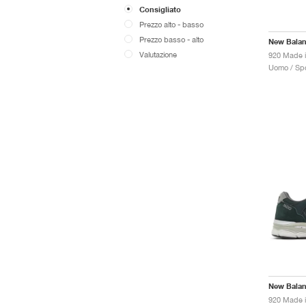
Consigliato
Prezzo alto - basso
Prezzo basso - alto
New Bala
Valutazione
920 Made i
Uomo / Spo
New Bala
920 Made i