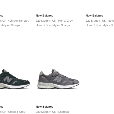
nce
New Balance
New Balance
n UK "40th Anniversary"
920 Made in UK "Pink & Grey"
920 Made in UK "Rev
rtstyle / Scarpe
Uomo / Sportstyle / Scarpe
Uomo / Sportstyle / S
nce
New Balance
n UK "Green & Grey"
920 Made in UK "Charcoal"