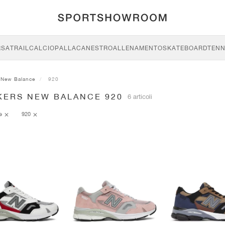
RSA
TRAIL
CALCIO
PALLACANESTRO
ALLENAMENTO
SKATEBOARD
TENN
New Balance
920
KERS NEW BALANCE 920
6 articoli
ce
920