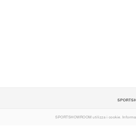
SPORTS
Chi siamo
SPORTSHOWROOM utilizza i cookie. Informaz
Contatti
Sitemap