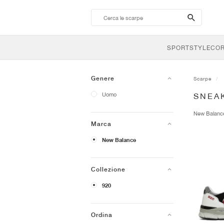
search-
btn
SPORTSTYLE
CO
Genere
Scarpe
Uomo
SNEA
New Balan
Marca
New Balance
Collezione
920
Ordina