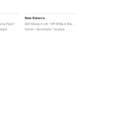
New Balance
erse Pack"
920 Made in UK "Off White & Black"
carpe
Uomo / Sportstyle / Scarpe