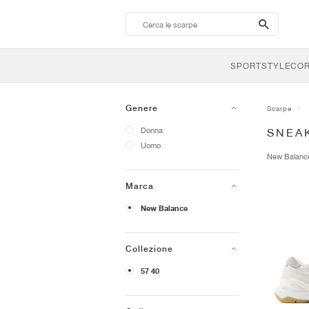
search-
btn
SPORTSTYLE
CO
Genere
Scarpe
Donna
SNEA
Uomo
New Balan
Marca
New Balance
Collezione
57 40