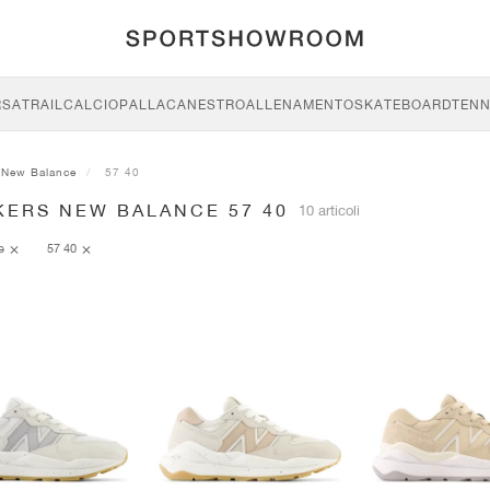
RSA
TRAIL
CALCIO
PALLACANESTRO
ALLENAMENTO
SKATEBOARD
TENN
New Balance
57 40
KERS NEW BALANCE 57 40
10 articoli
ce
57 40