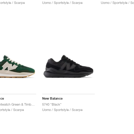
ortstyle / Scarpe
Uomo / Sportstyle / Scarpe
Uomo / Sportstyle / S
nce
New Balance
57/40 "Nightwatch Green & Timberwolf"
5740 "Black"
rtstyle / Scarpe
Uomo / Sportstyle / Scarpe