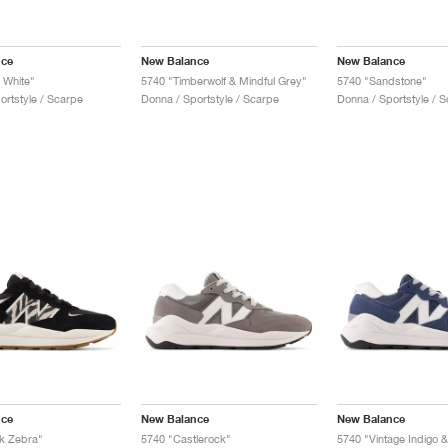
nce
New Balance
New Balance
 White"
5740 "Timberwolf & Mindful Grey"
5740 "Sandstone"
ortstyle / Scarpe
Donna / Sportstyle / Scarpe
Donna / Sportstyle / 
nce
New Balance
New Balance
k Zebra"
5740 "Castlerock"
5740 "Vintage Indigo &