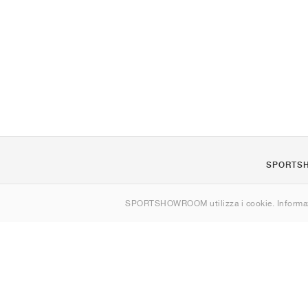
SPORTS
Chi siamo
SPORTSHOWROOM utilizza i cookie. Informaz
Contatti
Sitemap