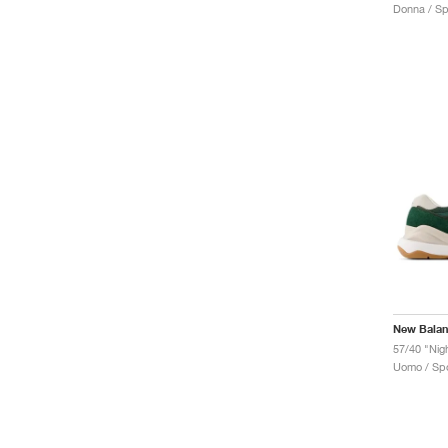
Donna / Sp
New Bala
Uomo / Spo