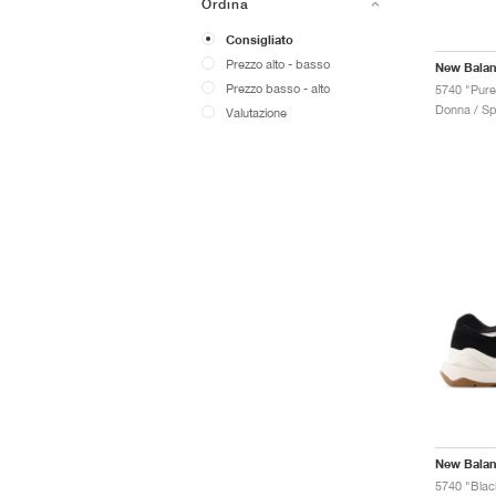
Ordina
Consigliato
Prezzo alto - basso
New Bala
Prezzo basso - alto
5740 "Pure
Donna / Sp
Valutazione
New Bala
5740 "Blac