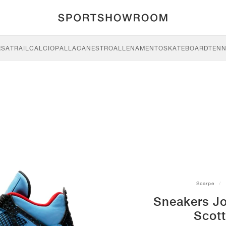
RSA
TRAIL
CALCIO
PALLACANESTRO
ALLENAMENTO
SKATEBOARD
TENN
Scarpe
Sneakers Jo
Scott