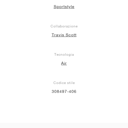
Sportstyle
Collaborazione
Travis Scott
Tecnologia
Air
Codice stile
308497-406