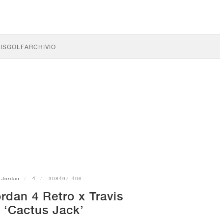
IS
GOLF
ARCHIVIO
Jordan
4
308497-406
rdan 4 Retro x Travis
 ‘Cactus Jack’