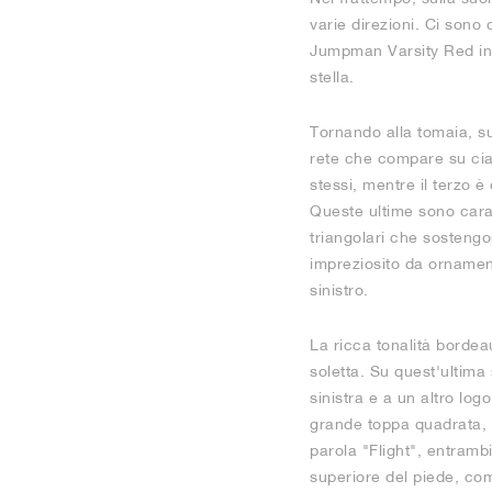
varie direzioni. Ci sono
Jumpman Varsity Red in ri
stella.
Tornando alla tomaia, sul
rete che compare su cias
stessi, mentre il terzo è
Queste ultime sono carat
triangolari che sostengon
impreziosito da ornament
sinistro.
La ricca tonalità bordeau
soletta. Su quest'ultima
sinistra e a un altro log
grande toppa quadrata, 
parola "Flight", entramb
superiore del piede, com