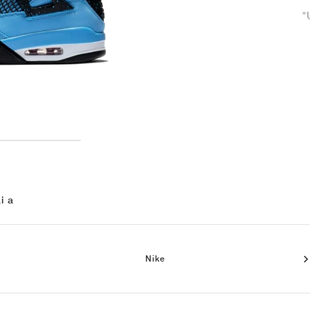
"
i a
Nike