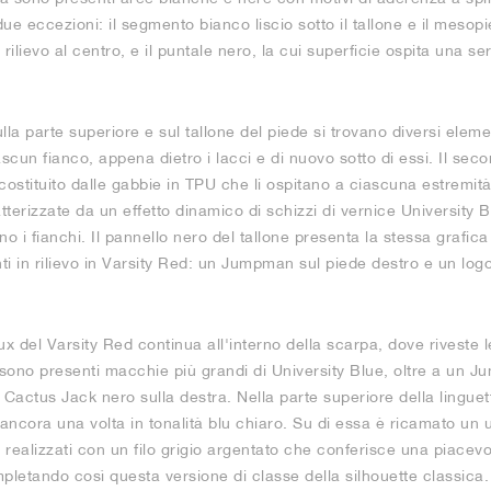
 due eccezioni: il segmento bianco liscio sotto il tallone e il meso
lievo al centro, e il puntale nero, la cui superficie ospita una ser
la parte superiore e sul tallone del piede si trovano diversi element
cun fianco, appena dietro i lacci e di nuovo sotto di essi. Il secon
 costituito dalle gabbie in TPU che li ospitano a ciascuna estremit
terizzate da un effetto dinamico di schizzi di vernice University B
o i fianchi. Il pannello nero del tallone presenta la stessa grafica
i in rilievo in Varsity Red: un Jumpman sul piede destro e un log
x del Varsity Red continua all'interno della scarpa, dove riveste le
 sono presenti macchie più grandi di University Blue, oltre a un 
o Cactus Jack nero sulla destra. Nella parte superiore della lingue
ancora una volta in tonalità blu chiaro. Su di essa è ricamato un
i realizzati con un filo grigio argentato che conferisce una piacevo
pletando così questa versione di classe della silhouette classica.