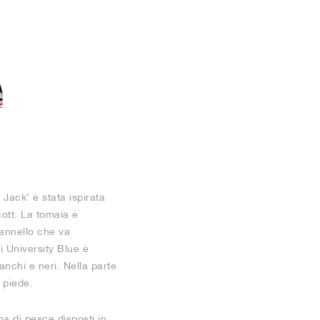
 Jack' è stata ispirata
cott. La tomaia è
pannello che va
di University Blue è
anchi e neri. Nella parte
l piede.
a di pesce disposti in