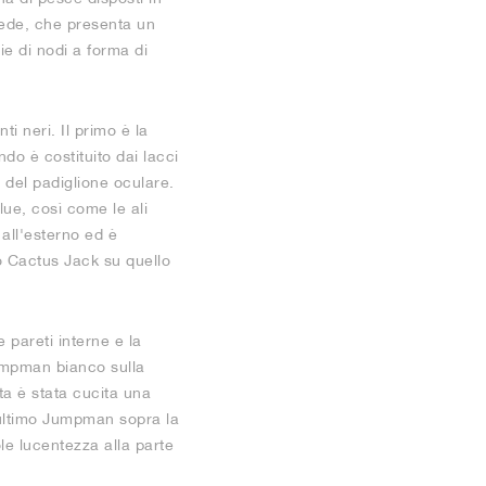
piede, che presenta un
ie di nodi a forma di
i neri. Il primo è la
do è costituito dai lacci
à del padiglione oculare.
lue, così come le ali
 all'esterno ed è
o Cactus Jack su quello
 pareti interne e la
Jumpman bianco sulla
tta è stata cucita una
 ultimo Jumpman sopra la
le lucentezza alla parte