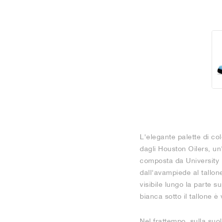
L'elegante palette di co
dagli Houston Oilers, un
composta da University B
dall'avampiede al tallone
visibile lungo la parte s
bianca sotto il tallone è
Nel frattempo, sulla suo