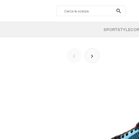
search-
btn
SPORTSTYLE
CO