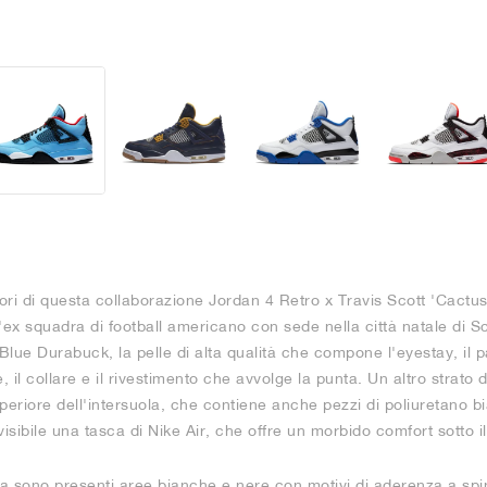
lori di questa collaborazione Jordan 4 Retro x Travis Scott 'Cactus
'ex squadra di football americano con sede nella città natale di S
lue Durabuck, la pelle di alta qualità che compone l'eyestay, il 
, il collare e il rivestimento che avvolge la punta. Un altro strato 
uperiore dell'intersuola, che contiene anche pezzi di poliuretano bi
 visibile una tasca di Nike Air, che offre un morbido comfort sotto i
la sono presenti aree bianche e nere con motivi di aderenza a spin