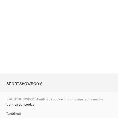
SPORTSHOWROOM
Chi siamo
SPORTSHOWROOM utilizza i cookie. Informazioni sulla nostra
Contatti
politica sui cookie
.
Sitemap
Continua