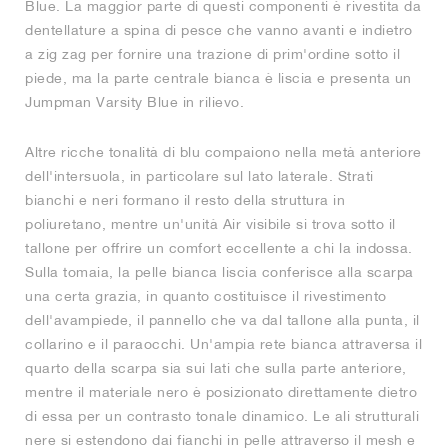
Blue. La maggior parte di questi componenti è rivestita da
dentellature a spina di pesce che vanno avanti e indietro
a zig zag per fornire una trazione di prim'ordine sotto il
piede, ma la parte centrale bianca è liscia e presenta un
Jumpman Varsity Blue in rilievo.
Altre ricche tonalità di blu compaiono nella metà anteriore
dell'intersuola, in particolare sul lato laterale. Strati
bianchi e neri formano il resto della struttura in
poliuretano, mentre un'unità Air visibile si trova sotto il
tallone per offrire un comfort eccellente a chi la indossa.
Sulla tomaia, la pelle bianca liscia conferisce alla scarpa
una certa grazia, in quanto costituisce il rivestimento
dell'avampiede, il pannello che va dal tallone alla punta, il
collarino e il paraocchi. Un'ampia rete bianca attraversa il
quarto della scarpa sia sui lati che sulla parte anteriore,
mentre il materiale nero è posizionato direttamente dietro
di essa per un contrasto tonale dinamico. Le ali strutturali
nere si estendono dai fianchi in pelle attraverso il mesh e