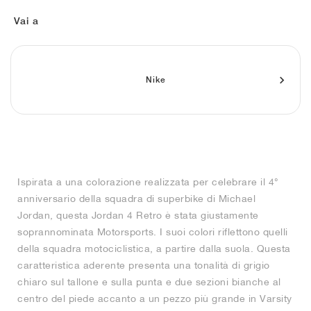
FIELD GENERAL
CRAZE
ADIRACER
MULE
471
GEL-CUMULUS 16
G.T. CUT
FORCE 58
TEKKIRA CUP
508
JORDAN
Vai a
KILLSHOT 2
MOTO 2K
ITALIA
LEGACY 312
ALLERDALE
G.T. FUTURE
PS8
ALOHA SUPER
600
TOTAL 90
PHENOMENA
FORUM
JUMPMAN JACK
2000
VERTEBRAE
808
Nike
AVA ROVER
1000
HAMBURG
204L
AIR MAX 95
933
MIND
860V2
Ispirata a una colorazione realizzata per celebrare il 4°
AIR RIFT
anniversario della squadra di superbike di Michael
Jordan, questa Jordan 4 Retro è stata giustamente
soprannominata Motorsports. I suoi colori riflettono quelli
della squadra motociclistica, a partire dalla suola. Questa
caratteristica aderente presenta una tonalità di grigio
chiaro sul tallone e sulla punta e due sezioni bianche al
centro del piede accanto a un pezzo più grande in Varsity