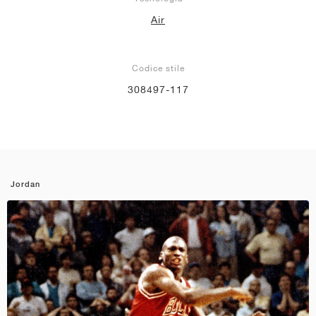
Air
Codice stile
308497-117
Jordan