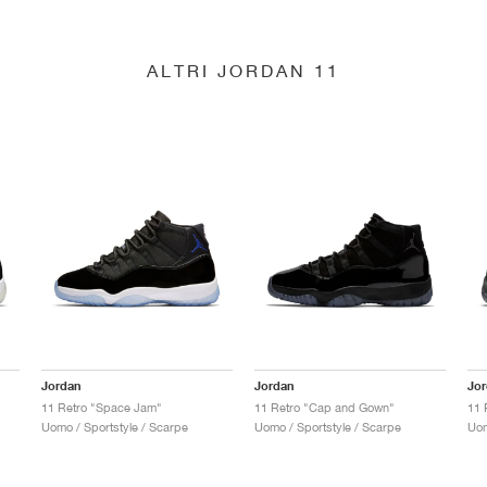
ALTRI JORDAN 11
Jordan
Jordan
Jo
11 Retro "Space Jam"
11 Retro "Cap and Gown"
11 
Uomo / Sportstyle / Scarpe
Uomo / Sportstyle / Scarpe
Uom