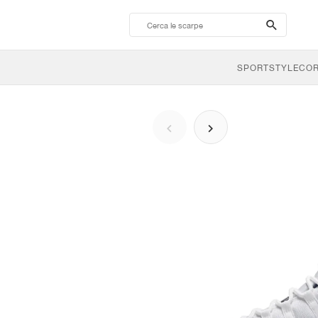
search-
btn
SPORTSTYLE
CO