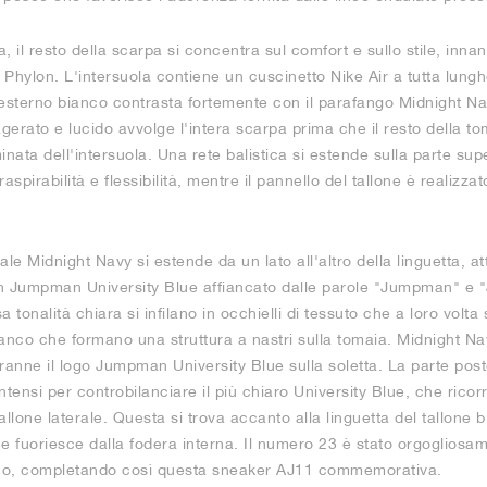
 il resto della scarpa si concentra sul comfort e sullo stile, innan
a Phylon. L'intersuola contiene un cuscinetto Nike Air a tutta lungh
 esterno bianco contrasta fortemente con il parafango Midnight Na
ato e lucido avvolge l'intera scarpa prima che il resto della toma
nata dell'intersuola. Una rete balistica si estende sulla parte sup
spirabilità e flessibilità, mentre il pannello del tallone è realizzat
le Midnight Navy si estende da un lato all'altro della linguetta, a
n Jumpman University Blue affiancato dalle parole "Jumpman" e "
a tonalità chiara si infilano in occhielli di tessuto che a loro volta 
ianco che formano una struttura a nastri sulla tomaia. Midnight Nav
ranne il logo Jumpman University Blue sulla soletta. La parte poste
intensi per controbilanciare il più chiaro University Blue, che ricorr
lone laterale. Questa si trova accanto alla linguetta del tallone bl
e fuoriesce dalla fodera interna. Il numero 23 è stato orgoglios
anco, completando così questa sneaker AJ11 commemorativa.