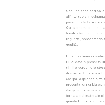
Con una base così solida,
all'intersuola in schium
passo morbido, e il suo
Questo componente esager
tonalità bianca incontami
linguetta, consentendo tra
qualità.
Un'ampia linea di materia
Su di essa è presente u
simili a corde nella stess
di strisce di materiale b
scarpa, coprendo tutto t
presenta toni di blu più 
Jumpman ricamata sul tal
formata dal materiale ch
questa linguetta in bi