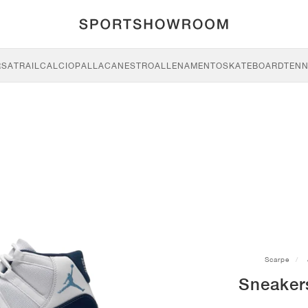
RSA
TRAIL
CALCIO
PALLACANESTRO
ALLENAMENTO
SKATEBOARD
TENN
Scarpe
Sneaker