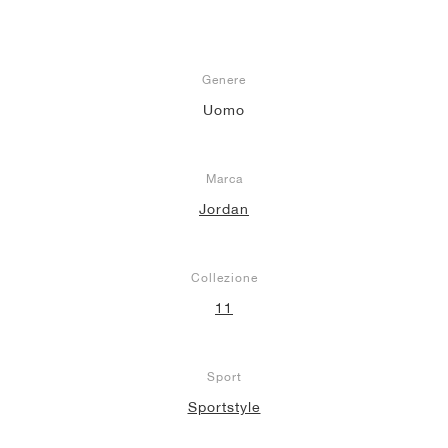
Genere
Uomo
Marca
Jordan
Collezione
11
Sport
Sportstyle