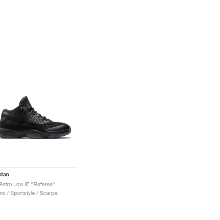
rdan
Retro Low IE "Referee"
o / Sportstyle / Scarpe