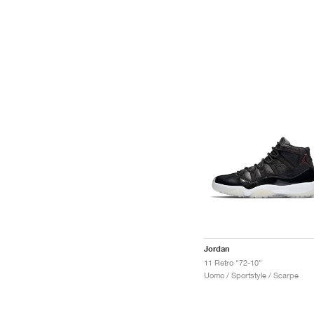
Jordan
11 Retro "72-10"
Uomo / Sportstyle / Scarpe