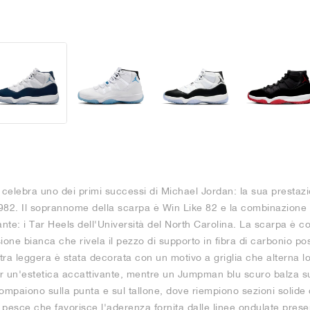
celebra uno dei primi successi di Michael Jordan: la sua prestazi
2. Il soprannome della scarpa è Win Like 82 e la combinazione d
ante: i Tar Heels dell'Università del North Carolina. La scarpa è c
one bianca che rivela il pezzo di supporto in fibra di carbonio pos
tra leggera è stata decorata con un motivo a griglia che alterna lo
r un'estetica accattivante, mentre un Jumpman blu scuro balza sul
ompaiono sulla punta e sul tallone, dove riempiono sezioni solide
 pesce che favorisce l'aderenza fornita dalle linee ondulate presen