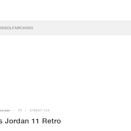
IS
GOLF
ARCHIVIO
Jordan
11
378037-123
s Jordan 11 Retro