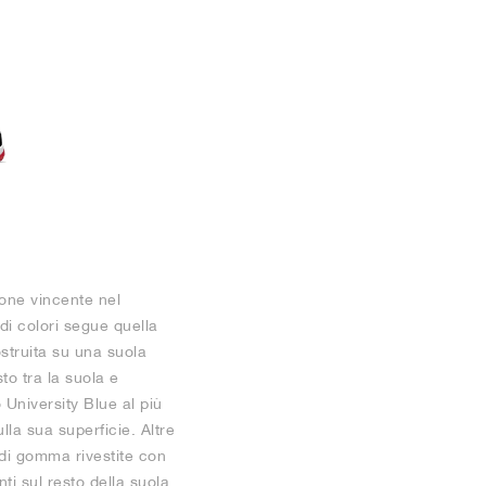
one vincente nel
i colori segue quella
ostruita su una suola
to tra la suola e
 University Blue al più
la sua superficie. Altre
 di gomma rivestite con
ti sul resto della suola.