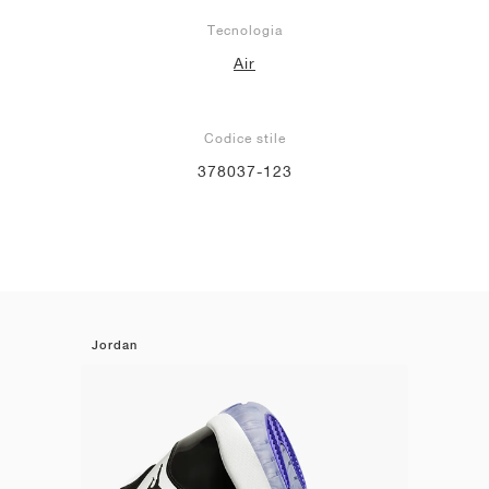
Tecnologia
Air
Codice stile
378037-123
Jordan