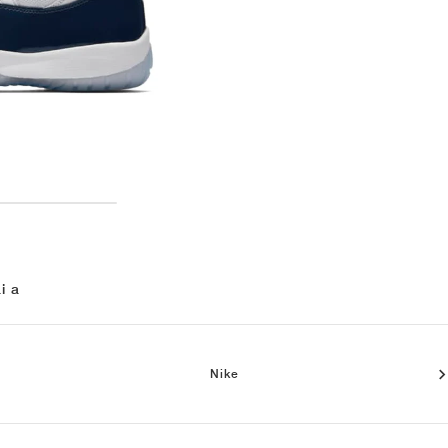
i a
Nike