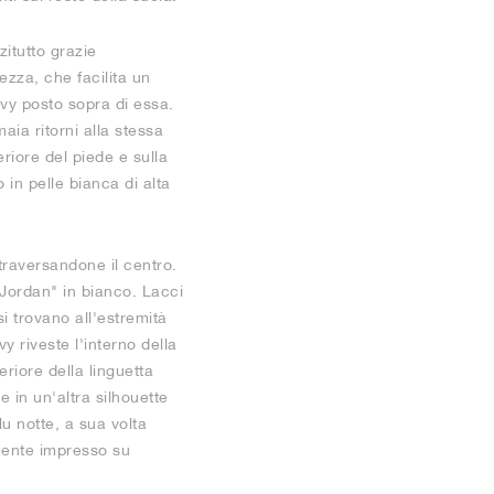
zitutto grazie
ezza, che facilita un
vy posto sopra di essa.
ia ritorni alla stessa
eriore del piede e sulla
o in pelle bianca di alta
ttraversandone il centro.
Jordan" in bianco. Lacci
si trovano all'estremità
y riveste l'interno della
riore della linguetta
e in un'altra silhouette
u notte, a sua volta
amente impresso su