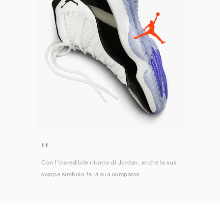
11
Con l'incredibile ritorno di Jordan, anche la sua
scarpa simbolo fa la sua comparsa.