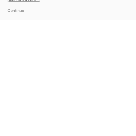
Sitemap
Continua
Brand
Nike
Jordan
adidas
New Balance
ASICS
PUMA
Converse
Vans
Hoka
Salomon
On
Saucony
Mizuno