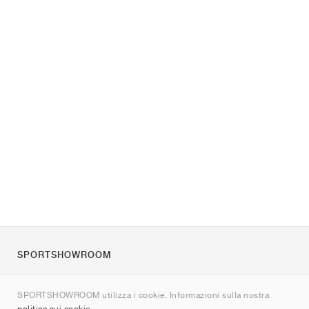
SPORTSHOWROOM
Chi siamo
SPORTSHOWROOM utilizza i cookie. Informazioni sulla nostra
Contatti
politica sui cookie
.