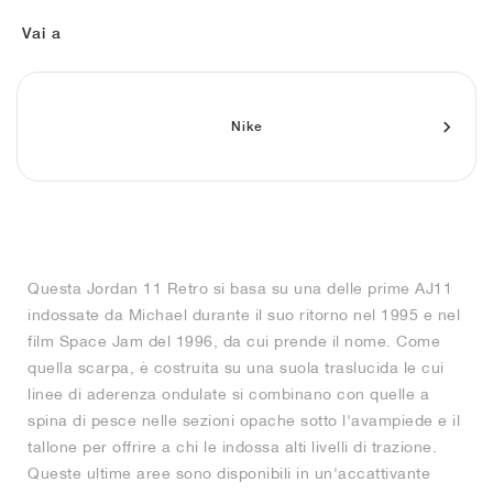
FIELD GENERAL
CRAZE
ADIRACER
MULE
471
GEL-CUMULUS 16
G.T. CUT
FORCE 58
TEKKIRA CUP
508
JORDAN
Vai a
KILLSHOT 2
MOTO 2K
ITALIA
LEGACY 312
ALLERDALE
G.T. FUTURE
PS8
ALOHA SUPER
600
TOTAL 90
PHENOMENA
FORUM
JUMPMAN JACK
2000
VERTEBRAE
808
Nike
AVA ROVER
1000
HAMBURG
204L
AIR MAX 95
933
MIND
860V2
Questa Jordan 11 Retro si basa su una delle prime AJ11
AIR RIFT
indossate da Michael durante il suo ritorno nel 1995 e nel
film Space Jam del 1996, da cui prende il nome. Come
quella scarpa, è costruita su una suola traslucida le cui
linee di aderenza ondulate si combinano con quelle a
spina di pesce nelle sezioni opache sotto l'avampiede e il
tallone per offrire a chi le indossa alti livelli di trazione.
Queste ultime aree sono disponibili in un'accattivante