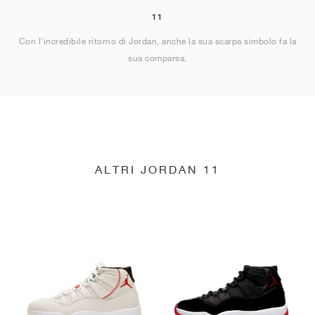
11
Con l'incredibile ritorno di Jordan, anche la sua scarpa simbolo fa la
sua comparsa.
ALTRI JORDAN 11