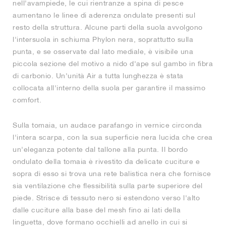
nell'avampiede, le cui rientranze a spina di pesce
aumentano le linee di aderenza ondulate presenti sul
resto della struttura. Alcune parti della suola avvolgono
l'intersuola in schiuma Phylon nera, soprattutto sulla
punta, e se osservate dal lato mediale, è visibile una
piccola sezione del motivo a nido d'ape sul gambo in fibra
di carbonio. Un'unità Air a tutta lunghezza è stata
collocata all'interno della suola per garantire il massimo
comfort.
Sulla tomaia, un audace parafango in vernice circonda
l'intera scarpa, con la sua superficie nera lucida che crea
un'eleganza potente dal tallone alla punta. Il bordo
ondulato della tomaia è rivestito da delicate cuciture e
sopra di esso si trova una rete balistica nera che fornisce
sia ventilazione che flessibilità sulla parte superiore del
piede. Strisce di tessuto nero si estendono verso l'alto
dalle cuciture alla base del mesh fino ai lati della
linguetta, dove formano occhielli ad anello in cui si