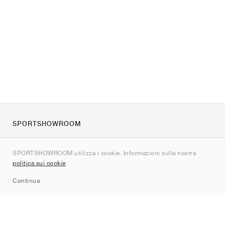
SPORTSHOWROOM
Chi siamo
SPORTSHOWROOM utilizza i cookie. Informazioni sulla nostra
Contatti
politica sui cookie
.
Sitemap
Continua
Brand
Nike