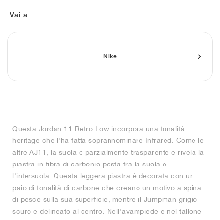
FIELD GENERAL
CRAZE
ADIRACER
MULE
471
GEL-CUMULUS 16
G.T. CUT
FORCE 58
TEKKIRA CUP
508
JORDAN
Vai a
KILLSHOT 2
MOTO 2K
ITALIA
LEGACY 312
ALLERDALE
G.T. FUTURE
PS8
ALOHA SUPER
600
TOTAL 90
PHENOMENA
FORUM
JUMPMAN JACK
2000
VERTEBRAE
808
Nike
AVA ROVER
1000
HAMBURG
204L
AIR MAX 95
933
MIND
860V2
Questa Jordan 11 Retro Low incorpora una tonalità
AIR RIFT
heritage che l'ha fatta soprannominare Infrared. Come le
altre AJ11, la suola è parzialmente trasparente e rivela la
piastra in fibra di carbonio posta tra la suola e
l'intersuola. Questa leggera piastra è decorata con un
paio di tonalità di carbone che creano un motivo a spina
di pesce sulla sua superficie, mentre il Jumpman grigio
scuro è delineato al centro. Nell'avampiede e nel tallone