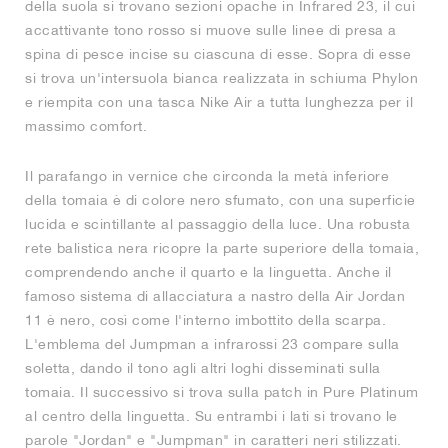
della suola si trovano sezioni opache in Infrared 23, il cui
accattivante tono rosso si muove sulle linee di presa a
spina di pesce incise su ciascuna di esse. Sopra di esse
si trova un'intersuola bianca realizzata in schiuma Phylon
e riempita con una tasca Nike Air a tutta lunghezza per il
massimo comfort.
Il parafango in vernice che circonda la metà inferiore
della tomaia è di colore nero sfumato, con una superficie
lucida e scintillante al passaggio della luce. Una robusta
rete balistica nera ricopre la parte superiore della tomaia,
comprendendo anche il quarto e la linguetta. Anche il
famoso sistema di allacciatura a nastro della Air Jordan
11 è nero, così come l'interno imbottito della scarpa.
L'emblema del Jumpman a infrarossi 23 compare sulla
soletta, dando il tono agli altri loghi disseminati sulla
tomaia. Il successivo si trova sulla patch in Pure Platinum
al centro della linguetta. Su entrambi i lati si trovano le
parole "Jordan" e "Jumpman" in caratteri neri stilizzati.