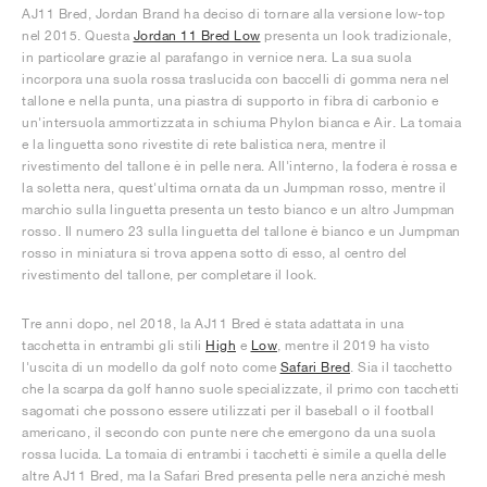
AJ11 Bred, Jordan Brand ha deciso di tornare alla versione low-top
nel 2015. Questa
Jordan 11 Bred Low
presenta un look tradizionale,
in particolare grazie al parafango in vernice nera. La sua suola
incorpora una suola rossa traslucida con baccelli di gomma nera nel
tallone e nella punta, una piastra di supporto in fibra di carbonio e
un'intersuola ammortizzata in schiuma Phylon bianca e Air. La tomaia
e la linguetta sono rivestite di rete balistica nera, mentre il
rivestimento del tallone è in pelle nera. All'interno, la fodera è rossa e
la soletta nera, quest'ultima ornata da un Jumpman rosso, mentre il
marchio sulla linguetta presenta un testo bianco e un altro Jumpman
rosso. Il numero 23 sulla linguetta del tallone è bianco e un Jumpman
rosso in miniatura si trova appena sotto di esso, al centro del
rivestimento del tallone, per completare il look.
Tre anni dopo, nel 2018, la AJ11 Bred è stata adattata in una
tacchetta in entrambi gli stili
High
e
Low
, mentre il 2019 ha visto
l'uscita di un modello da golf noto come
Safari Bred
. Sia il tacchetto
che la scarpa da golf hanno suole specializzate, il primo con tacchetti
sagomati che possono essere utilizzati per il baseball o il football
americano, il secondo con punte nere che emergono da una suola
rossa lucida. La tomaia di entrambi i tacchetti è simile a quella delle
altre AJ11 Bred, ma la Safari Bred presenta pelle nera anziché mesh