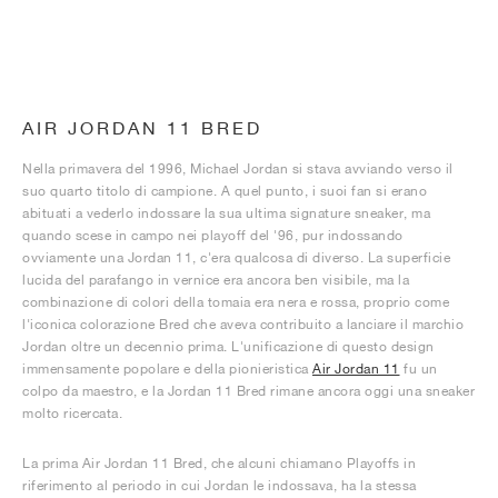
AIR JORDAN 11 BRED
Nella primavera del 1996, Michael Jordan si stava avviando verso il
suo quarto titolo di campione. A quel punto, i suoi fan si erano
abituati a vederlo indossare la sua ultima signature sneaker, ma
quando scese in campo nei playoff del '96, pur indossando
ovviamente una Jordan 11, c'era qualcosa di diverso. La superficie
lucida del parafango in vernice era ancora ben visibile, ma la
combinazione di colori della tomaia era nera e rossa, proprio come
l'iconica colorazione Bred che aveva contribuito a lanciare il marchio
Jordan oltre un decennio prima. L'unificazione di questo design
immensamente popolare e della pionieristica
Air Jordan 11
fu un
colpo da maestro, e la Jordan 11 Bred rimane ancora oggi una sneaker
molto ricercata.
La prima Air Jordan 11 Bred, che alcuni chiamano Playoffs in
riferimento al periodo in cui Jordan le indossava, ha la stessa