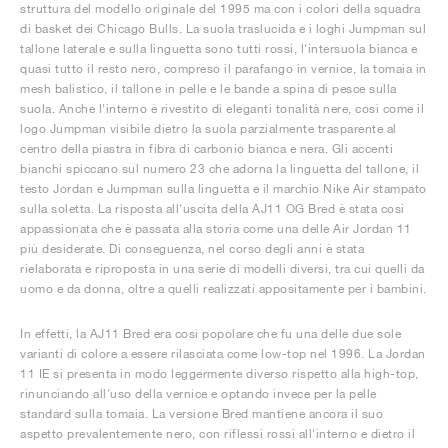
struttura del modello originale del 1995 ma con i colori della squadra
di basket dei Chicago Bulls. La suola traslucida e i loghi Jumpman sul
tallone laterale e sulla linguetta sono tutti rossi, l'intersuola bianca e
quasi tutto il resto nero, compreso il parafango in vernice, la tomaia in
mesh balistico, il tallone in pelle e le bande a spina di pesce sulla
suola. Anche l'interno è rivestito di eleganti tonalità nere, così come il
logo Jumpman visibile dietro la suola parzialmente trasparente al
centro della piastra in fibra di carbonio bianca e nera. Gli accenti
bianchi spiccano sul numero 23 che adorna la linguetta del tallone, il
testo Jordan e Jumpman sulla linguetta e il marchio Nike Air stampato
sulla soletta. La risposta all'uscita della AJ11 OG Bred è stata così
appassionata che è passata alla storia come una delle Air Jordan 11
più desiderate. Di conseguenza, nel corso degli anni è stata
rielaborata e riproposta in una serie di modelli diversi, tra cui quelli da
uomo e da donna, oltre a quelli realizzati appositamente per i bambini.
In effetti, la AJ11 Bred era così popolare che fu una delle due sole
varianti di colore a essere rilasciata come low-top nel 1996. La Jordan
11 IE si presenta in modo leggermente diverso rispetto alla high-top,
rinunciando all'uso della vernice e optando invece per la pelle
standard sulla tomaia. La versione Bred mantiene ancora il suo
aspetto prevalentemente nero, con riflessi rossi all'interno e dietro il