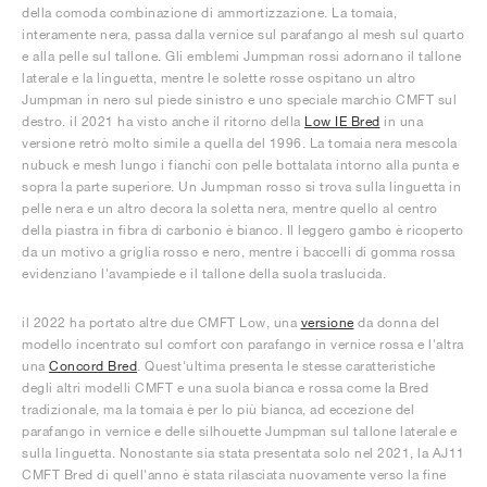
della comoda combinazione di ammortizzazione. La tomaia,
interamente nera, passa dalla vernice sul parafango al mesh sul quarto
e alla pelle sul tallone. Gli emblemi Jumpman rossi adornano il tallone
laterale e la linguetta, mentre le solette rosse ospitano un altro
Jumpman in nero sul piede sinistro e uno speciale marchio CMFT sul
destro. il 2021 ha visto anche il ritorno della
Low IE Bred
in una
versione retrò molto simile a quella del 1996. La tomaia nera mescola
nubuck e mesh lungo i fianchi con pelle bottalata intorno alla punta e
sopra la parte superiore. Un Jumpman rosso si trova sulla linguetta in
pelle nera e un altro decora la soletta nera, mentre quello al centro
della piastra in fibra di carbonio è bianco. Il leggero gambo è ricoperto
da un motivo a griglia rosso e nero, mentre i baccelli di gomma rossa
evidenziano l'avampiede e il tallone della suola traslucida.
il 2022 ha portato altre due CMFT Low, una
versione
da donna del
modello incentrato sul comfort con parafango in vernice rossa e l'altra
una
Concord Bred
. Quest'ultima presenta le stesse caratteristiche
degli altri modelli CMFT e una suola bianca e rossa come la Bred
tradizionale, ma la tomaia è per lo più bianca, ad eccezione del
parafango in vernice e delle silhouette Jumpman sul tallone laterale e
sulla linguetta. Nonostante sia stata presentata solo nel 2021, la AJ11
CMFT Bred di quell'anno è stata rilasciata nuovamente verso la fine