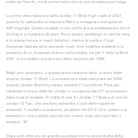
mesh sui fianchi, ma la suola traslucida ha una sfumatura più beige.
La prima vera riedizione della Jordan 11 Bred High risale al 2001,
quando fu realizzata un'edizione Retro a immagine e somiglianza
dell'originale. Questa sneaker è così simile al suo predecessore che si
distingue a malapena da esso. Ha lo stesso parafango in vernice nera
e la stessa tomaia in mesh balistico, mentre la suola e il logo
Jumpman laterale sono entrambi rossi. Una modifica evidente è la
presenza di un Jumpman bianco sulla soletta, ma per il resto la Bred
2001 è una fedele riproduzione della versione del 1996.
Negli anni successivi a questa prima versione retrò, ci sono state
diverse Jordan 11 Bred. La successiva è stata realizzata nel 2008,
quando Jordan Brand ha messo insieme il Countdown Pack per
celebrare la storia delle Air Jordan in occasione del 23° anniversario
della linea di sneaker. Si tratta di una Air Jordan 11 Bred e di una Air
Jordan 12 Taxi, che emulano entrambe il look delle rispettive
antenate. Il modello successivo, prodotto nel 2012, fa lo stesso e si
presenta in una scatola speciale con inserti rossi che riportano il
simbolo "XI".
Dopo aver ottenuto un grande successo con la versione alta della