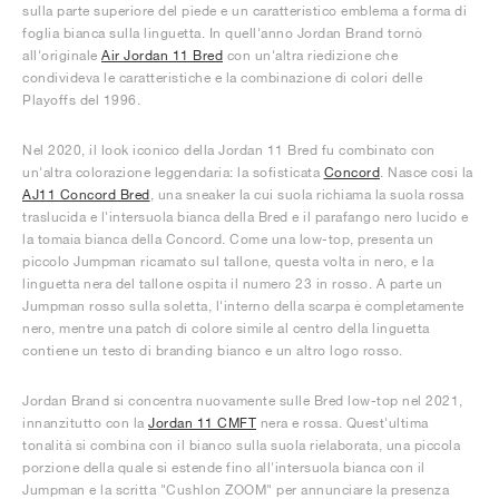
sulla parte superiore del piede e un caratteristico emblema a forma di
foglia bianca sulla linguetta. In quell'anno Jordan Brand tornò
all'originale
Air Jordan 11 Bred
con un'altra riedizione che
condivideva le caratteristiche e la combinazione di colori delle
Playoffs del 1996.
Nel 2020, il look iconico della Jordan 11 Bred fu combinato con
un'altra colorazione leggendaria: la sofisticata
Concord
. Nasce così la
AJ11 Concord Bred
, una sneaker la cui suola richiama la suola rossa
traslucida e l'intersuola bianca della Bred e il parafango nero lucido e
la tomaia bianca della Concord. Come una low-top, presenta un
piccolo Jumpman ricamato sul tallone, questa volta in nero, e la
linguetta nera del tallone ospita il numero 23 in rosso. A parte un
Jumpman rosso sulla soletta, l'interno della scarpa è completamente
nero, mentre una patch di colore simile al centro della linguetta
contiene un testo di branding bianco e un altro logo rosso.
Jordan Brand si concentra nuovamente sulle Bred low-top nel 2021,
innanzitutto con la
Jordan 11 CMFT
nera e rossa. Quest'ultima
tonalità si combina con il bianco sulla suola rielaborata, una piccola
porzione della quale si estende fino all'intersuola bianca con il
Jumpman e la scritta "Cushlon ZOOM" per annunciare la presenza