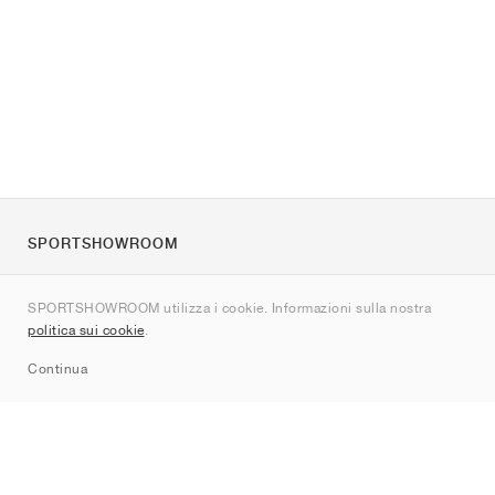
SPORTSHOWROOM
Chi siamo
SPORTSHOWROOM utilizza i cookie. Informazioni sulla nostra
Contatti
politica sui cookie
.
Sitemap
Continua
Brand
Nike
Jordan