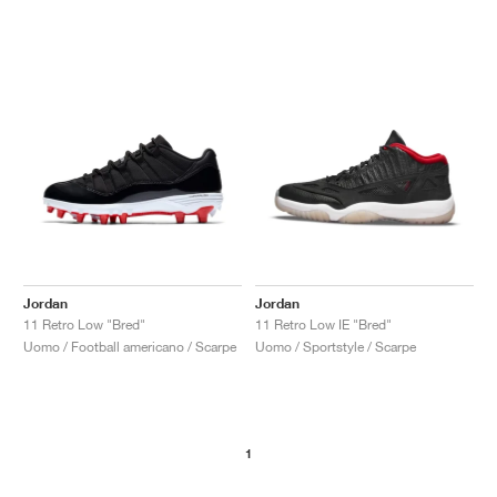
Jordan
Jordan
11 Retro Low "Bred"
11 Retro Low IE "Bred"
Uomo / Football americano / Scarpe
Uomo / Sportstyle / Scarpe
1