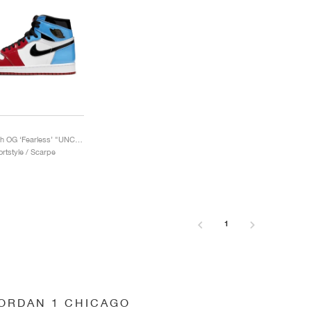
1 Retro High OG ‘Fearless’ "UNC Chicago"
rtstyle / Scarpe
1
JORDAN 1 CHICAGO