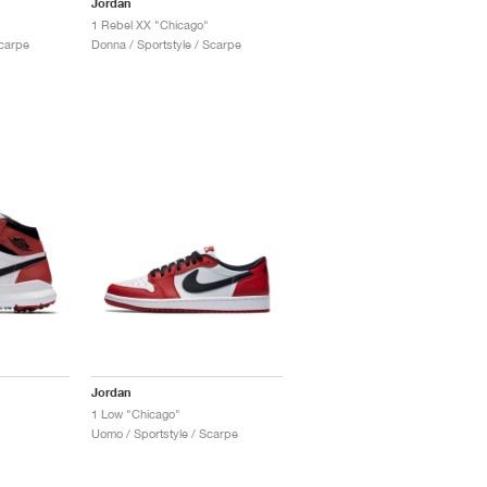
Jordan
1 Rebel XX "Chicago"
Scarpe
Donna / Sportstyle / Scarpe
Jordan
1 Low "Chicago"
Uomo / Sportstyle / Scarpe