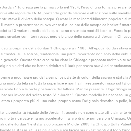
 Jordan 1 fu creata per la prima volta nel 1984, l'uso di una tomaia prevalent
niva alle regole dell'NBA, portando grande clamore e attenzione sulle sneake
he sfruttava il divieto della scarpa. Questo la rese incredibilmente popolare 
 il marchio presentasse nuove varianti di colore delle scarpe da basket firmat
odotte 13 varianti, molte delle quali sono diventate modelli iconici. Forse la p
una sneaker con i toni rosso, nero e bianco della squadra di Jordan, i Chicago
i uscita originale della Jordan 1 Chicago era il 1985. All'epoca, Jordan stava 
si trasferì sulla scarpa, rendendola una parte importante non solo della cult
in generale. Questa forte eredità ha visto la Chicago riproposta molte volte ne
l'originale e altri che ne hanno rivisitato il look per creare nuovi ed entusias
 prime a modificare più della semplice palette di colori della scarpa è stata la
 una morbida tela su tutta la superficie e non ha il rivestimento rosso sul tallon
estende fino alla parte posteriore del tallone. Mentre presenta il logo Wings su
ul banner invece del solito testo "Air Jordan". Questo modello ha riscosso un
stato riproposto più di una volta, proprio come l'originale rivestito in pelle, i
e la popolarità iniziale delle Jordan 1, queste non sono state ufficialmente r
no molto ricercate e hanno accelerato il lancio di ulteriori versioni Chicago. U
iali delle Jordan 1 è stata la colorazione Mid del 2003, la Chicago Bulls Pate
mente la stessa, utilizza pelle verniciata lucida sui rivestimenti e il logo Wing