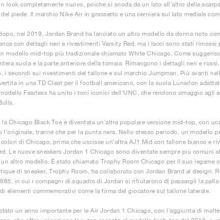
n look completamente nuovo, poiché si snoda da un lato all'altro della scarpa,
 del piede. Il marchio Nike Air in grassetto e una cerniera sul lato mediale co
opo, nel 2019, Jordan Brand ha lanciato un altro modello da donna noto com
nca con dettagli neri e rivestimenti Varsity Red, ma i lacci sono stati rimossi 
un modello mid-top più tradizionale chiamato White Chicago. Come suggerisce i
intera suola e la parte anteriore della tomaia. Rimangono i dettagli neri e rossi,
no, i secondi sui rivestimenti del tallone e sul marchio Jumpman. Più avanti ne
vertita in una TD Cleat per il football americano, con la suola Lunarlon adattat
 modello Fearless ha unito i toni iconici dell'UNC, che rendono omaggio agli an
ulls.
 la Chicago Black Toe è diventata un'altra popolare versione mid-top, con una
to l'originale, tranne che per la punta nera. Nello stesso periodo, un modello
i colori di Chicago, prima che uscisse un'altra AJ1 Mid con tallone bianco e ri
d. Le nuove sneakers Jordan 1 Chicago sono diventate sempre più comuni all'
di un altro modello. È stato chiamato Trophy Room Chicago per il suo legame co
utique di sneaker, Trophy Room, ha collaborato con Jordan Brand al design. 
985, in cui i compagni di squadra di Jordan si rifiutarono di passargli la palla
 di elementi commemorativi come la firma del giocatore sul tallone laterale.
 stato un anno importante per le Air Jordan 1 Chicago, con l'aggiunta di molte