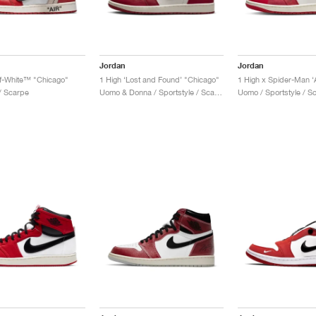
Jordan
Jordan
ff-White™ "Chicago"
1 High ‘Lost and Found’ "Chicago"
 / Scarpe
Uomo & Donna / Sportstyle / Scarpe
Uomo / Sportstyle / S