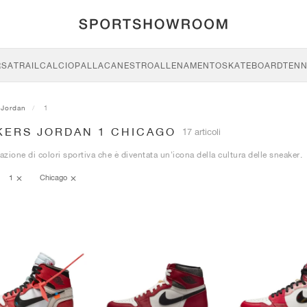
RSA
TRAIL
CALCIO
PALLACANESTRO
ALLENAMENTO
SKATEBOARD
TENN
Jordan
1
KERS JORDAN 1 CHICAGO
17 articoli
zione di colori sportiva che è diventata un'icona della cultura delle sneaker.
1
Chicago