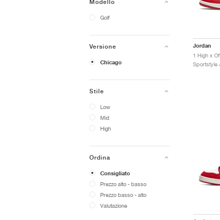
Modello
Golf
Jordan
Versione
1 High x O
Chicago
Sportstyle
Stile
Low
Mid
High
Ordina
Consigliato
Prezzo alto - basso
Prezzo basso - alto
Valutazione