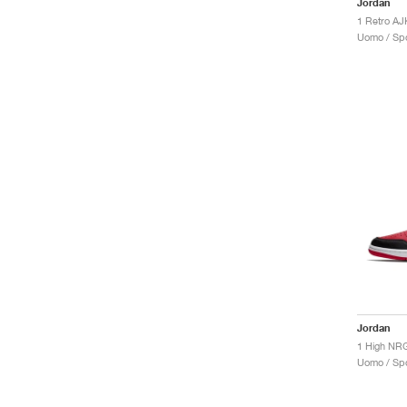
Jordan
1 Retro AJ
Uomo / Spo
Jordan
1 High NR
Uomo / Spo