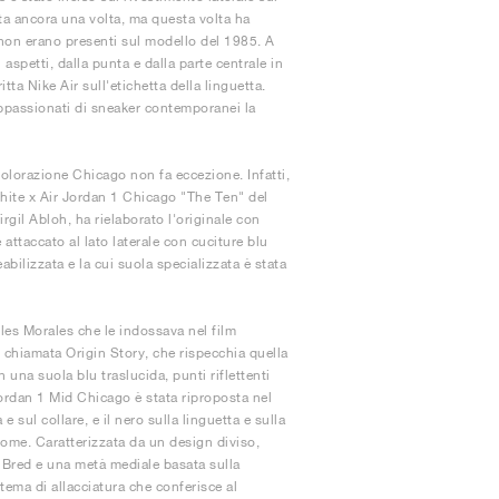
ata ancora una volta, ma questa volta ha
 non erano presenti sul modello del 1985. A
 aspetti, dalla punta e dalla parte centrale in
itta Nike Air sull'etichetta della linguetta.
appassionati di sneaker contemporanei la
colorazione Chicago non fa eccezione. Infatti,
-White x Air Jordan 1 Chicago "The Ten" del
rgil Abloh, ha rielaborato l'originale con
attaccato al lato laterale con cuciture blu
bilizzata e la cui suola specializzata è stata
es Morales che le indossava nel film
chiamata Origin Story, che rispecchia quella
 una suola blu traslucida, punti riflettenti
 Jordan 1 Mid Chicago è stata riproposta nel
sul collare, e il nero sulla linguetta e sulla
Home. Caratterizzata da un design diviso,
la Bred e una metà mediale basata sulla
ema di allacciatura che conferisce al