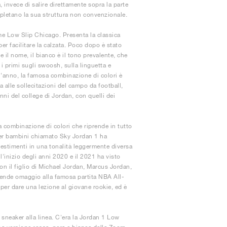
 invece di salire direttamente sopra la parte
mpletano la sua struttura non convenzionale.
e Low Slip Chicago. Presenta la classica
per facilitare la calzata. Poco dopo è stato
l nome, il bianco è il tono prevalente, che
 i primi sugli swoosh, sulla linguetta e
ll'anno, la famosa combinazione di colori è
a alle sollecitazioni del campo da football,
ni del college di Jordan, con quelli dei
 combinazione di colori che riprende in tutto
 per bambini chiamato Sky Jordan 1 ha
vestimenti in una tonalità leggermente diversa
inizio degli anni 2020 e il 2021 ha visto
n il figlio di Michael Jordan, Marcus Jordan,
Rende omaggio alla famosa partita NBA All-
 per dare una lezione al giovane rookie, ed è
 sneaker alla linea. C'era la Jordan 1 Low