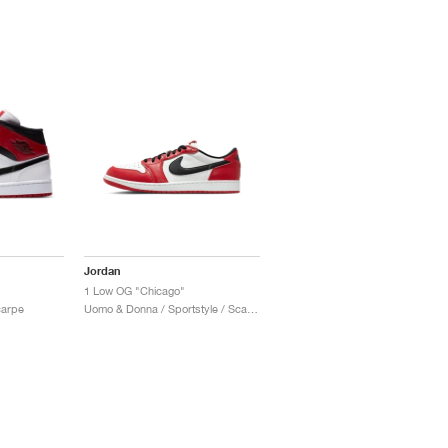
Jordan
1 Low OG "Chicago"
carpe
Uomo & Donna / Sportstyle / Scarpe