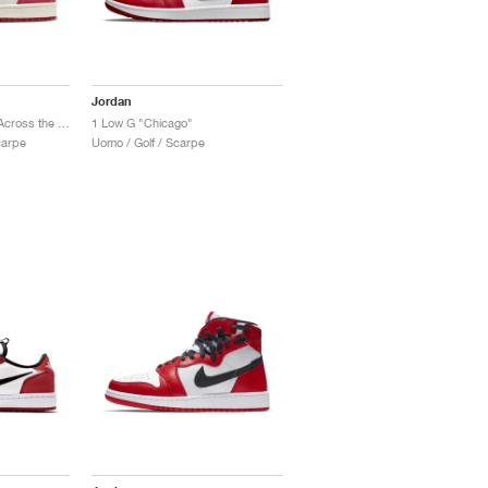
Jordan
1 High x Spider-Man ‘Across the Spider-Verse’ "Next Chapter"
1 Low G "Chicago"
carpe
Uomo / Golf / Scarpe