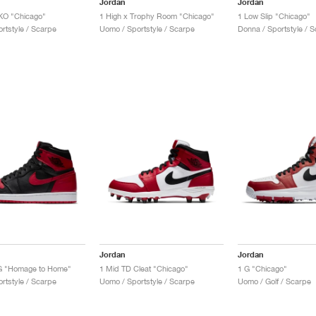
Jordan
Jordan
KO "Chicago"
1 High x Trophy Room "Chicago"
1 Low Slip "Chicago"
rtstyle / Scarpe
Uomo / Sportstyle / Scarpe
Donna / Sportstyle / 
Jordan
Jordan
G "Homage to Home"
1 Mid TD Cleat "Chicago"
1 G "Chicago"
rtstyle / Scarpe
Uomo / Sportstyle / Scarpe
Uomo / Golf / Scarpe