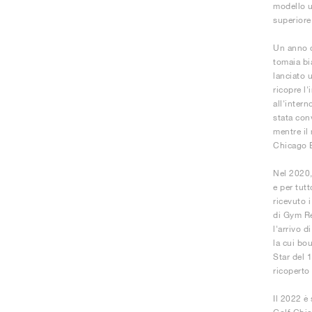
modello u
superiore
Un anno d
tomaia bia
lanciato 
ricopre l'
all'inter
stata con
mentre il
Chicago B
Nel 2020,
e per tut
ricevuto 
di Gym Re
l'arrivo 
la cui bo
Star del 1
ricoperto
Il 2022 è