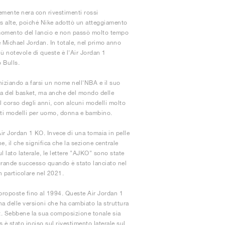
emente nera con rivestimenti rossi
rs alte, poiché Nike adottò un atteggiamento
al momento del lancio e non passò molto tempo
e Michael Jordan. In totale, nel primo anno
iù notevole di queste è l'Air Jordan 1
 Bulls.
iniziando a farsi un nome nell'NBA e il suo
ura del basket, ma anche del mondo delle
l corso degli anni, con alcuni modelli molto
manti modelli per uomo, donna e bambino.
 Air Jordan 1 KO. Invece di una tomaia in pelle
e, il che significa che la sezione centrale
l lato laterale, le lettere "AJKO" sono state
 grande successo quando è stato lanciato nel
n particolare nel 2021.
iproposte fino al 1994. Queste Air Jordan 1
na delle versioni che ha cambiato la struttura
nt. Sebbene la sua composizione tonale sia
s è stato inciso sul rivestimento laterale sul