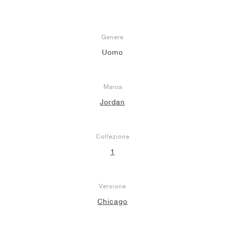
Genere
Uomo
Marca
Jordan
Collezione
1
Versione
Chicago