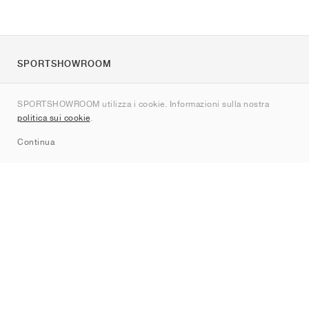
SPORTSHOWROOM
Chi siamo
SPORTSHOWROOM utilizza i cookie. Informazioni sulla nostra
Contatti
politica sui cookie
.
Sitemap
Continua
Brand
Nike
Jordan
adidas
New Balance
ASICS
PUMA