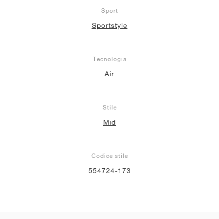
Sport
Sportstyle
Tecnologia
Air
Stile
Mid
Codice stile
554724-173