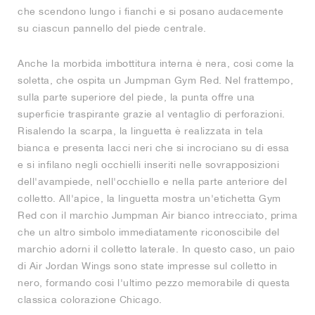
che scendono lungo i fianchi e si posano audacemente
su ciascun pannello del piede centrale.
Anche la morbida imbottitura interna è nera, così come la
soletta, che ospita un Jumpman Gym Red. Nel frattempo,
sulla parte superiore del piede, la punta offre una
superficie traspirante grazie al ventaglio di perforazioni.
Risalendo la scarpa, la linguetta è realizzata in tela
bianca e presenta lacci neri che si incrociano su di essa
e si infilano negli occhielli inseriti nelle sovrapposizioni
dell'avampiede, nell'occhiello e nella parte anteriore del
colletto. All'apice, la linguetta mostra un'etichetta Gym
Red con il marchio Jumpman Air bianco intrecciato, prima
che un altro simbolo immediatamente riconoscibile del
marchio adorni il colletto laterale. In questo caso, un paio
di Air Jordan Wings sono state impresse sul colletto in
nero, formando così l'ultimo pezzo memorabile di questa
classica colorazione Chicago.