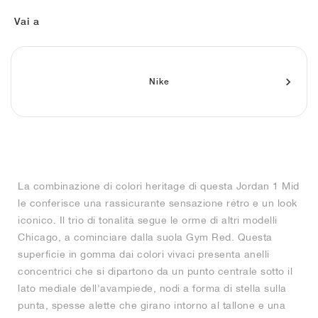
FIELD GENERAL
CRAZE
ADIRACER
MULE
471
GEL-CUMULUS 16
G.T. CUT
FORCE 58
TEKKIRA CUP
508
JORDAN
Vai a
KILLSHOT 2
MOTO 2K
ITALIA
LEGACY 312
ALLERDALE
G.T. FUTURE
PS8
ALOHA SUPER
600
TOTAL 90
PHENOMENA
FORUM
JUMPMAN JACK
2000
VERTEBRAE
808
Nike
AVA ROVER
1000
HAMBURG
204L
AIR MAX 95
933
MIND
860V2
La combinazione di colori heritage di questa Jordan 1 Mid
AIR RIFT
le conferisce una rassicurante sensazione rétro e un look
iconico. Il trio di tonalità segue le orme di altri modelli
Chicago, a cominciare dalla suola Gym Red. Questa
superficie in gomma dai colori vivaci presenta anelli
concentrici che si dipartono da un punto centrale sotto il
lato mediale dell'avampiede, nodi a forma di stella sulla
punta, spesse alette che girano intorno al tallone e una