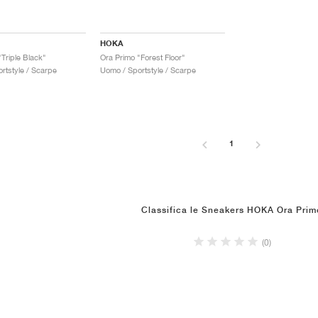
HOKA
Triple Black"
Ora Primo "Forest Floor"
rtstyle / Scarpe
Uomo / Sportstyle / Scarpe
1
Classifica le Sneakers HOKA Ora Prim
(0)