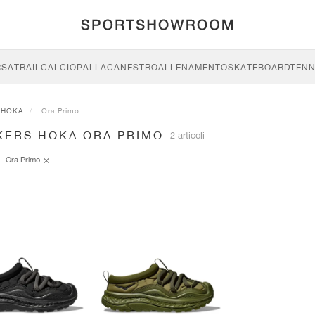
RSA
TRAIL
CALCIO
PALLACANESTRO
ALLENAMENTO
SKATEBOARD
TENN
HOKA
Ora Primo
KERS HOKA ORA PRIMO
2 articoli
Ora Primo