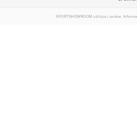
Chi siamo
SPORTSHOWROOM utilizza i cookie. Informaz
Contatti
Sitemap
Italia