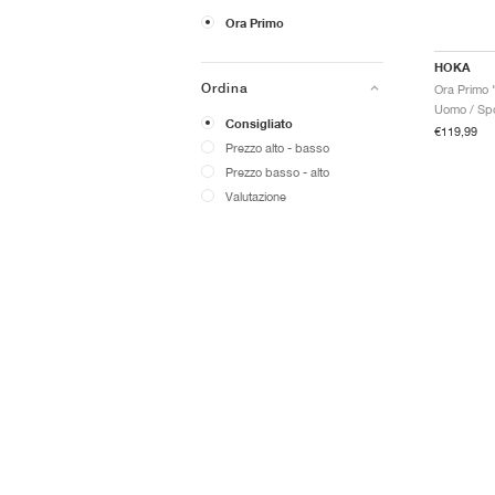
Ora Primo
HOKA
Ordina
Ora Primo "
Uomo / Spo
Consigliato
€119,99
Prezzo alto - basso
Prezzo basso - alto
Valutazione