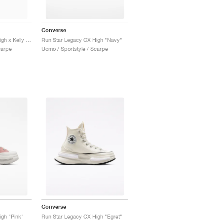
Converse
Run Star Legacy CX High x Kelly Oubre Jr. "Chase The Drip"
Run Star Legacy CX High "Navy"
carpe
Uomo / Sportstyle / Scarpe
Converse
gh "Pink"
Run Star Legacy CX High "Egret"