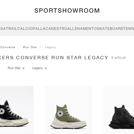
RSA
TRAIL
CALCIO
PALLACANESTRO
ALLENAMENTO
SKATEBOARD
TENN
Converse
Run Star
Legacy
KERS CONVERSE RUN STAR LEGACY
9 articoli
Run Star
Legacy