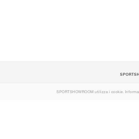
SPORTS
Chi siamo
SPORTSHOWROOM utilizza i cookie. Informaz
Contatti
Sitemap