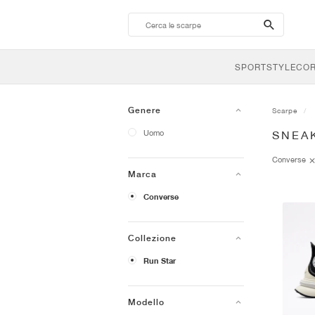
search-
btn
SPORTSTYLE
CO
Genere
Scarpe
Uomo
SNEA
Converse
Marca
Converse
Collezione
Run Star
Modello