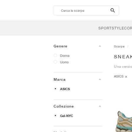
search-
btn
SPORTSTYLE
CO
Genere
Scarpe
Donna
SNEAK
Uomo
Una versio
ASICS
Marca
ASICS
Collezione
Gel-NYC