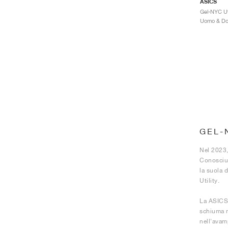
ASICS
GEL-
Nel 2023,
Conosciut
la suola 
Utility.
La ASICS 
schiuma m
nell'avam