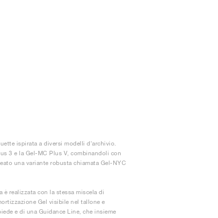
tte ispirata a diversi modelli d'archivio.
bus 3 e la Gel-MC Plus V, combinandoli con
reato una variante robusta chiamata Gel-NYC
 è realizzata con la stessa miscela di
tizzazione Gel visibile nel tallone e
piede e di una Guidance Line, che insieme