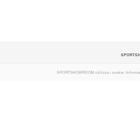
SPORTS
Chi siamo
SPORTSHOWROOM utilizza i cookie. Informaz
Contatti
Sitemap