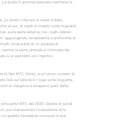
ort. La suola in gomma spaccata mantiene la
. Lo strato inferiore in mesh è stato
ntre un po' di mesh è rimasto sulla linguetta
ari sulla parte esterna, ma i loghi laterali
ali, aggiungendo complessità e profondità al
chielli come parte di un sistema di
, mentre la parte centrale è rinforzata dai
egato a un pannello con marchio
liere le Gel-NYC Utility, e un minor numero di
sto Gel sul tallone e il logo sulla linguetta,
iolti si impiglino e strappino parti della
 silhouette NYC del 2023. Dotata di solidi
cili, pur mantenendo l'irresistibile stile
re un aspetto fantastico ovunque le sue