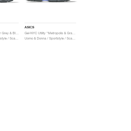
ASICS
Gel-NYC Utility "Carrier Grey & Black"
Gel-NYC Utility "Metropolis & Graphite Grey"
Uomo & Donna / Sportstyle / Scarpe
Uomo & Donna / Sportstyle / Scarpe