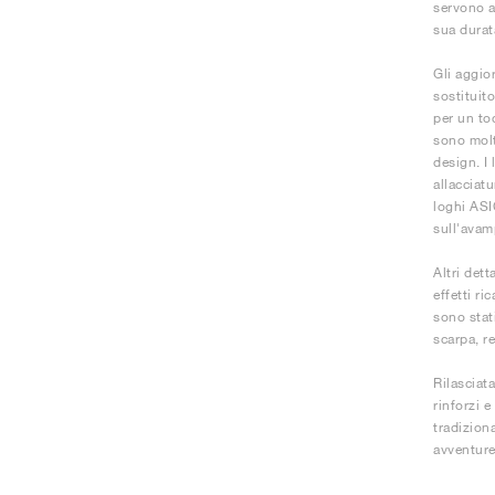
servono a
sua durata
Gli aggio
sostituit
per un toc
sono molt
design. I
allacciatu
loghi ASI
sull'avam
Altri dett
effetti ri
sono stati
scarpa, r
Rilasciat
rinforzi e
tradizion
avventure