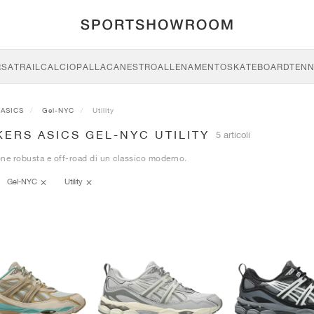
RSA
TRAIL
CALCIO
PALLACANESTRO
ALLENAMENTO
SKATEBOARD
TENN
ASICS
Gel-NYC
Utility
ERS ASICS GEL-NYC UTILITY
5 articoli
ne robusta e off-road di un classico moderno.
Gel-NYC
Utility