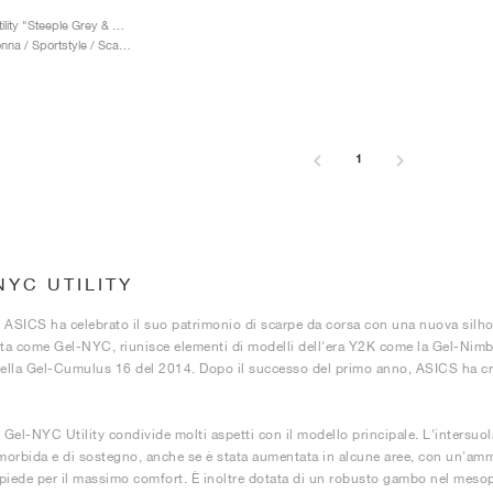
Gel-NYC Utility "Steeple Grey & Graphite Grey"
Uomo & Donna / Sportstyle / Scarpe
1
NYC UTILITY
 ASICS ha celebrato il suo patrimonio di scarpe da corsa con una nuova silhoue
a come Gel-NYC, riunisce elementi di modelli dell'era Y2K come la Gel-Nim
della Gel-Cumulus 16 del 2014. Dopo il successo del primo anno, ASICS ha c
Gel-NYC Utility condivide molti aspetti con il modello principale. L'intersuola
orbida e di sostegno, anche se è stata aumentata in alcune aree, con un'ammor
piede per il massimo comfort. È inoltre dotata di un robusto gambo nel meso