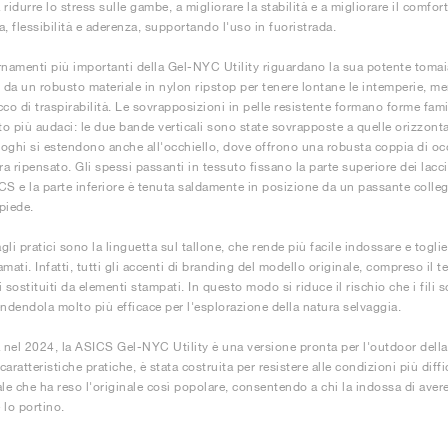
 ridurre lo stress sulle gambe, a migliorare la stabilità e a migliorare il comf
, flessibilità e aderenza, supportando l'uso in fuoristrada.
rnamenti più importanti della Gel-NYC Utility riguardano la sua potente tomaia
o da un robusto materiale in nylon ripstop per tenere lontane le intemperie, me
co di traspirabilità. Le sovrapposizioni in pelle resistente formano forme famili
o più audaci: le due bande verticali sono state sovrapposte a quelle orizzont
 loghi si estendono anche all'occhiello, dove offrono una robusta coppia di oc
ra ripensato. Gli spessi passanti in tessuto fissano la parte superiore dei lacci
CS e la parte inferiore è tenuta saldamente in posizione da un passante coll
piede.
agli pratici sono la linguetta sul tallone, che rende più facile indossare e tog
camati. Infatti, tutti gli accenti di branding del modello originale, compreso il te
 sostituiti da elementi stampati. In questo modo si riduce il rischio che i fili sc
endendola molto più efficace per l'esplorazione della natura selvaggia.
a nel 2024, la ASICS Gel-NYC Utility è una versione pronta per l'outdoor della
 caratteristiche pratiche, è stata costruita per resistere alle condizioni più diffi
ale che ha reso l'originale così popolare, consentendo a chi la indossa di ave
 lo portino.