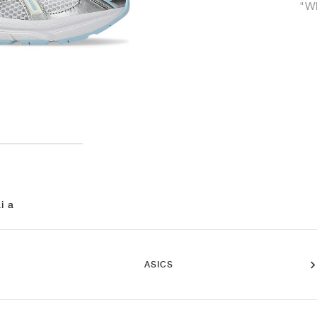
"Wh
i a
ASICS