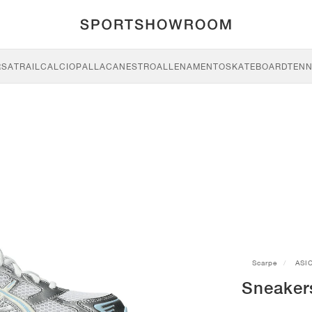
RSA
TRAIL
CALCIO
PALLACANESTRO
ALLENAMENTO
SKATEBOARD
TENN
Scarpe
ASI
Sneaker