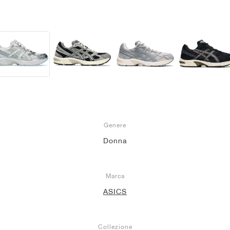
Genere
Donna
Marca
ASICS
Collezione