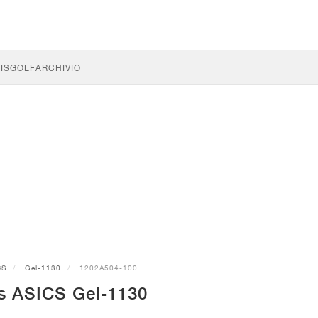
IS
GOLF
ARCHIVIO
CS
Gel-1130
1202A504-100
s ASICS Gel-1130