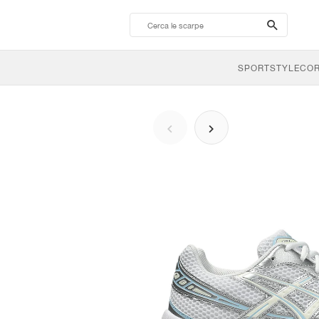
search-
btn
SPORTSTYLE
CO