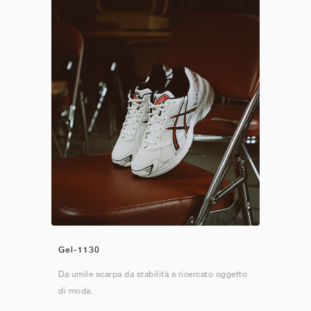
Gel-1130
Da umile scarpa da stabilità a ricercato oggetto
di moda.