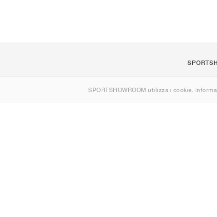
SPORTS
Chi siamo
SPORTSHOWROOM utilizza i cookie. Informaz
Contatti
Sitemap