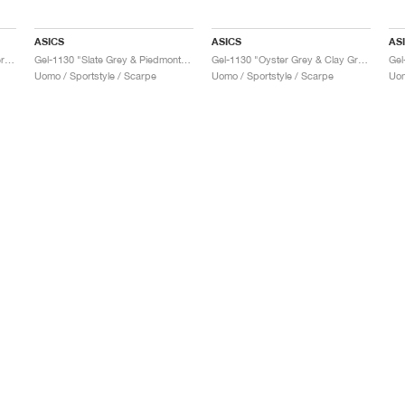
ASICS
ASICS
AS
Gel-1130 "Feather Grey & Oyster Grey"
Gel-1130 "Slate Grey & Piedmont Grey"
Gel-1130 "Oyster Grey & Clay Grey"
Gel
Uomo / Sportstyle / Scarpe
Uomo / Sportstyle / Scarpe
Uom