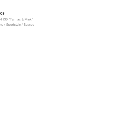
ICS
-1130 "Tarmac & Mink"
o / Sportstyle / Scarpe