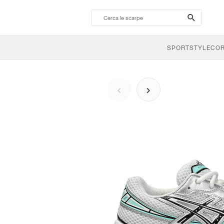
search-
btn
SPORTSTYLE
CO