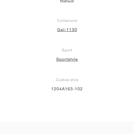
Collezione
Gel-1130
Sport
Sportstyle
Codice stile
1204A163-102