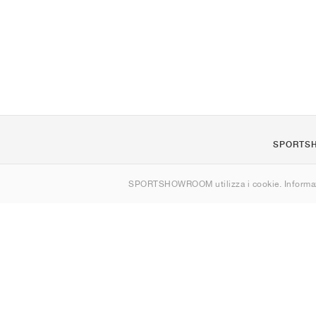
SPORTS
Chi siamo
SPORTSHOWROOM utilizza i cookie. Informaz
Contatti
Sitemap