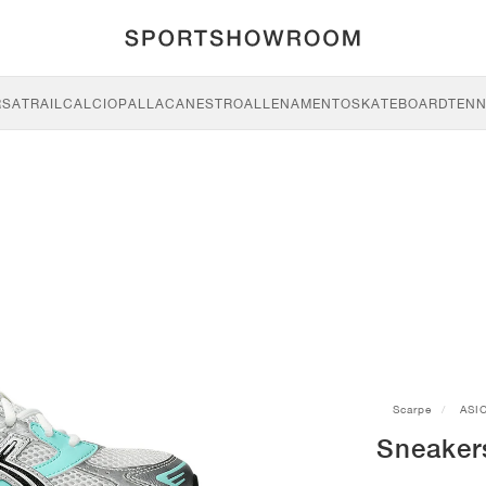
RSA
TRAIL
CALCIO
PALLACANESTRO
ALLENAMENTO
SKATEBOARD
TENN
Scarpe
ASI
Sneaker