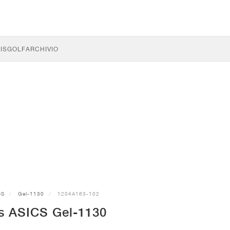
IS
GOLF
ARCHIVIO
CS
Gel-1130
1204A163-102
s ASICS Gel-1130