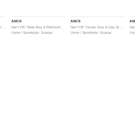
ASICS
ASICS
AS
Gel-1130 "Feather Grey & Oyster Grey"
Gel-1130 "Slate Grey & Piedmont Grey"
Gel-1130 "Oyster Grey & Clay Grey"
Gel
Uomo / Sportstyle / Scarpe
Uomo / Sportstyle / Scarpe
Uom