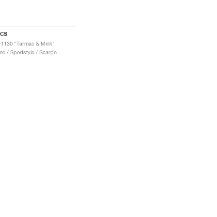
ICS
-1130 "Tarmac & Mink"
o / Sportstyle / Scarpe