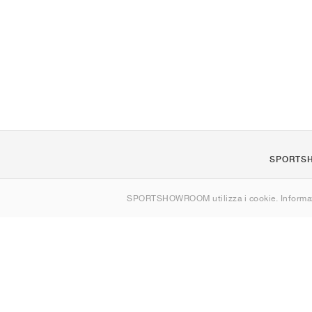
SPORTS
Chi siamo
SPORTSHOWROOM utilizza i cookie. Informaz
Contatti
Sitemap