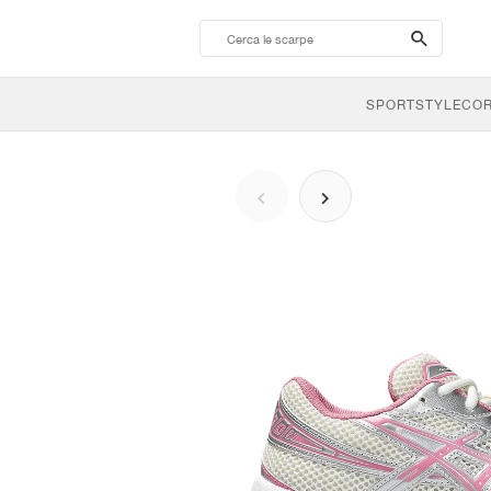
search-
btn
SPORTSTYLE
CO