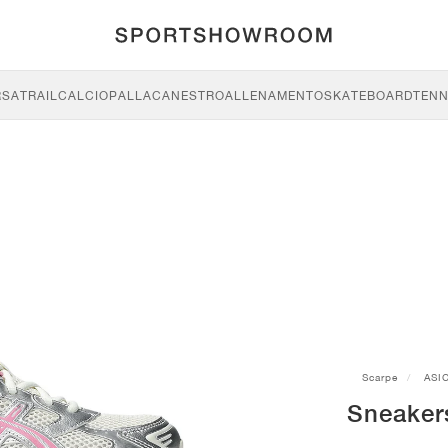
RSA
TRAIL
CALCIO
PALLACANESTRO
ALLENAMENTO
SKATEBOARD
TENN
Scarpe
ASI
Sneaker