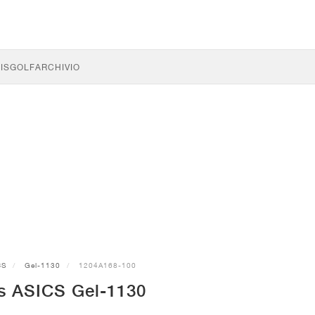
IS
GOLF
ARCHIVIO
CS
Gel-1130
1204A168-100
s ASICS Gel-1130