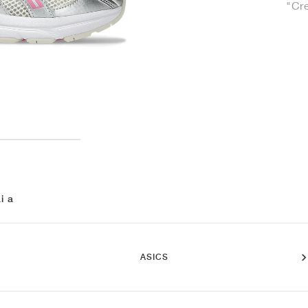
"Cr
i a
ASICS