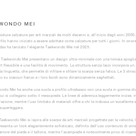
WONDO MEI
oduce calzature per arti marziali da molti decenni e, all'inizio degli anni 200
filo hanno iniziato a essere adottate come calzature per tutti i giorni. In ono
das ha lanciato l'elegante Taekwondo Mei nel 2025.
 Taekwondo Mei presentano un design ultra-minimale con una tomaia spoglia re
t flessibile e una facilità di movimento. La struttura senza lacci incorpora u
a linguetta, che permette di infilare e sfilare la scarpa senza fatica. Le 3 stri
 su ciascun fianco e i loro bordi sono dinamicamente seghettati.
ndo Mei ha anche una suola a profilo ultrabasso con una suola in gomma divis
cui si collegano sotto il mesopiede. Le linee di aderenza leggermente incise, i
razione, mentre l'uso limitato di materiali offre a chi le indossa un'eccellente
 superleggera.
aekwondo Mei si ispira alle scarpe da arti marziali progettate per la velocità, l'
resenta un look elegantemente sofisticato, definito dall'uso contenuto di ornam
eriore del piede e il tallone, mentre l'avampiede è notevolmente privo di ricam