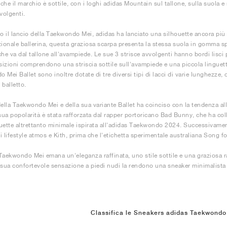
he il marchio è sottile, con i loghi adidas Mountain sul tallone, sulla suola e su
volgenti.
 il lancio della Taekwondo Mei, adidas ha lanciato una silhouette ancora più
zionale ballerina, questa graziosa scarpa presenta la stessa suola in gomma 
che va dal tallone all'avampiede. Le sue 3 strisce avvolgenti hanno bordi lisci 
izioni comprendono una striscia sottile sull'avampiede e una piccola linguet
Mei Ballet sono inoltre dotate di tre diversi tipi di lacci di varie lunghezze, 
l balletto.
della Taekwondo Mei e della sua variante Ballet ha coinciso con la tendenza all
 sua popolarità è stata rafforzata dal rapper portoricano Bad Bunny, che ha col
uette altrettanto minimale ispirata all'adidas Taekwondo 2024. Successivame
i lifestyle atmos e Kith, prima che l'etichetta sperimentale australiana Song f
Taekwondo Mei emana un'eleganza raffinata, uno stile sottile e una graziosa r
la sua confortevole sensazione a piedi nudi la rendono una sneaker minimalista i
Classifica le Sneakers adidas Taekwondo