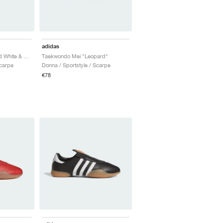
adidas
Taekwondo Mei "Cloud White & Silver Metallic"
Taekwondo Mei "Leopard"
Scarpe
Donna / Sportstyle / Scarpe
€78