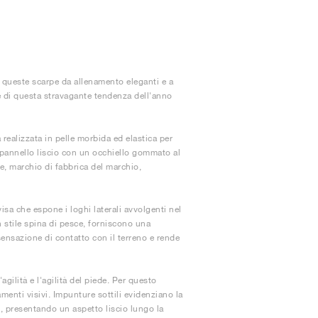
0, queste scarpe da allenamento eleganti e a
re di questa stravagante tendenza dell'anno
alizzata in pelle morbida ed elastica per
n pannello liscio con un occhiello gommato al
sce, marchio di fabbrica del marchio,
a che espone i loghi laterali avvolgenti nel
n stile spina di pesce, forniscono una
 sensazione di contatto con il terreno e rende
agilità e l'agilità del piede. Per questo
enti visivi. Impunture sottili evidenziano la
i, presentando un aspetto liscio lungo la