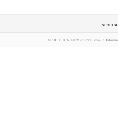
SPORTS
Chi siamo
SPORTSHOWROOM utilizza i cookie. Informaz
Contatti
Sitemap