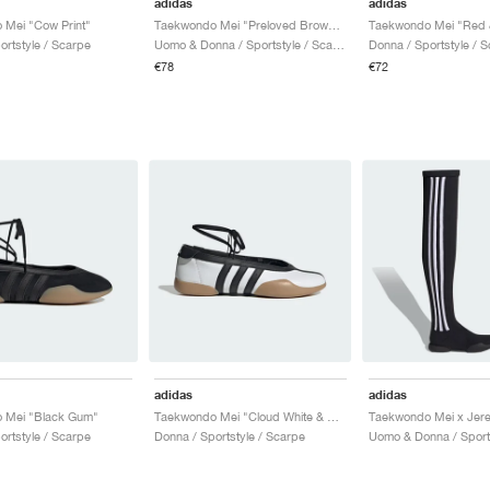
adidas
adidas
 Mei "Cow Print"
Taekwondo Mei "Preloved Brown & Cream White"
ortstyle / Scarpe
Uomo & Donna / Sportstyle / Scarpe
Donna / Sportstyle / 
€78
€72
adidas
adidas
 Mei "Black Gum"
Taekwondo Mei "Cloud White & Core Black"
ortstyle / Scarpe
Donna / Sportstyle / Scarpe