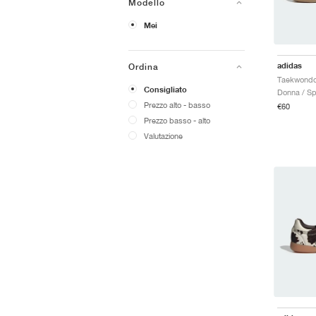
Modello
Mei
adidas
Ordina
Consigliato
Donna / Sp
Prezzo alto - basso
€60
Prezzo basso - alto
Valutazione