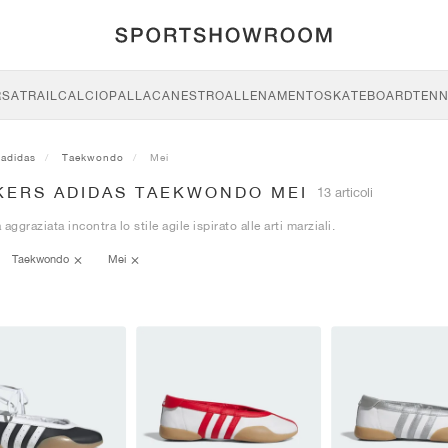
RSA
TRAIL
CALCIO
PALLACANESTRO
ALLENAMENTO
SKATEBOARD
TENN
adidas
Taekwondo
Mei
KERS ADIDAS TAEKWONDO MEI
13 articoli
aggraziata incontra lo stile agile ispirato alle arti marziali.
Taekwondo
Mei