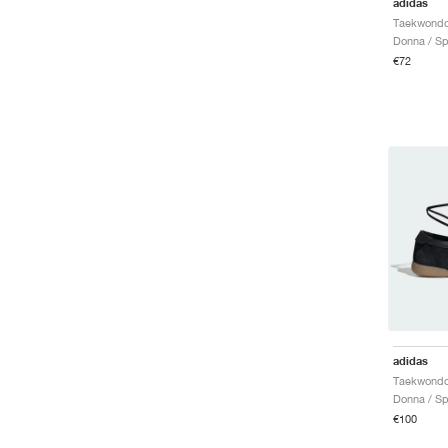
adidas
Taekwondo
Donna / Sp
€72
adidas
Taekwondo
Donna / Sp
€100