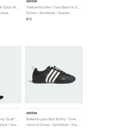
adidas
Taekwondo Mei "Red & Cloud White"
Taekwondo Mei "Core Black & Cloud White"
Scarpe
Donna / Sportstyle / Scarpe
€72
adidas
Taekwondo Mei x Jeremy Scott "Core Black & Cloud White"
Ballerina para Bad Bunny "Core Black & Chalk White"
Uomo & Donna / Sportstyle / Scarpe
Uomo & Donna / Sportstyle / Scarpe