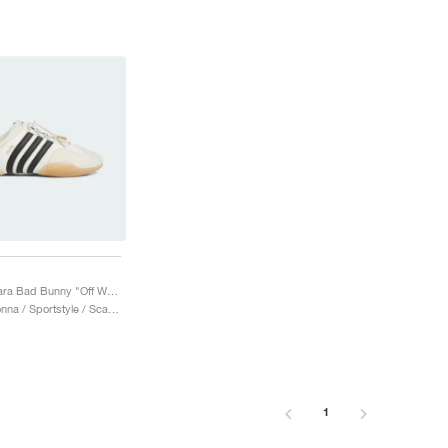
Ballerina para Bad Bunny "Off White & Core Black"
Uomo & Donna / Sportstyle / Scarpe
1