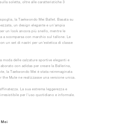
lla soletta, oltre alle caratteristiche 3
 spoglia, la Taekwondo Mei Ballet. Basata su
spezzata, un design elegante e un'ampia
per un look ancora più snello, mentre le
ta a scomparsa con marchio sul tallone. Le
con un set di nastri per un'estetica di classe
a moda delle calzature sportive eleganti e
laborato con adidas per creare la Ballerina,
nte, la Taekwondo Mei è stata reimmaginata
or the Mute ne realizzasse una versione unica.
affinatezza. La sua estrema leggerezza e
rresistibile per l'uso quotidiano e informale.
 Mei