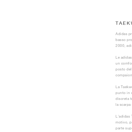
TAEK
Adidas pr
basso pro
2000, adi
Le adidas
un comfor
posto dell
compaiono
La Taekwo
punto in 
discreta t
la scarpa
L'adidas T
motivo, p
parte sup