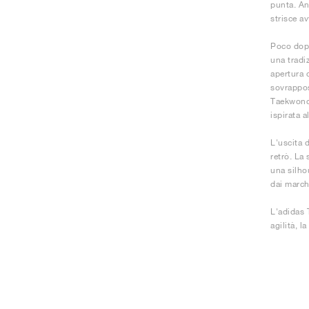
punta. Anc
strisce av
Poco dopo
una tradi
apertura 
sovrappos
Taekwondo 
ispirata a
L'uscita 
retrò. La
una silho
dai march
L'adidas 
agilità, 