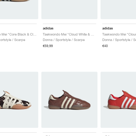
adidas
adidas
Taekwondo Mei "Core Black & Cloud White"
Taekwondo Mei "Cloud White & Better Scarlet"
ortstyle / Scarpe
Donna / Sportstyle / Scarpe
Donna / Sportstyle / 
€59,99
€40