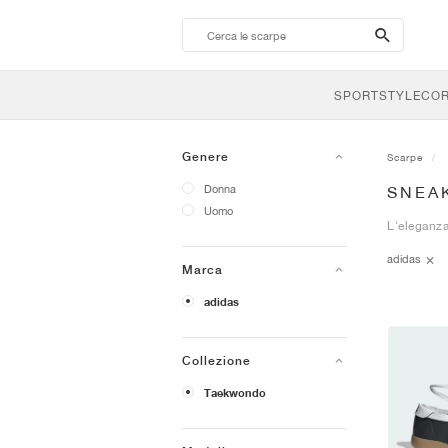
search-
btn
SPORTSTYLE
CO
Genere
Scarpe
Donna
SNEA
Uomo
L'eleganza 
adidas
Marca
adidas
Collezione
Taekwondo