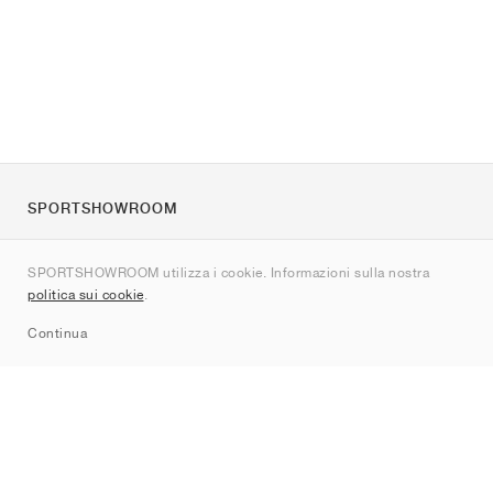
SPORTSHOWROOM
Chi siamo
SPORTSHOWROOM utilizza i cookie. Informazioni sulla nostra
Contatti
politica sui cookie
.
Sitemap
Continua
Brand
Nike
Jordan
adidas