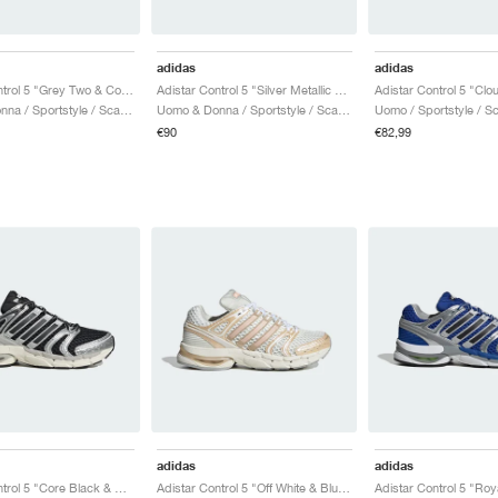
adidas
adidas
Adistar Control 5 "Grey Two & Core Black"
Adistar Control 5 "Silver Metallic & Core Black"
Uomo & Donna / Sportstyle / Scarpe
Uomo & Donna / Sportstyle / Scarpe
Uomo / Sportstyle / S
€90
€82,99
adidas
adidas
Adistar Control 5 "Core Black & Silver Metallic"
Adistar Control 5 "Off White & Blush Pink"