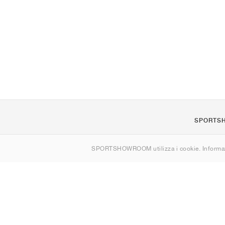
SPORTS
Chi siamo
SPORTSHOWROOM utilizza i cookie. Informaz
Contatti
Sitemap