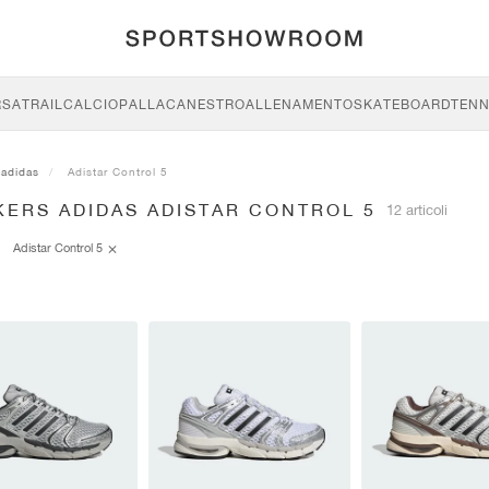
RSA
TRAIL
CALCIO
PALLACANESTRO
ALLENAMENTO
SKATEBOARD
TENN
adidas
Adistar Control 5
KERS ADIDAS ADISTAR CONTROL 5
12 articoli
Adistar Control 5