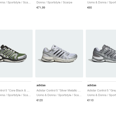
Uomo & Donna / Sportstyle / Scarpe
Donna / Sportstyle / Scarpe
€71,99
€65
adidas
adidas
Adistar Control 5 "Core Black & Silver Metallic"
Adistar Control 5 "Silver Metallic & Grey One"
Uomo & Donna / Sportstyle / Scarpe
Uomo & Donna / Sportstyle / Scarpe
€120
€110