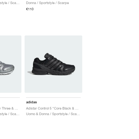
Uomo & Donna / Sportstyle / Scarpe
Donna / Sportstyle / Scarpe
€110
adidas
Adistar Control 5 "Grey Three & Core Black"
Adistar Control 5 "Core Black & Carbon"
Uomo & Donna / Sportstyle / Scarpe
Uomo & Donna / Sportstyle / Scarpe