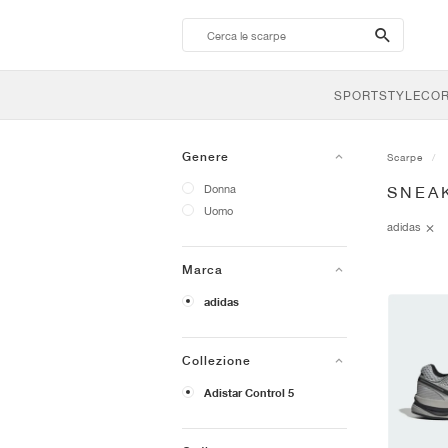
search-
btn
SPORTSTYLE
CO
Genere
Scarpe
Donna
SNEA
Uomo
adidas
Marca
adidas
Collezione
Adistar Control 5