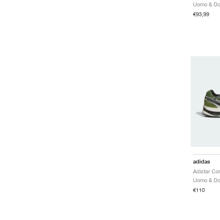
€93,99
adidas
€110