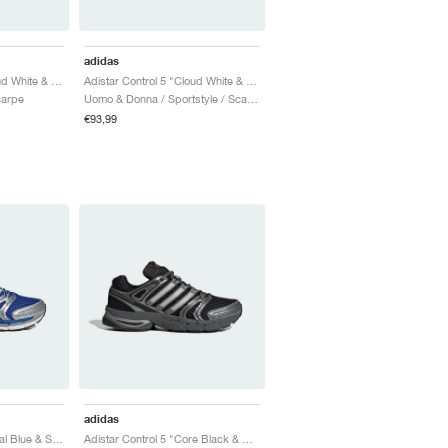
adidas
Adistar Control 5 "Cloud White & Core Black"
Adistar Control 5 "Cloud White & Alumina"
carpe
Uomo & Donna / Sportstyle / Scarpe
€93,99
adidas
Adistar Control 5 "Royal Blue & Silver Metallic"
Adistar Control 5 "Core Black & Grey Six"